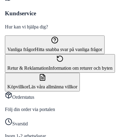
Kundservice
Hur kan vi hjälpa dig?
Vanliga frågor
Hitta snabba svar på vanliga frågor
Retur & Reklamation
Information om returer och byten
Köpvillkor
Läs våra allmänna villkor
Orderstatus
Följ din order via portalen
Svarstid
Inom 1-2 arbetsdagar