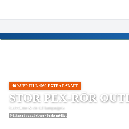
Meny
Nyinkommen
Fyndhörna
Privat
|
Företag
VVSOutlet - VVS, Badrum & Värm
40%
UPP TILL 40% EXTRA RABATT
STOR PEX-RÖR OUT
Golvvärme & rör till kampanjpris
Hämta i Sundbyberg · Frakt möjligt
Se PEX-kampanjen