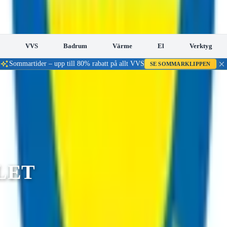
VVS
Badrum
Värme
El
Verktyg
Sommartider – upp till 80% rabatt på allt VVS
SE SOMMARKLIPPEN
e till låga priser
LET