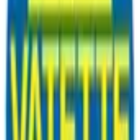
mtning dagen efter. Billigast på webben!
”