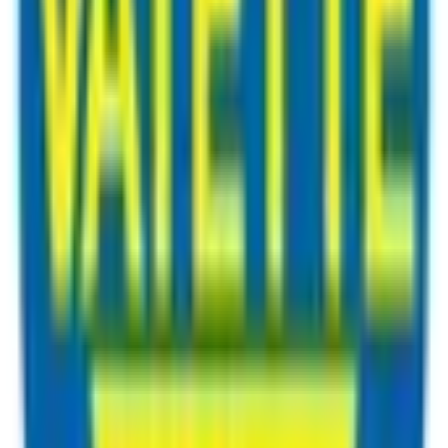
amation
Information om returer och byten
Köpvillkor
Läs våra allmänna