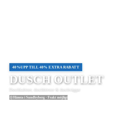
40%
UPP TILL 40% EXTRA RABATT
DUSCH OUTLET
Duschkabiner, duschhörnor & duschväggar
Hämta i Sundbyberg · Frakt möjligt
Se duschkampanjen