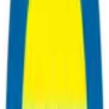
 priser och fantastisk kvalitet!
”