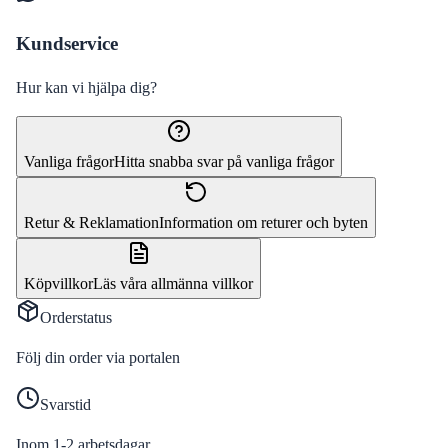
Kundservice
Hur kan vi hjälpa dig?
Vanliga frågor
Hitta snabba svar på vanliga frågor
Retur & Reklamation
Information om returer och byten
Köpvillkor
Läs våra allmänna villkor
Orderstatus
Följ din order via portalen
Svarstid
Inom 1-2 arbetsdagar