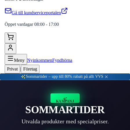
Gå till kundserviceportalen
Öppet vardagar 08:00 - 17:00
Meny
Nyinkommen
Fyndhörna
Privat
|
Företag
Sommartider – upp till 80% rabatt på allt VVS
KAMPANJ
SOMMARTIDER
Utvalda produkter med specialpriser.