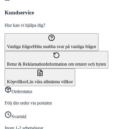
Kundservice
Hur kan vi hjälpa dig?
Vanliga frågor
Hitta snabba svar på vanliga frågor
Retur & Reklamation
Information om returer och byten
Köpvillkor
Läs våra allmänna villkor
Orderstatus
Följ din order via portalen
Svarstid
Inom 1-2 arbetsdagar