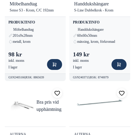
Möbelhandtag
Handdukshängare
Sense S3 - Krom, C/C 192mm
S-Line Dubbelkrok - Krom
PRODUKTINFO
PRODUKTINFO
Möbelhandtag
Handdukshängare
201x9x28mm
60x60x50mm
metall, krom
mässing, krom, förkromad
98 kr
149 kr
inkl. moms
inkl. moms
I lager
I lager
GSN2405166
|
RSK
:
8865639
GSN2403715
|
RSK
:
8740079
Bra pris vid
upphämtning
ALTERNA
ALTERNA