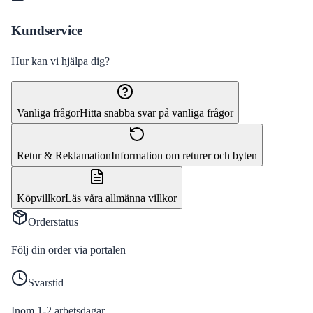
Kundservice
Hur kan vi hjälpa dig?
Vanliga frågor
Hitta snabba svar på vanliga frågor
Retur & Reklamation
Information om returer och byten
Köpvillkor
Läs våra allmänna villkor
Orderstatus
Följ din order via portalen
Svarstid
Inom 1-2 arbetsdagar