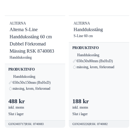
ALTERNA
ALTERNA
Alterna S-Line
Handduksstång
S-Line 60 cm
Handduksstång 60 cm
Dubbel Förkromad
PRODUKTINFO
Mässing RSK 8740083
Handduksstång
Handduksstång
650x50x80mm (BxHxD)
mässing, krom, förkromad
PRODUKTINFO
Handduksstång
650x50x150mm (BxHxD)
mässing, krom, förkromad
488 kr
188 kr
inkl. moms
inkl. moms
Slut i lager
Slut i lager
GSN2403717
|
RSK
:
8740083
GSN2403226
|
RSK
:
8740082