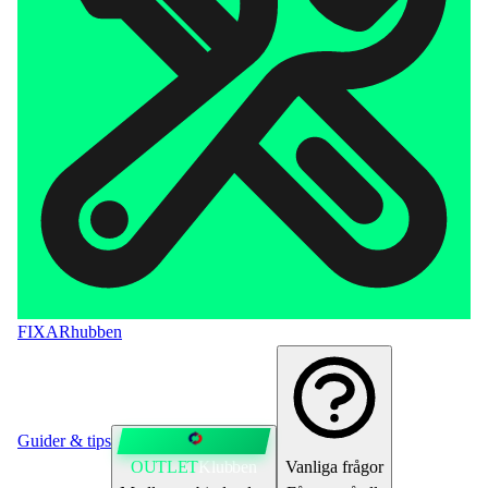
FIXAR
hubben
Guider & tips
OUTLET
Klubben
Vanliga frågor