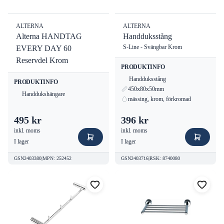
ALTERNA
ALTERNA
Alterna HANDTAG
Handduksstång
S-Line - Svängbar Krom
EVERY DAY 60
Reservdel Krom
PRODUKTINFO
Handduksstång
PRODUKTINFO
450x80x50mm
Handdukshängare
mässing, krom, förkromad
495 kr
396 kr
inkl. moms
inkl. moms
I lager
I lager
GSN2403380
|
MPN
:
252452
GSN2403716
|
RSK
:
8740080