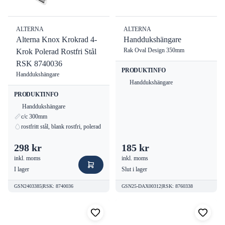
ALTERNA
ALTERNA
Alterna Knox Krokrad 4-
Handdukshängare
Rak Oval Design 350mm
Krok Polerad Rostfri Stål
RSK 8740036
PRODUKTINFO
Handdukshängare
Handdukshängare
PRODUKTINFO
Handdukshängare
c/c 300mm
rostfritt stål, blank rostfri, polerad
298 kr
185 kr
inkl. moms
inkl. moms
I lager
Slut i lager
GSN2403385
|
RSK
:
8740036
GSN25-DAX00312
|
RSK
:
8760338