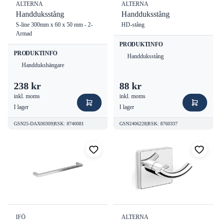
ALTERNA
ALTERNA
Handduksstång
Handduksstång
S-line 300mm x 60 x 50 mm - 2-
HD-stång
Armad
PRODUKTINFO
PRODUKTINFO
Handduksstång
Handdukshängare
238 kr
88 kr
inkl. moms
inkl. moms
I lager
I lager
GSN25-DAX00309
|
RSK
:
8740081
GSN2406228
|
RSK
:
8760337
IFÖ
ALTERNA