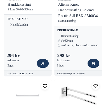
Handduksstång
Alterna Knox
S-Line 50x60x300mm
Handduksstång Polerad
Rostfri Stål RSK 8740034
PRODUKTINFO
Handduksstång
Handduksstång
PRODUKTINFO
Handduksstång
c/c 600mm
rostfritt stål, blank rostfri, polerad
296 kr
298 kr
inkl. moms
inkl. moms
I lager
I lager
GSN2403223
|
RSK
:
8740081
GSN2403389
|
RSK
:
8740034