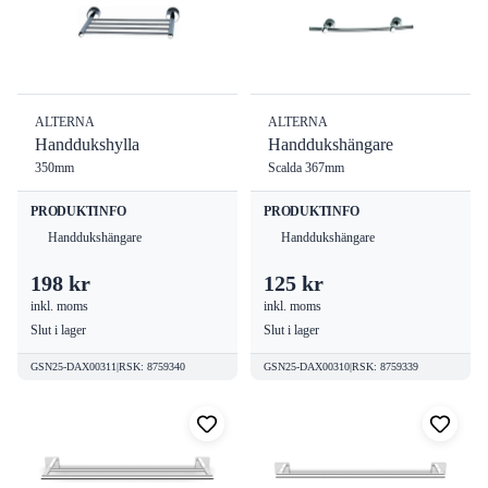
ALTERNA
ALTERNA
Handdukshylla
Handdukshängare
350mm
Scalda 367mm
PRODUKTINFO
PRODUKTINFO
Handdukshängare
Handdukshängare
198 kr
125 kr
inkl. moms
inkl. moms
Slut i lager
Slut i lager
GSN25-DAX00311
|
RSK
:
8759340
GSN25-DAX00310
|
RSK
:
8759339