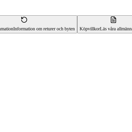
amation
Information om returer och byten
Köpvillkor
Läs våra allmänna