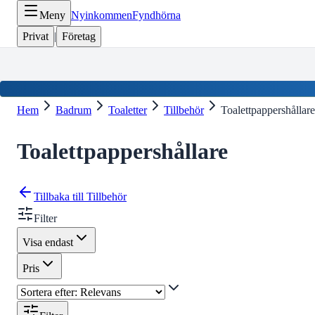
Meny
Nyinkommen
Fyndhörna
Privat
|
Företag
Hem
Badrum
Toaletter
Tillbehör
Toalettpappershållare
Toalettpappershållare
Tillbaka till
Tillbehör
Filter
Visa endast
Pris