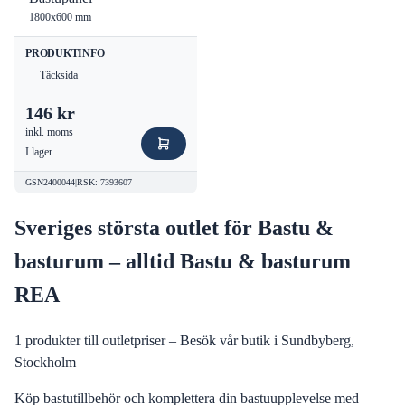
1800x600 mm
PRODUKTINFO
Täcksida
146 kr
inkl. moms
I lager
GSN2400044
|
RSK
:
7393607
Sveriges största outlet för Bastu &
basturum – alltid Bastu & basturum
REA
1
produkter till outletpriser – Besök vår butik i Sundbyberg,
Stockholm
Köp bastutillbehör och komplettera din bastuupplevelse med