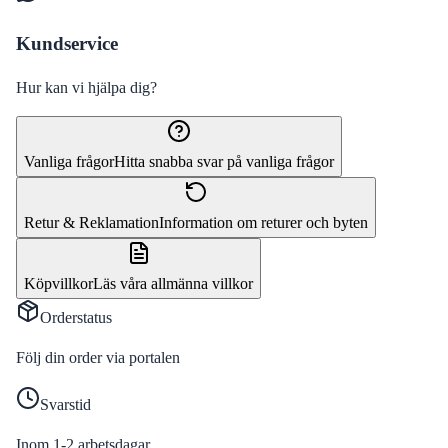
Kundservice
Hur kan vi hjälpa dig?
Vanliga frågor
Hitta snabba svar på vanliga frågor
Retur & Reklamation
Information om returer och byten
Köpvillkor
Läs våra allmänna villkor
Orderstatus
Följ din order via portalen
Svarstid
Inom 1-2 arbetsdagar