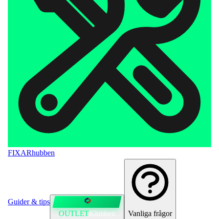
FIXAR
hubben
Guider & tips
OUTLET
Klubben
Vanliga frågor