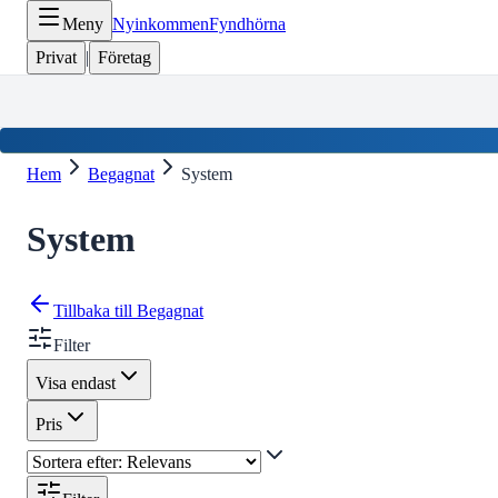
Meny
Nyinkommen
Fyndhörna
Privat
|
Företag
Hem
Begagnat
System
System
Tillbaka till
Begagnat
Filter
Visa endast
Pris