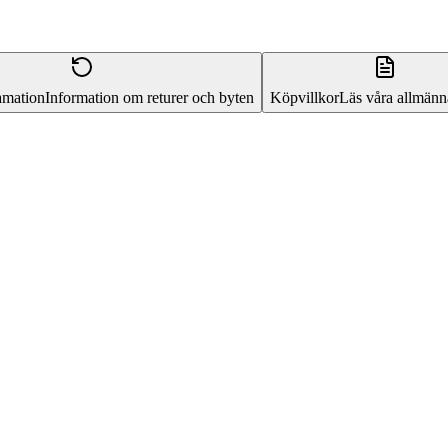
amation
Information om returer och byten
Köpvillkor
Läs våra allmänna