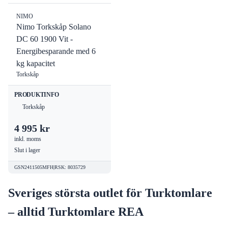
NIMO
Nimo Torkskåp Solano
DC 60 1900 Vit -
Energibesparande med 6
kg kapacitet
Torkskåp
PRODUKTINFO
Torkskåp
4 995 kr
inkl. moms
Slut i lager
GSN2411505MFH
|
RSK
:
8035729
Sveriges största outlet för Turktomlare
– alltid Turktomlare REA