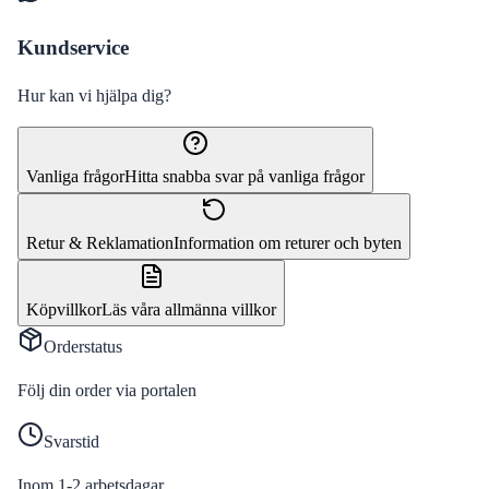
Kundservice
Hur kan vi hjälpa dig?
Vanliga frågor
Hitta snabba svar på vanliga frågor
Retur & Reklamation
Information om returer och byten
Köpvillkor
Läs våra allmänna villkor
Orderstatus
Följ din order via portalen
Svarstid
Inom 1-2 arbetsdagar