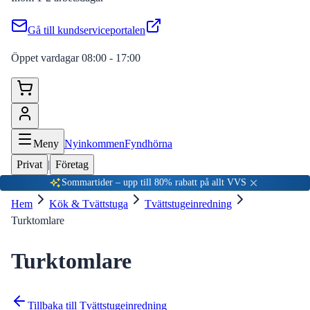
Gå till kundserviceportalen
Öppet vardagar 08:00 - 17:00
Meny
Nyinkommen
Fyndhörna
Privat
|
Företag
Sommartider – upp till 80% rabatt på allt VVS
Hem
Kök & Tvättstuga
Tvättstugeinredning
Turktomlare
Turktomlare
Tillbaka till
Tvättstugeinredning