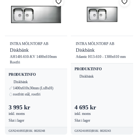
INTRA MÖLNTORP AB
INTRA MÖLNTORP AB
Diskbänk
Diskbänk
AH14H-610-KV 1400x610mm
Atlantic H13-610 - 1300x610 mm
Rostfri
PRODUKTINFO
PRODUKTINFO
Diskbänk
Diskbänk
1400x610x30mm (LxBxH)
rostfritt stål, rostfri
3 995 kr
4 695 kr
inkl. moms
inkl. moms
Slut i lager
Slut i lager
GSN2410935
|
RSK
:
8020248
GSN2410933
|
RSK
:
8020243