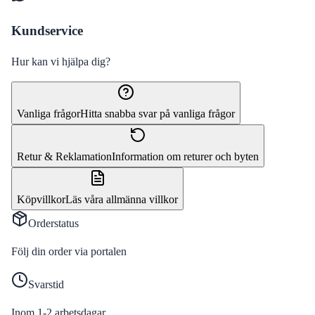
Kundservice
Hur kan vi hjälpa dig?
Vanliga frågor
Hitta snabba svar på vanliga frågor
Retur & Reklamation
Information om returer och byten
Köpvillkor
Läs våra allmänna villkor
Orderstatus
Följ din order via portalen
Svarstid
Inom 1-2 arbetsdagar