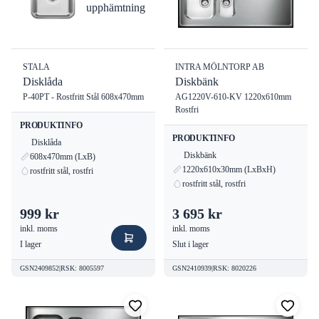
upphämtning
STALA
INTRA MÖLNTORP AB
Disklåda
Diskbänk
P-40PT - Rostfritt Stål 608x470mm
AG1220V-610-KV 1220x610mm
Rostfri
PRODUKTINFO
PRODUKTINFO
Disklåda
Diskbänk
608x470mm (LxB)
1220x610x30mm (LxBxH)
rostfritt stål, rostfri
rostfritt stål, rostfri
999 kr
3 695 kr
inkl. moms
inkl. moms
I lager
Slut i lager
GSN2409852
|
RSK
:
8005597
GSN2410939
|
RSK
:
8020226