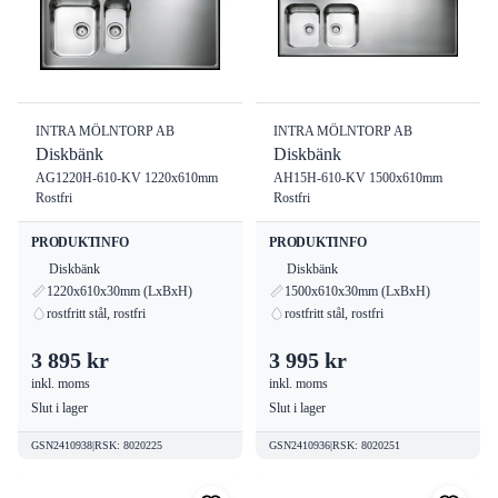
INTRA MÖLNTORP AB
INTRA MÖLNTORP AB
Diskbänk
Diskbänk
AG1220H-610-KV 1220x610mm
AH15H-610-KV 1500x610mm
Rostfri
Rostfri
PRODUKTINFO
PRODUKTINFO
Diskbänk
Diskbänk
1220x610x30mm (LxBxH)
1500x610x30mm (LxBxH)
rostfritt stål, rostfri
rostfritt stål, rostfri
3 895 kr
3 995 kr
inkl. moms
inkl. moms
Slut i lager
Slut i lager
GSN2410938
|
RSK
:
8020225
GSN2410936
|
RSK
:
8020251