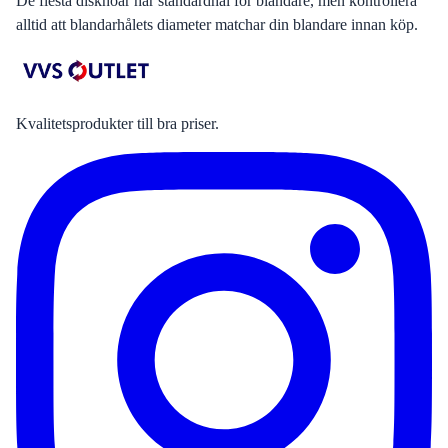
De flesta diskhoar har standardhål för blandare, men kontrollera
alltid att blandarhålets diameter matchar din blandare innan köp.
Kvalitetsprodukter till bra priser.