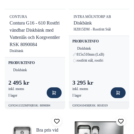
CONTURA
INTRA MÖLNTORP AB
Contura G16 - 610 Rostfri
Diskbänk
HZ815DM - Rostfritt Stål
vändbar Diskbänk med
Vattenlås och Korgventiler
PRODUKTINFO
RSK 8090084
Diskbänk
Diskbänk
815x510mm (LxB)
rostfritt stål, rostfri
PRODUKTINFO
Diskbänk
2 495 kr
3 295 kr
inkl. moms
inkl. moms
I lager
I lager
GSN2411532MFH
|
RSK
:
8090084
GSN2410438
|
RSK
:
8018319
Bra pris vid