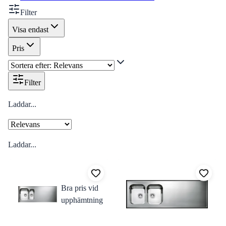
Filter
Visa endast
Pris
Filter
Laddar...
Laddar...
Bra pris vid
upphämtning