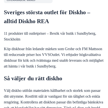
GSN2404584
|
RSK
:
8089620
Sveriges största outlet för Diskho –
alltid Diskho REA
11
produkter till outletpriser – Besök vår butik i Sundbyberg,
Stockholm
Köp diskhoar från ledande märken som Grohe och FM Mattsson
till reducerade priser hos VVSOutlet. Vi erbjuder högkvalitativa
diskhoar för kök och tvättstuga med snabb leverans och möjlighet
att hämta i vår butik i Sundbyberg.
Så väljer du rätt diskho
Välj diskho utifrån materialets hållbarhet och storlek som passar
ditt utrymme. Rostfritt stål är vanligast för sin tålighet och enkla
rengöring. Kontrollera att diskhon passar din befintliga bänkskiva
och att blandarhålet har rätt dimension. Tänk på djup och bredd