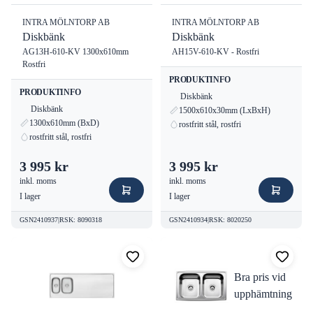
INTRA MÖLNTORP AB
INTRA MÖLNTORP AB
Diskbänk
Diskbänk
AG13H-610-KV 1300x610mm
AH15V-610-KV - Rostfri
Rostfri
PRODUKTINFO
PRODUKTINFO
Diskbänk
Diskbänk
1500x610x30mm (LxBxH)
1300x610mm (BxD)
rostfritt stål, rostfri
rostfritt stål, rostfri
3 995 kr
3 995 kr
inkl. moms
inkl. moms
I lager
I lager
GSN2410937
|
RSK
:
8090318
GSN2410934
|
RSK
:
8020250
Bra pris vid
upphämtning