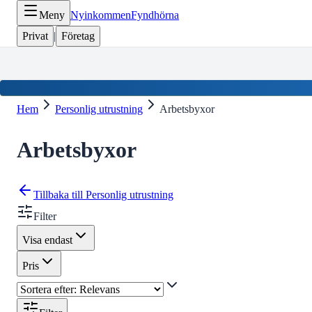
Meny
Nyinkommen
Fyndhörna
Privat
|
Företag
Hem
Personlig utrustning
Arbetsbyxor
Arbetsbyxor
Tillbaka till
Personlig utrustning
Filter
Visa endast
Pris