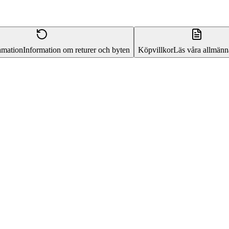
amation
Information om returer och byten
Köpvillkor
Läs våra allmänna