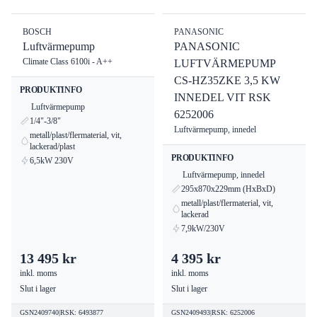
BOSCH
PANASONIC
Luftvärmepump
PANASONIC
Climate Class 6100i - A++
LUFTVÄRMEPUMP
CS-HZ35ZKE 3,5 KW
PRODUKTINFO
INNEDEL VIT RSK
Luftvärmepump
6252006
1/4"-3/8"
Luftvärmepump, innedel
metall/plast/flermaterial, vit,
lackerad/plast
PRODUKTINFO
6,5kW 230V
Luftvärmepump, innedel
295x870x229mm (HxBxD)
metall/plast/flermaterial, vit,
lackerad
7,9kW/230V
13 495 kr
4 395 kr
inkl. moms
inkl. moms
Slut i lager
Slut i lager
GSN2409740
|
RSK
:
6493877
GSN2409493
|
RSK
:
6252006