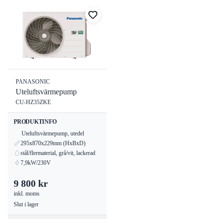
PANASONIC
Uteluftsvärmepump
CU-HZ35ZKE
PRODUKTINFO
Uteluftsvärmepump, utedel
295x870x229mm (HxBxD)
stål/flermaterial, grå/vit, lackerad
7,9kW/230V
9 800 kr
inkl. moms
Slut i lager