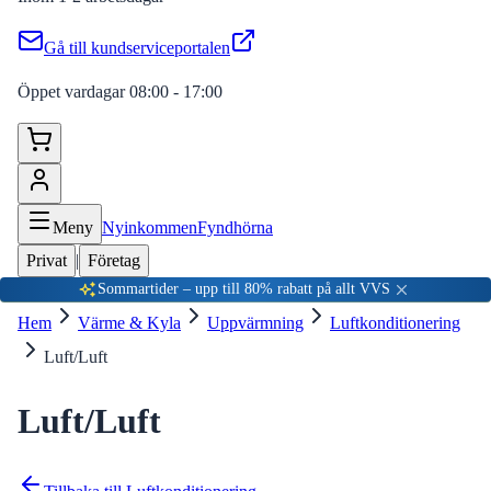
Gå till kundserviceportalen
Öppet vardagar 08:00 - 17:00
Meny
Nyinkommen
Fyndhörna
Privat
|
Företag
Sommartider – upp till 80% rabatt på allt VVS
Hem
Värme & Kyla
Uppvärmning
Luftkonditionering
Luft/Luft
Luft/Luft