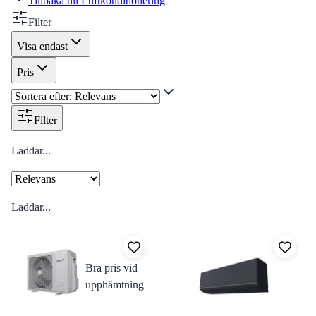
Tillbaka till
Luftkonditionering
Filter
Visa endast
Pris
Filter
Laddar...
Laddar...
Bra pris vid
upphämtning