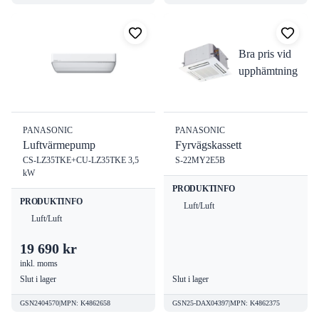
Bra pris vid
upphämtning
PANASONIC
PANASONIC
Luftvärmepump
Fyrvägskassett
CS-LZ35TKE+CU-LZ35TKE 3,5
S-22MY2E5B
kW
PRODUKTINFO
PRODUKTINFO
Luft/Luft
Luft/Luft
19 690 kr
inkl. moms
Slut i lager
Slut i lager
GSN2404570
|
MPN
:
K4862658
GSN25-DAX04397
|
MPN
:
K4862375