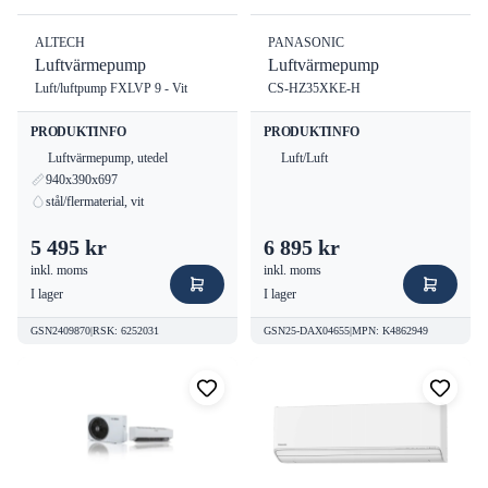
ALTECH
PANASONIC
Luftvärmepump
Luftvärmepump
Luft/luftpump FXLVP 9 - Vit
CS-HZ35XKE-H
PRODUKTINFO
PRODUKTINFO
Luftvärmepump, utedel
Luft/Luft
940x390x697
stål/flermaterial, vit
5 495 kr
6 895 kr
inkl. moms
inkl. moms
I lager
I lager
GSN2409870
|
RSK
:
6252031
GSN25-DAX04655
|
MPN
:
K4862949