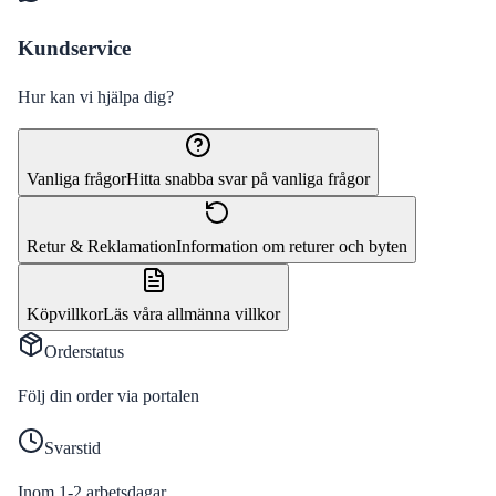
Kundservice
Hur kan vi hjälpa dig?
Vanliga frågor
Hitta snabba svar på vanliga frågor
Retur & Reklamation
Information om returer och byten
Köpvillkor
Läs våra allmänna villkor
Orderstatus
Följ din order via portalen
Svarstid
Inom 1-2 arbetsdagar