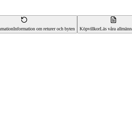
amation
Information om returer och byten
Köpvillkor
Läs våra allmänna