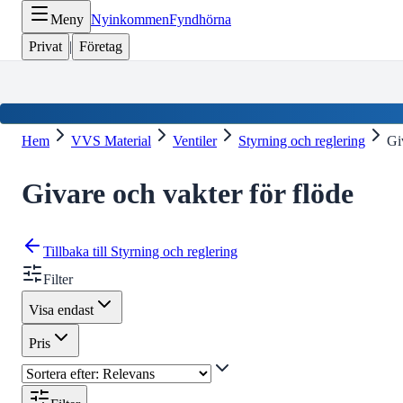
Meny
Nyinkommen
Fyndhörna
Privat
|
Företag
Hem
VVS Material
Ventiler
Styrning och reglering
Gi
Givare och vakter för flöde
Tillbaka till
Styrning och reglering
Filter
Visa endast
Pris