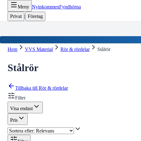
Meny
Nyinkommen
Fyndhörna
Privat
|
Företag
Hem
VVS Material
Rör & rördelar
Stålrör
Stålrör
Tillbaka till
Rör & rördelar
Filter
Visa endast
Pris