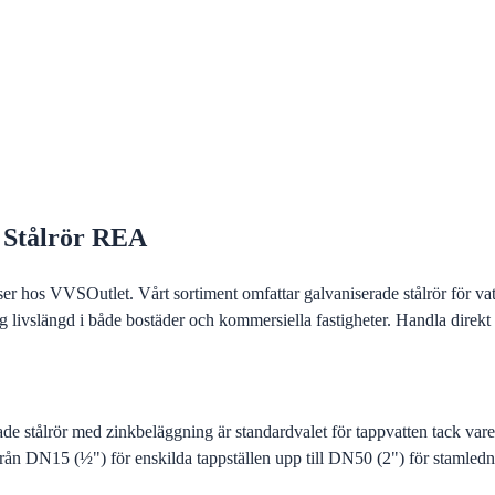
id Stålrör REA
iser hos VVSOutlet. Vårt sortiment omfattar galvaniserade stålrör för vat
ng livslängd i både bostäder och kommersiella fastigheter. Handla direkt
de stålrör med zinkbeläggning är standardvalet för tappvatten tack vare 
från DN15 (½") för enskilda tappställen upp till DN50 (2") för stamledn