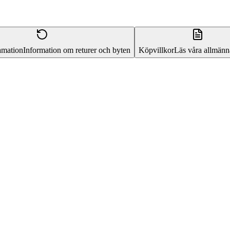
amation
Information om returer och byten
Köpvillkor
Läs våra allmänna