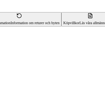
amation
Information om returer och byten
Köpvillkor
Läs våra allmänna