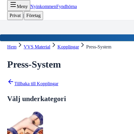
Meny
Nyinkommen
Fyndhörna
Privat
|
Företag
Hem
VVS Material
Kopplingar
Press-System
Press-System
Tillbaka till
Kopplingar
Välj underkategori