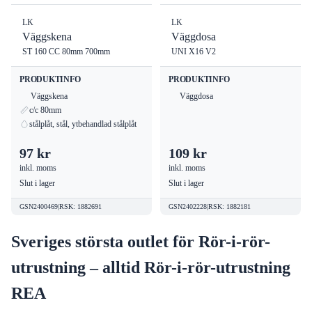
LK
LK
Väggskena
Väggdosa
ST 160 CC 80mm 700mm
UNI X16 V2
PRODUKTINFO
PRODUKTINFO
Väggskena
Väggdosa
c/c 80mm
stålplåt, stål, ytbehandlad stålplåt
97 kr
109 kr
inkl. moms
inkl. moms
Slut i lager
Slut i lager
GSN2400469
|
RSK
:
1882691
GSN2402228
|
RSK
:
1882181
Sveriges största outlet för Rör-i-rör-
utrustning – alltid Rör-i-rör-utrustning
REA