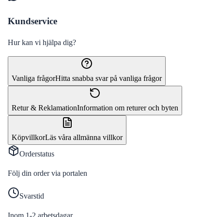
Kundservice
Hur kan vi hjälpa dig?
Vanliga frågor
Hitta snabba svar på vanliga frågor
Retur & Reklamation
Information om returer och byten
Köpvillkor
Läs våra allmänna villkor
Orderstatus
Följ din order via portalen
Svarstid
Inom 1-2 arbetsdagar