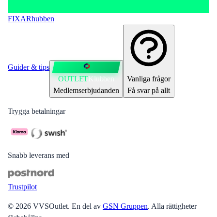
FIXAR
hubben
Guider & tips
OUTLET
Klubben
Vanliga frågor
Medlemserbjudanden
Få svar på allt
Trygga betalningar
Snabb leverans med
Trustpilot
©
2026
VVSOutlet
.
En del av
GSN Gruppen
. Alla rättigheter