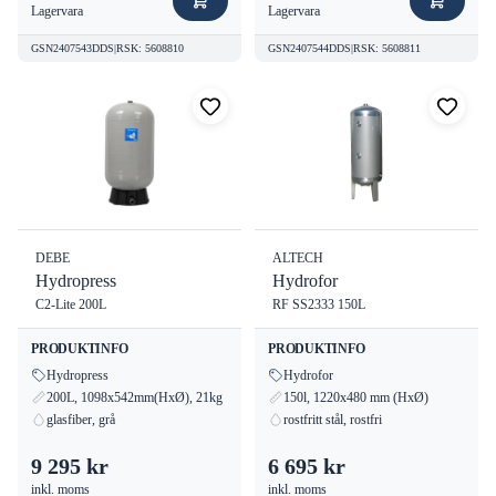
Lagervara
Lagervara
GSN2407543DDS
|
RSK
:
5608810
GSN2407544DDS
|
RSK
:
5608811
DEBE
ALTECH
Hydropress
Hydrofor
C2-Lite 200L
RF SS2333 150L
PRODUKTINFO
PRODUKTINFO
Hydropress
Hydrofor
200L, 1098x542mm(HxØ), 21kg
150l, 1220x480 mm (HxØ)
glasfiber, grå
rostfritt stål, rostfri
9 295 kr
6 695 kr
inkl. moms
inkl. moms