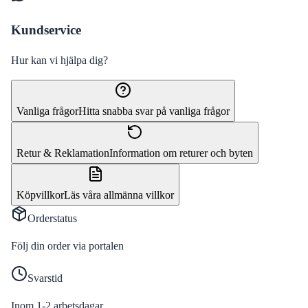
Kundservice
Hur kan vi hjälpa dig?
Vanliga frågor
Hitta snabba svar på vanliga frågor
Retur & Reklamation
Information om returer och byten
Köpvillkor
Läs våra allmänna villkor
Orderstatus
Följ din order via portalen
Svarstid
Inom 1-2 arbetsdagar