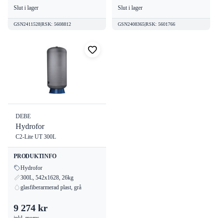
Slut i lager
Slut i lager
GSN2411528
|
RSK
:
5608812
GSN2408365
|
RSK
:
5601766
DEBE
Hydrofor
C2-Lite UT 300L
PRODUKTINFO
Hydrofor
300L, 542x1628, 26kg
glasfiberarmerad plast, grå
9 274 kr
inkl. moms