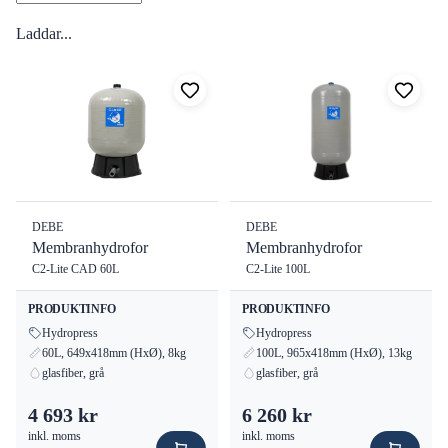
Laddar...
DEBE
DEBE
Membranhydrofor
Membranhydrofor
C2-Lite CAD 60L
C2-Lite 100L
PRODUKTINFO
PRODUKTINFO
Hydropress
Hydropress
60L, 649x418mm (HxØ), 8kg
100L, 965x418mm (HxØ), 13kg
glasfiber, grå
glasfiber, grå
4 693 kr
6 260 kr
inkl. moms
inkl. moms