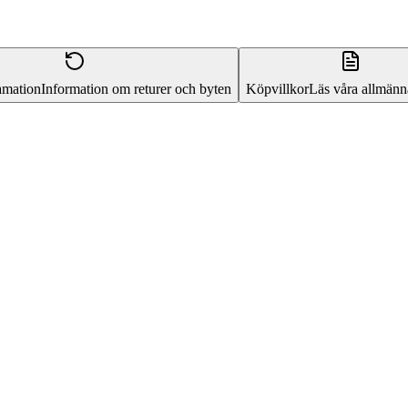
amation
Information om returer och byten
Köpvillkor
Läs våra allmänna