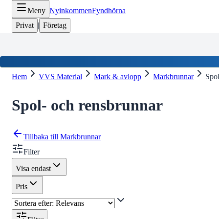
Meny
Nyinkommen
Fyndhörna
Privat
|
Företag
Hem
VVS Material
Mark & avlopp
Markbrunnar
Spol
Spol- och rensbrunnar
Tillbaka till
Markbrunnar
Filter
Visa endast
Pris