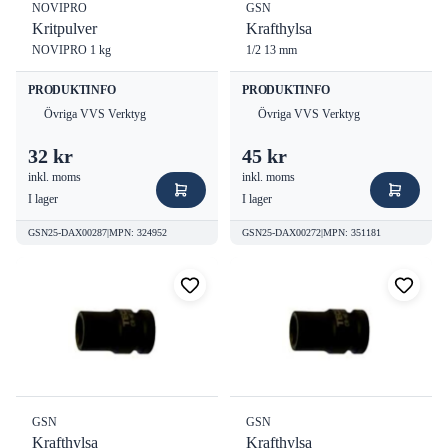
NOVIPRO
GSN
Kritpulver
Krafthylsa
NOVIPRO 1 kg
1/2 13 mm
PRODUKTINFO
PRODUKTINFO
Övriga VVS Verktyg
Övriga VVS Verktyg
32 kr
45 kr
inkl. moms
inkl. moms
I lager
I lager
GSN25-DAX00287
|
MPN
:
324952
GSN25-DAX00272
|
MPN
:
351181
GSN
GSN
Krafthylsa
Krafthylsa