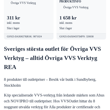
PRODUKTINFO
Övriga VVS Verktyg
Övriga VVS Verktyg
311 kr
1 658 kr
inkl. moms
inkl. moms
Slut i lager
Slut i lager
GSN25-DAX00278
|
RSK
:
9871024
GSN25-DAX04337
|
MPN
:
320038
Sveriges största outlet för Övriga VVS
Verktyg – alltid Övriga VVS Verktyg
REA
8
produkter till outletpriser – Besök vår butik i Sundbyberg,
Stockholm
Köp specialiserade VVS-verktyg från ledande märken som Abus
och NOVIPRO till outletpriser. Hos VVSOutlet hittar du 8
noggrant utvalda verktyg för Alla produkter är certifierade och