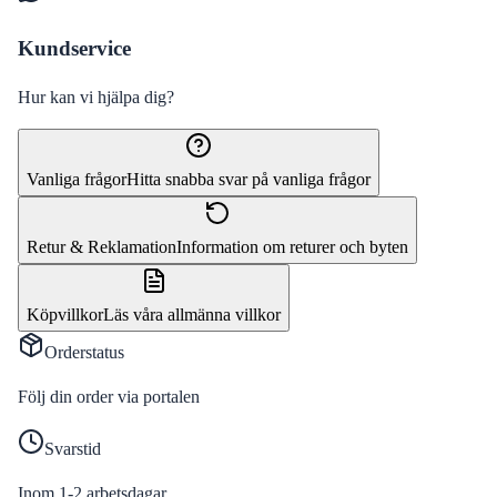
Kundservice
Hur kan vi hjälpa dig?
Vanliga frågor
Hitta snabba svar på vanliga frågor
Retur & Reklamation
Information om returer och byten
Köpvillkor
Läs våra allmänna villkor
Orderstatus
Följ din order via portalen
Svarstid
Inom 1-2 arbetsdagar