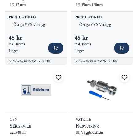
1/2 17 mm
1/2 15mm 130mm
PRODUKTINFO
PRODUKTINFO
Övriga VVS Verktyg
Övriga VVS Verktyg
45 kr
45 kr
inkl. moms
inkl. moms
I lager
I lager
GSN25-DAX00273
|
MPN
:
351183
GSN25-DAX00092
|
MPN
:
351182
GSN
VATETTE
Städskyltar
Kapverktyg
225x80 cm
för Väggbockfixtur