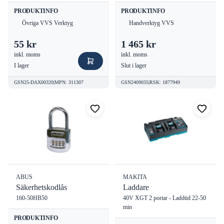
PRODUKTINFO
PRODUKTINFO
Övriga VVS Verktyg
Handverktyg VVS
55 kr
1 465 kr
inkl. moms
inkl. moms
I lager
Slut i lager
GSN25-DAX00320
|
MPN
:
311307
GSN2409035
|
RSK
:
1877949
ABUS
MAKITA
Säkerhetskodlås
Laddare
160-50HB50
40V XGT 2 portar - Laddtid 22-50
min
PRODUKTINFO