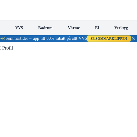
VVS
Badrum
Värme
El
Verktyg
Sommartider – upp till 80% rabatt på allt VVS
SE SOMMARKLIPPEN
 Profil