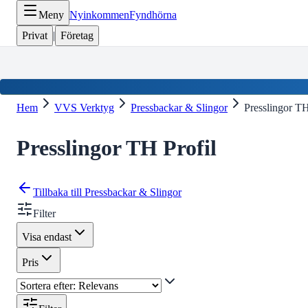
Meny
Nyinkommen
Fyndhörna
Privat
|
Företag
Hem
VVS Verktyg
Pressbackar & Slingor
Presslingor TH
Presslingor TH Profil
Tillbaka till
Pressbackar & Slingor
Filter
Visa endast
Pris