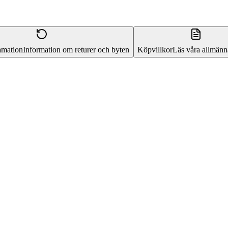
amation
Information om returer och byten
Köpvillkor
Läs våra allmänna