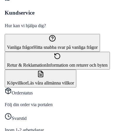
Kundservice
Hur kan vi hjälpa dig?
Vanliga frågor
Hitta snabba svar på vanliga frågor
Retur & Reklamation
Information om returer och byten
Köpvillkor
Läs våra allmänna villkor
Orderstatus
Följ din order via portalen
Svarstid
Inom 1-2 arbetsdagar