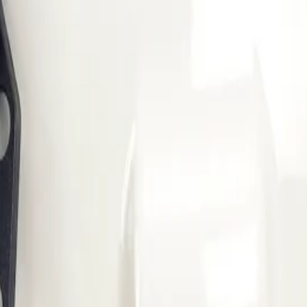
mtning dagen efter. Billigast på webben!
”