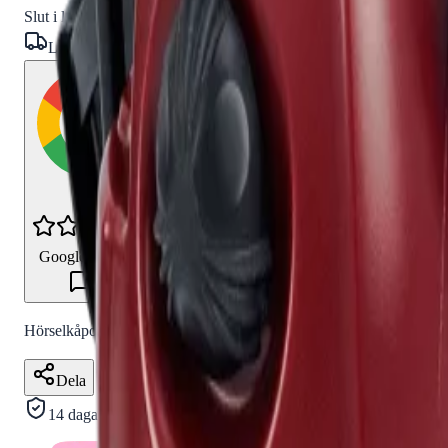
Slut i lager
Levereras inom
1-4 arbetsdagar
4.8
Google Reviews
Läs
Hörselkåpor från 3M Peltor med högklassigt ljud- och vibrationsskyd
Dela
14 dagars öppet köp