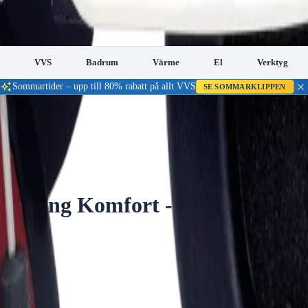
VVS
Badrum
Värme
El
Verktyg
Sommartider – upp till 80% rabatt på allt VVS
SE SOMMARKLIPPEN
por
isolering Komfort - Produktkod 