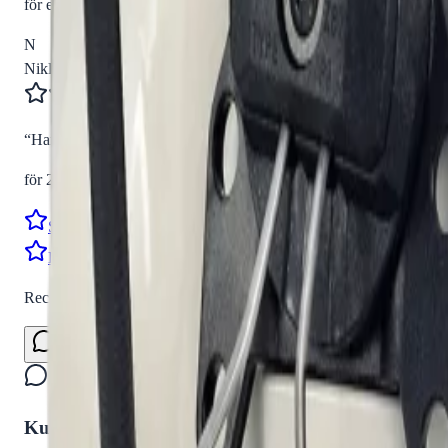
för en månad sedan
N
Niklas
“
Handlade mitt lås på webben sent måndag kväll. Kunde boka in hä
för 2 månader sedan
Se alla recensioner
Google Maps
Lämna en recension
Recensioner hämtas direkt från Google
Kundservice