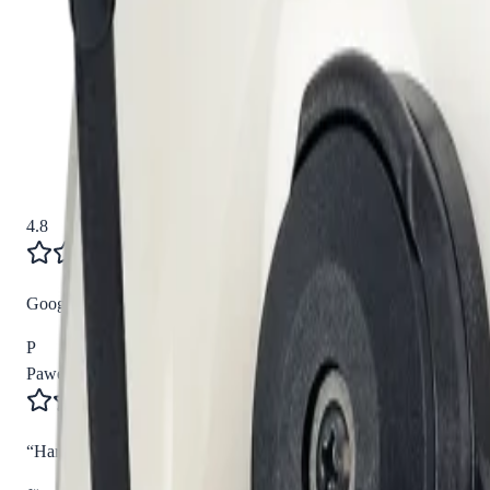
4.8
Google Reviews
P
Pawel G.
“
Har handlat flera saker vid olika tillfällen. Alltid lika nöjd. Grymma