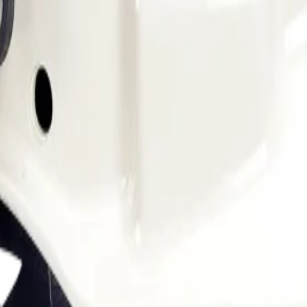
amation
Information om returer och byten
Köpvillkor
Läs våra allmänna