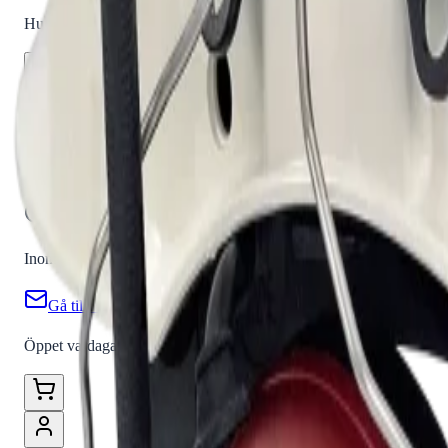
Hur kan vi hjälpa dig?
Vanliga frågor
Hitta snabba svar på vanliga frågor
Retur & Rekl
Orderstatus
Följ din order via portalen
Svarstid
Inom 1-2 arbetsdagar
Gå till kundserviceportalen
Öppet vardagar 08:00 - 17:00