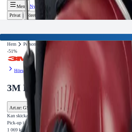
Meny
Nyinkommen
Fyndhörna
Privat
|
Företag
Hem
Personlig utrustning
Hörselskydd
3M Peltor Hörselkå
-
51
%
Hörselskydd
3M Peltor Hörselkåpor - Ljud
Art.nr
:
GSN2400072
Lev.art.nr
:
322256
Kan skickas från
139
kr
Pick-up i butiken möjligt
1 069 kr
inkl. moms
Spara
51
%
Tidigare pris var
2 200 kr