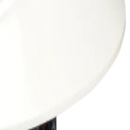
 villkor