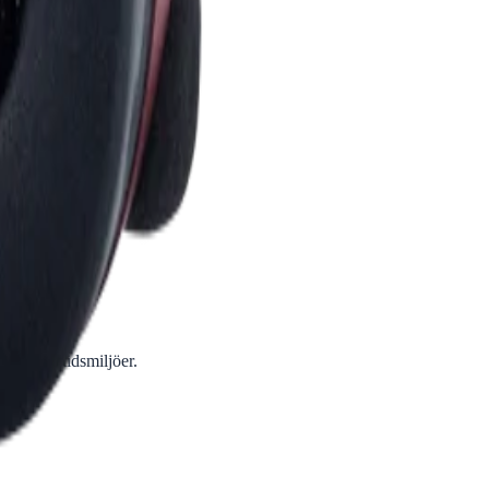
 och fritidsmiljöer.