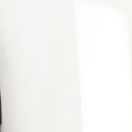
 priser och fantastisk kvalitet!
”