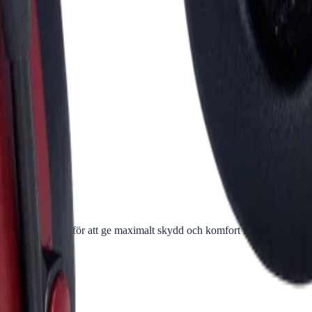
d. Utvecklade för att ge maximalt skydd och komfort i både industriella