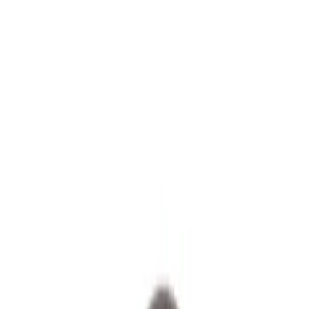
4.8
Google Reviews
P
Pawel G.
“
Har handlat flera saker vid olika tillfällen. Alltid lika nöjd.