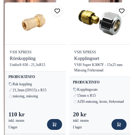
Smidig Installation och Säker
Montering
VSH XPress 7002A Böj 90° 35x35 mm är utformad för att
underlätta installation. Den har två mufftoppar som enkelt pressas
samman med standardverktyg för pressfog. Detta säkerställer en
VSH XPRESS
VSH XPRESS
snabb och pålitlig sammanfogning utan svetsning eller l
Rörskoppling
Kopplingsset
Unifix® 650 - 21,3xR15
VSH Super K3067F - 15x25 mm
Mässing Förkromad
PRODUKTINFO
PRODUKTINFO
Rak koppling
Kopplingssats
21,3mm (DN15) x R15
15mm x R15
mässing, mässing
AZH-mässing, krom, förkromad
110 kr
20 kr
inkl. moms
inkl. moms
I lager
I lager