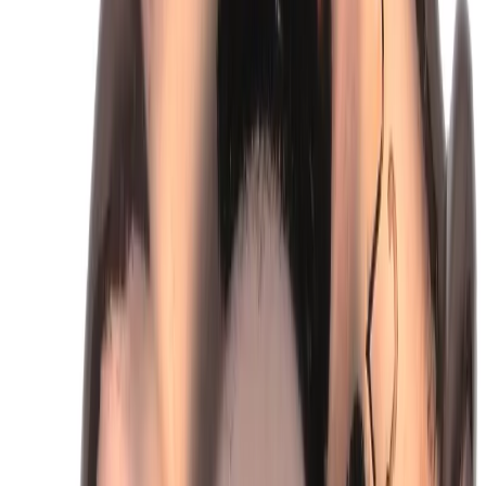
Google Reviews
Läs
VSH XPress 7002A är en kopparböj 90° med två muffar, avsedd
för tappvatten, värme och kyla. Den är utformad för att användas i
olika VVS-installationer och erbjuder hög pålitlighet.
Dela
14 dagars öppet köp
Produktinformation
Varumärke