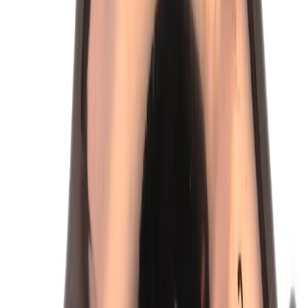
Kopparböj 90° 35x35 mm -
Pressfog - RSK 1767171
Art.nr
:
GSN2400245
RSK
:
1767171
Kan skickas från
64
kr
Pick-up i butiken möjligt
78 kr
inkl. moms
Spara
63
%
Tidigare pris var
213 kr
Slut i lager
Levereras inom
1-4 arbetsdagar
4.8