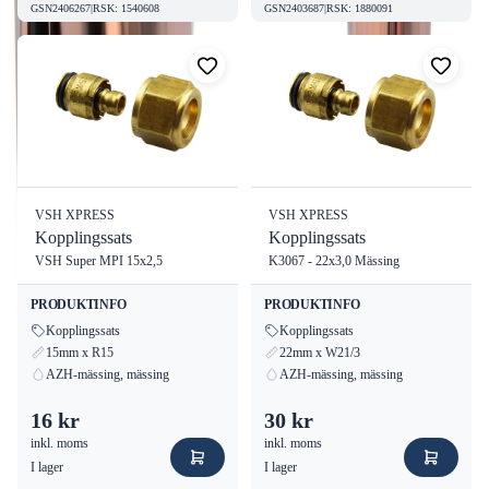
GSN2406267
|
RSK
:
1540608
GSN2403687
|
RSK
:
1880091
VSH XPRESS
VSH XPRESS
Kopplingssats
Kopplingssats
VSH Super MPI 15x2,5
K3067 - 22x3,0 Mässing
PRODUKTINFO
PRODUKTINFO
Kopplingssats
Kopplingssats
15mm x R15
22mm x W21/3
AZH-mässing, mässing
AZH-mässing, mässing
16 kr
30 kr
inkl. moms
inkl. moms
I lager
I lager