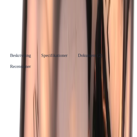
VSH Xpress
Se fler produkter
Produkttyp
Böj
Kategori
Meny
Se fler produkter
Tillverkare
Aalberts Integrated Piping Systems B.V.
RSK-nummer
1767171
EAN/GTIN
8711985086058
Beskrivning
Specifikationer
Dokument (
2
)
Recensioner
Produkthöjdpunkter
Kopparmaterial för hög hållbarhet
Böj 90° med två muffar
Användbar för tappvatten och värmesystem
Kompatibel med olika VVS-installationer