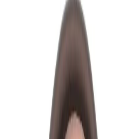
Grymma priser och fantastisk kvalitet!
”
för en månad sedan
N
Niklas
“
Handlade mitt lås på webben sent måndag kväll. Kunde boka in
hämtning dagen efter. Billigast på webben!
”
för 2 månader sedan
Se alla recensioner
Google Maps
Lämna en recension
Recensioner hämtas direkt från Google