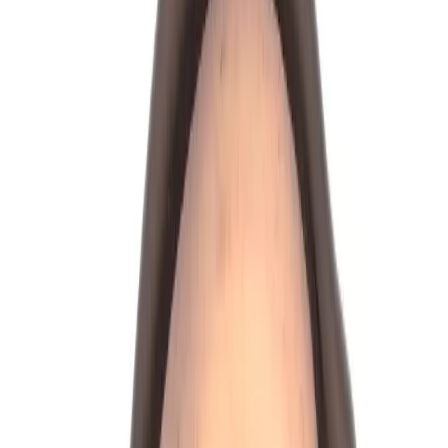
Kundservice
Hur kan vi hjälpa dig?
Vanliga frågor
Hitta snabba svar på vanliga frågor
Retur & Reklamation
Information om returer och byten
Köpvillkor
Läs våra allmänna villkor
Orderstatus
Följ din order via portalen
Svarstid
Inom 1-2 arbetsdagar