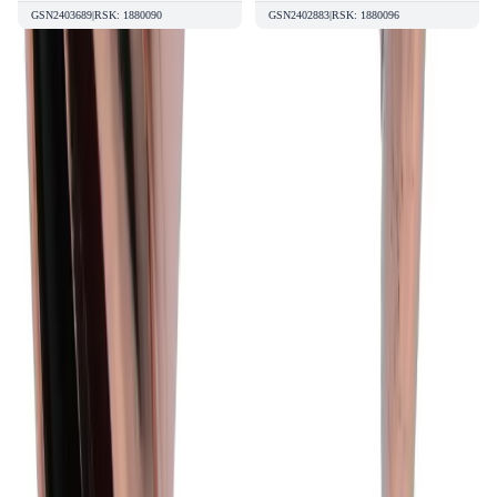
GSN2403689
|
RSK
:
1880090
GSN2402883
|
RSK
:
1880096
Kvalitetsprodukter till bra priser.