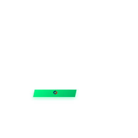
FIXAR
hubben
Guider & tips
OUTLET
Klubben
Vanliga frågor
Medlemserbjudanden
Få svar på allt
Trygga betalningar