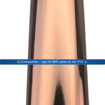
Gå till kundserviceportalen
Öppet vardagar 08:00 - 17:00
Meny
Nyinkommen
Fyndhörna
Privat
|
Företag
Sommartider – upp till 80% rabatt på allt VVS
Hem
Nyinkommen
VSH Xpress Böj 90° 35x35
-
63
%
Nyinkommen
VSH XPress 7002A