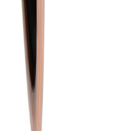
Handla
Alla kategorier
Alla varumärken
Nyinkommet
Fyndhörnan
Vår Butik
Kundservice
Vanliga frågor
Kontakta oss
Retur & Reklamation
Leveransinformation
Kunskapsdatabas