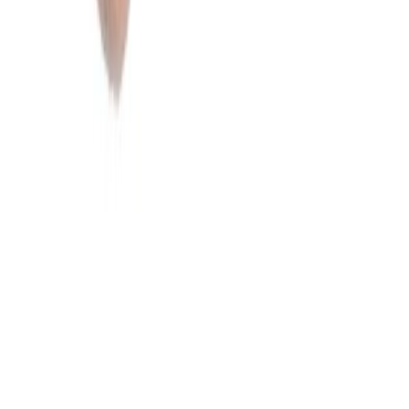
Information
Allmänna villkor
Integritetspolicy
Cookiepolicy
Bli proffs