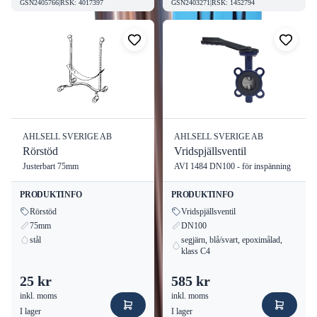
GSN2405766
|
RSK
:
4017397
GSN2403271
|
RSK
:
1452794
AHLSELL SVERIGE AB
AHLSELL SVERIGE AB
Rörstöd
Vridspjällsventil
Justerbart 75mm
AVI 1484 DN100 - för inspänning
PRODUKTINFO
PRODUKTINFO
Rörstöd
Vridspjällsventil
75mm
DN100
stål
segjärn, blå/svart, epoximålad,
klass C4
25 kr
585 kr
inkl. moms
inkl. moms
I lager
I lager