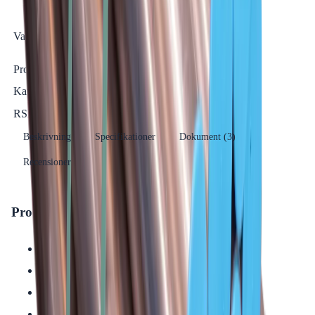
Varumärke
Ahlsell Sverige AB
Se fler produkter
Produkttyp
Rör
Kategori
Rostfritt rör
Se fler produkter
RSK-nummer
1454555
Beskrivning
Specifikationer
Dokument (
3
)
Recensioner
Produkthöjdpunkter
Material: Syrafast stål (AISI 316L)
Dimensioner: 88,9x2,0 mm
Längd: 6 m
Tryckklass: Klarar upp till 16 bar