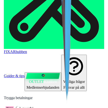
FIXAR
hubben
Guider & tips
OUTLET
Klubben
Vanliga frågor
Medlemserbjudanden
Få svar på allt
Trygga betalningar