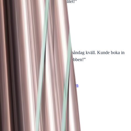
Grymma priser och fantastisk kvalitet!
”
för en månad sedan
N
Niklas
“
Handlade mitt lås på webben sent måndag kväll. Kunde boka in
hämtning dagen efter. Billigast på webben!
”
för 2 månader sedan
Se alla recensioner
Google Maps
Lämna en recension
Recensioner hämtas direkt från Google