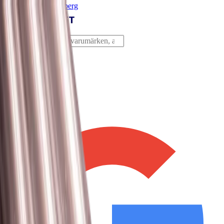
Lager i Sundbyberg
Sök
4.8