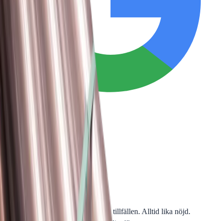
4.8
Google Reviews
P
Pawel G.
“
Har handlat flera saker vid olika tillfällen. Alltid lika nöjd.