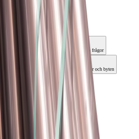
Kundservice
Hur kan vi hjälpa dig?
Vanliga frågor
Hitta snabba svar på vanliga frågor
Retur & Reklamation
Information om returer och byten
Köpvillkor
Läs våra allmänna villkor
Orderstatus
Följ din order via portalen
Svarstid
Inom 1-2 arbetsdagar