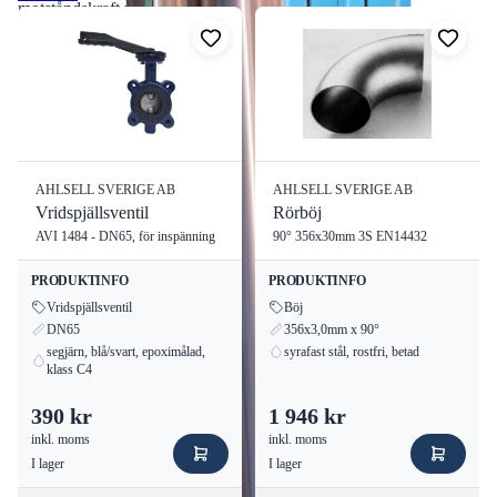
motståndskraft mot rost och korrosion gör den till ett
förstahandsval för både professionella hantverkare och industriella
tillämpningar.
Investera i kvalitet och hållbarhet med A-press rostfria rör för dina
nästa projekt.
AHLSELL SVERIGE AB
AHLSELL SVERIGE AB
Vridspjällsventil
Rörböj
AVI 1484 - DN65, för inspänning
90° 356x30mm 3S EN14432
PRODUKTINFO
PRODUKTINFO
Vridspjällsventil
Böj
DN65
356x3,0mm x 90°
segjärn, blå/svart, epoximålad,
syrafast stål, rostfri, betad
klass C4
390 kr
1 946 kr
inkl. moms
inkl. moms
I lager
I lager