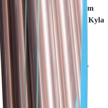
Ahlsell Stålrör 88,9x2,0mm
6m - Tappvatten, Värme, Kyla
- RSK 1456568
Art.nr
:
GSN2400611
RSK
:
1454555
Kan skickas från
89
kr
Pick-up i butiken möjligt
3 300 kr
inkl. moms
Spara
56
%
Tidigare pris var
7 500 kr
Slut i lager
Levereras inom
1-4 arbetsdagar