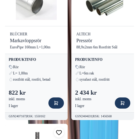
Längd:
6 m
Yta:
Betad
Maxtryck:
16 bar
Temperaturområde:
-20 till +120°C
Design:
2 slätända
BLÜCHER
ALTECH
Markavloppsrör
Pressrör
Vikt:
4,3 kg
EuroPipe 160mm L=1,00m
88,9x2mm 6m Rostfritt Stål
Egenskaper
PRODUKTINFO
PRODUKTINFO
Rör
Rör
Hög korrosionsbeständighet tack vare syrafast stål.
L= 1,00m
L=6m rak
rostfritt stål, rostfri, betad
syrafast stål, rostfritt
Utmärkt för pressfogning av tappvatten, värme och kyla.
Tillverkad för att klara tuffa krav inom bygg- och
822 kr
2 434 kr
installationssektorn.
inkl. moms
inkl. moms
I lager
I lager
Användningsområden
GSN2407167
|
RSK
:
1550162
GSN2404631
|
RSK
:
1456568
Röret är idealiskt för installationer inom: