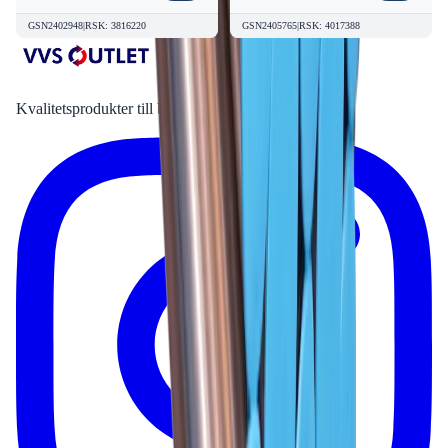
GSN2402948
|
RSK
:
3816220
GSN2405765
|
RSK
:
4017388
Kvalitetsprodukter till bra priser.