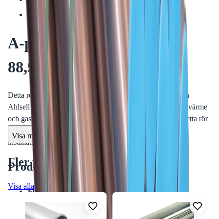
Temperaturtålighet: -20 till +120°C
A-press Rostfritt Rör 316L
88,9x2,0 6m
Detta rostfria rör är en del av produktgruppen Svetsrör från
Ahlsell Sverige AB, designat för användning inom vatten, värme
och gasapplikationer. Med hög kvalitet och hållbarhet är detta rör
en utmärkt lösning för både professionella och industriella
Visa mer
installationer.
Fler produkter i samma kategori
Produktinformation
Visa alla
Modell:
A-press
Material:
Syrafast stål (AISI 316L)
Dimensioner:
88,9 x 2,0 mm