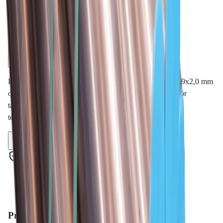
4.8
Google Reviews
Läs
Rostfritt rör från Ahlsell i serien A-press, dimension 88,9x2,0 mm
och längd 6 m. Tillverkat av syrafast stål (AISI 316L) för
tappvatten, värme och kyla med hög tryck- och
temperaturtålighet.
Dela
14 dagars öppet köp
Produktinformation