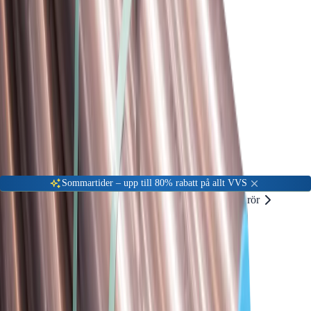
Gå till kundserviceportalen
Öppet vardagar 08:00 - 17:00
Meny
Nyinkommen
Fyndhörna
Privat
|
Företag
Sommartider – upp till 80% rabatt på allt VVS
Hem
VVS Material
Rör & rördelar
Rostfritt rör
Ahlsell Rfr Rör 316L 88,9x2,0 6m
Finns även i:
VVS Material
Rör & rördelar
-
56
%
Rostfritt rör
Rör & rördelar