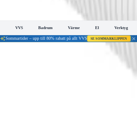
VVS
Badrum
Värme
El
Verktyg
Sommartider – upp till 80% rabatt på allt VVS
SE SOMMARKLIPPEN
ponor Comfort Pipe PLUS
lvvärme Kylrör - RSK 2418240