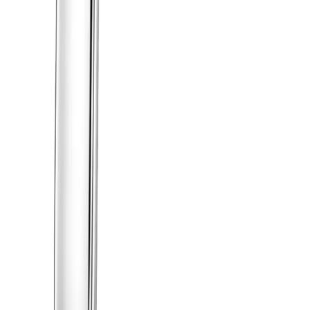
Kunskapsdatabas
Information
Allmänna villkor
Integritetspolicy
Cookiepolicy
Bli proffs