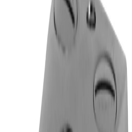
4.8
Google Reviews
P
Pawel G.
“
Har handlat flera saker vid olika tillfällen. Alltid lika nöjd.