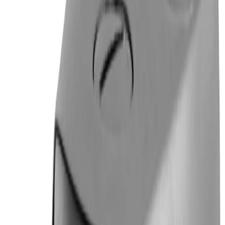
Grymma priser och fantastisk kvalitet!
”
för en månad sedan
N
Niklas
“
Handlade mitt lås på webben sent måndag kväll. Kunde boka in
hämtning dagen efter. Billigast på webben!
”
för 2 månader sedan
Se alla recensioner
Google Maps
Lämna en recension
Recensioner hämtas direkt från Google