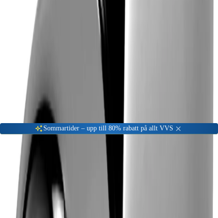
Gå till kundserviceportalen
Öppet vardagar 08:00 - 17:00
Meny
Nyinkommen
Fyndhörna
Privat
|
Företag
Sommartider – upp till 80% rabatt på allt VVS
Hem
Badrum
Blandare & Kranar
Spolblandare
Mora Temp Spolblandare
-
38
%
40
cc
Spolblandare
40
cc
Mora FM Mattsson Temp