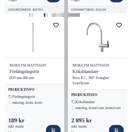
GSN2405536
|
RSK
:
8267012
GSN2404273
|
RSK
:
8531104
Techniska detaljer
Produktgrupp:
Oklassade produkter
RSK nummer:
8318806
EAN/GTIN:
7391887027208
Investera i Mora Temp spolblandare för att uppgradera ditt
badrum med en produkt som kombinerar stil, funktion och
MORA FM MATTSSON
MORA FM MATTSSON
säkerhet. Optimal för alla som söker en kvalitativ och pålitlig
Förlängningsrör
Köksblandare
lösning för vattenhantering.
Ø20 mm 400 mm
Rexx K5 - 360° Svängbar
Svart/Krom
PRODUKTINFO
PRODUKTINFO
Förlängningsrör
Köksblandare
mässing, krom, krom
mässing, krom/svart, krom/svart
189 kr
2 895 kr
inkl. moms
inkl. moms