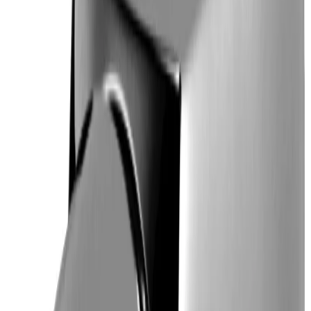
Kundservice
Hur kan vi hjälpa dig?
Vanliga frågor
Hitta snabba svar på vanliga frågor
Retur & Reklamation
Information om returer och byten
Köpvillkor
Läs våra allmänna villkor
Orderstatus
Följ din order via portalen
Svarstid
Inom 1-2 arbetsdagar