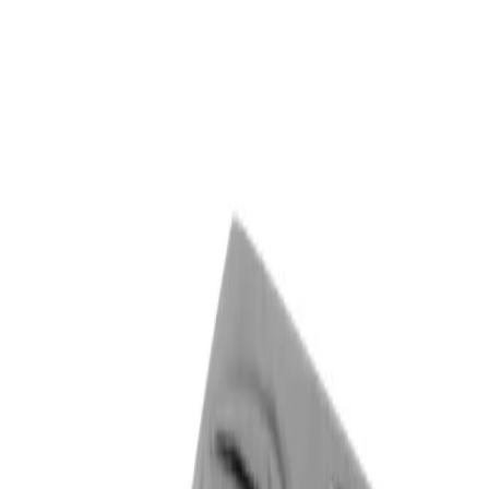
Lager i Sundbyberg
Sök
4.8