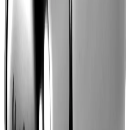
4.8
Google Reviews
Läs
Mora Temp spolblandare är en vägghängd ettgreppsblandare med
röranslutning nedåt. Den har en kromad yta och är utrustad med
vakuumventil och återströmningsskydd enligt EU-standard SS-
EN 1717.
Dela
14 dagars öppet köp
Produktinformation