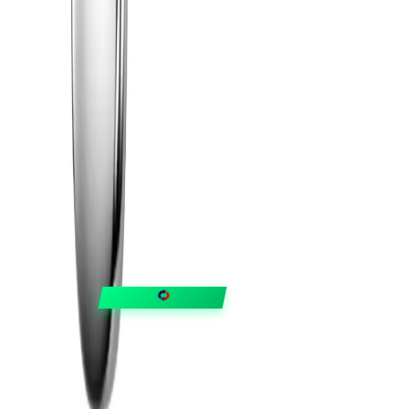
FIXAR
hubben
Guider & tips
OUTLET
Klubben
Vanliga frågor
Medlemserbjudanden
Få svar på allt
Trygga betalningar