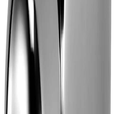
Blandare Krom 40cc -
Väggmonterad - RSK
8318806
Art.nr
:
GSN2402736
RSK
:
8318806
Kan skickas från
64
kr
Pick-up i butiken möjligt
1 580 kr
inkl. moms
Spara
38
%
Tidigare pris var
2 563 kr
Slut i lager
Levereras inom
1-4 arbetsdagar