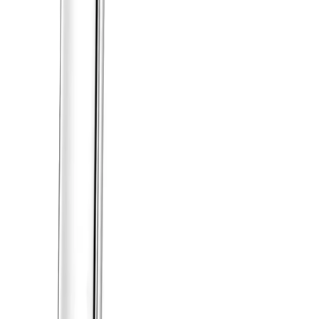
Handla
Alla kategorier
Alla varumärken
Nyinkommet
Fyndhörnan
Vår Butik
Kundservice
Vanliga frågor
Kontakta oss
Retur & Reklamation
Leveransinformation