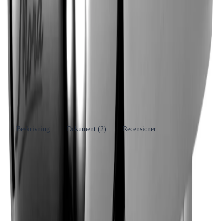
CC-mått
40
mm
Vilken storlek har jag?
Varumärke
Mora FM Mattsson
Se fler produkter
Produkttyp
Spolblandare
Kategori
Duschblandare
Se fler produkter
Tillverkare
FM Mattsson Group AB
RSK-nummer
8318806
EAN/GTIN
7391887027208
Beskrivning
Dokument (
2
)
Recensioner
Produkthöjdpunkter
Vägghängd ettgreppsblandare
Kromad ytbehandling
Vakuumventil för säkerhet