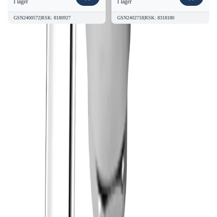
I lager
I lager
GSN2400572
|
RSK
:
8180927
GSN2402718
|
RSK
:
8318180
Kvalitetsprodukter till bra priser.