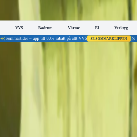
VVS
Badrum
Värme
El
Verktyg
Sommartider – upp till 80% rabatt på allt VVS
SE SOMMARKLIPPEN
rminskning 42x22 DZR
g DZR 42x22 - Korrosionsbestä