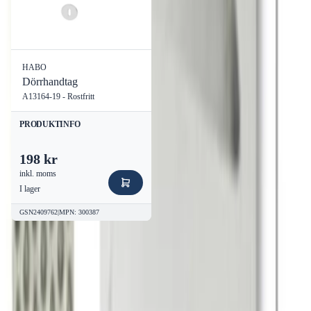
HABO
Dörrhandtag
A13164-19 - Rostfritt
PRODUKTINFO
198 kr
inkl. moms
I lager
GSN2409762
|
MPN
:
300387
Kvalitetsprodukter till bra priser.