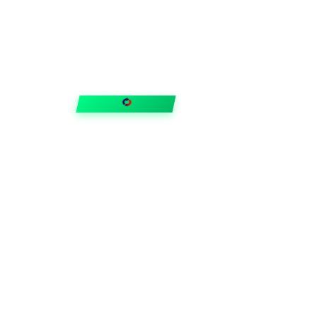
FIXAR
hubben
Guider & tips
OUTLET
Klubben
Vanliga frågor
Medlemserbjudanden
Få svar på allt
Trygga betalningar
Snabb leverans med
Trustpilot
©
2026
VVSOutlet
.
En del av
GSN Gruppen
. Alla rättigheter