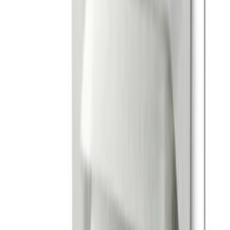
HABO Ventilgaller
200x200mm - Elförzinkat Stål
- Produktkod 430763
Art.nr
:
GSN2403317
Lev.art.nr
:
430763
Kan skickas från
64
kr
Pick-up i butiken möjligt
50 kr
inkl. moms
Spara
44
%
Tidigare pris var
88 kr
Slut i lager
Levereras inom
1-4 arbetsdagar