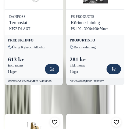
Förråd
Industriella miljöer
DANFOSS
PS PRODUCTS
Termostat
Rörinneslutning
Bild av produkten
KP73 D1 AUT
PS-100 - 3000x100x50mm
PRODUKTINFO
PRODUKTINFO
Övrig Kyla och tillbehör
Rörinneslutning
613 kr
281 kr
inkl. moms
inkl. moms
I lager
I lager
GSN25-DAX04764
|
MPN
:
K4391325
GSN2402825
|
RSK
:
3833567
Fler produkter från
HABO
Visa alla