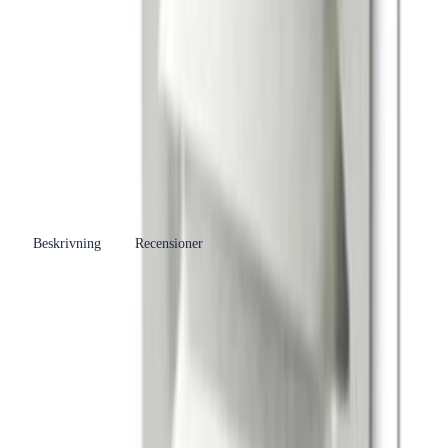
HABO
Se fler produkter
Övrig Kyla och tillbehör
Se fler
Kategori
produkter
Tillverkare
Rexek Sverige AB
Leverantörsartikelnummer
430763
Tillverkarens
005046766
artikelnummer
EAN/GTIN
7317900155086
Beskrivning
Recensioner
Produkthöjdpunkter
Material av elförzinkat stål
Dimensioner: 200x200 mm
Musssäkrad baksida med perforerad plåt