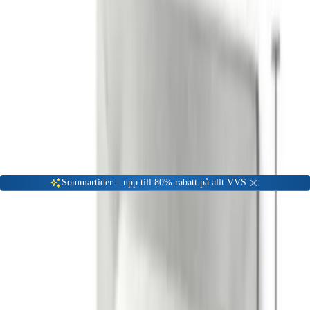
Gå till kundserviceportalen
Öppet vardagar 08:00 - 17:00
Meny
Nyinkommen
Fyndhörna
Privat
|
Företag
Sommartider – upp till 80% rabatt på allt VVS
Hem
Värme & Kyla
Kyla
Övrig Kyla och tillbehör
HABO Ventilgaller 200x200mm
-
44
%
Övrig Kyla och tillbehör