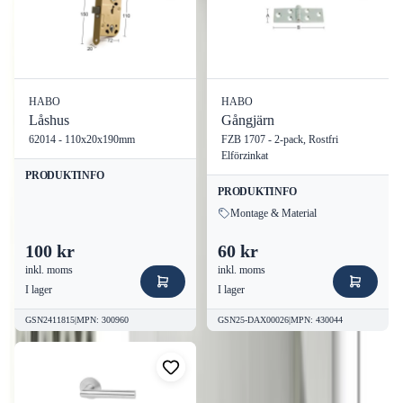
Köp nu
HABO
HABO
Låshus
Gångjärn
62014 - 110x20x190mm
FZB 1707 - 2-pack, Rostfri
Förbättra din ventilation med vårt
VENTILGALLER
Elförzinkat
200X200MM MUSSÄKERT FZB HABO
. Beställ idag och dra
PRODUKTINFO
PRODUKTINFO
nytta av en trygg och hållbar lösning för ditt ventilationssystem!
Montage & Material
EAN-kod:
7317900155086
100 kr
60 kr
inkl. moms
inkl. moms
I lager
I lager
GSN2411815
|
MPN
:
300960
GSN25-DAX00026
|
MPN
:
430044