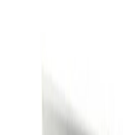
Kundservice
Hur kan vi hjälpa dig?
Vanliga frågor
Hitta snabba svar på vanliga frågor
Retur & Reklamation
Information om returer och byten
Köpvillkor
Läs våra allmänna villkor
Orderstatus
Följ din order via portalen
Svarstid
Inom 1-2 arbetsdagar