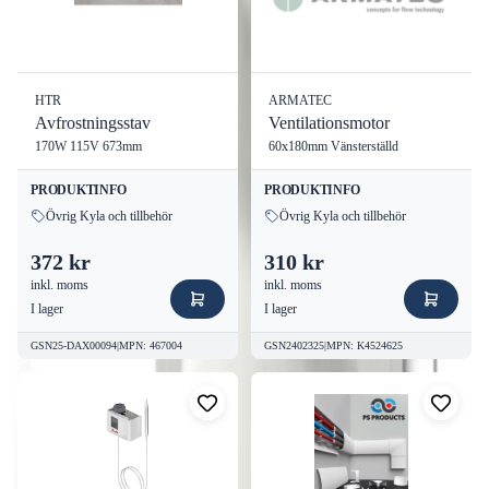
Dimensioner:
200x200 mm
Material:
Elförzinkat stål
Baksida:
Perforerad plåt med 3 mm hål
HTR
ARMATEC
Fördelar
Avfrostningsstav
Ventilationsmotor
170W 115V 673mm
60x180mm Vänsterställd
Säkerställer god luftgenomströmning samtidigt som det
PRODUKTINFO
PRODUKTINFO
hindrar skadedjur
Övrig Kyla och tillbehör
Övrig Kyla och tillbehör
Robust konstruktion som garanterar långvarig hållbarhet
Enkel installation och anpassning till befintliga
372 kr
310 kr
ventilationssystem
inkl. moms
inkl. moms
I lager
I lager
Användningsområden
GSN25-DAX00094
|
MPN
:
467004
GSN2402325
|
MPN
:
K4524625
Detta ventilgaller är idealiskt för både privata hem och
kommersiella lokaler. Använd det i:
Kök
Badrum