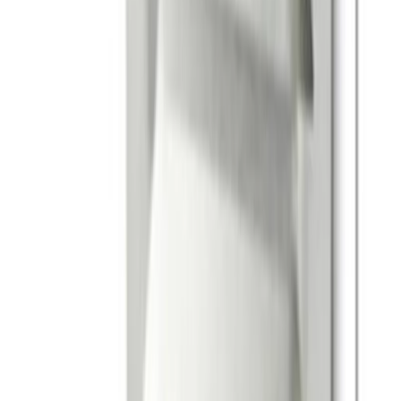
4.8
Google Reviews
Läs
Ventilgaller från HABO av elförzinkat stål med musssäkrad
baksida. Dimensionerna är 200x200 mm, vilket gör det lämpligt
för både inomhus- och utomhusbruk.
Dela
14 dagars öppet köp
Produktinformation
Varumärke