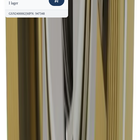
I lager
GSN2400062
|
MPN
:
947348
Vanliga frågor om
AWS AL2075
Discobackventil 80 PN16 Mässing
Metalltätad - RSK 947357
Vanliga frågor
om AWS AL2075
Discobackventil 80 PN16 Mässing
Metalltätad - RSK 947357
Hitta svar på de vanligaste frågorna om denna produkt
Om produkten
Vad är AWS AL2075 Discobackventil 80 PN16
och vad används den till?