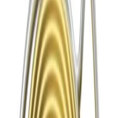
4.8
Google Reviews
P
Pawel G.
“
Har handlat flera saker vid olika tillfällen. Alltid lika nöjd.