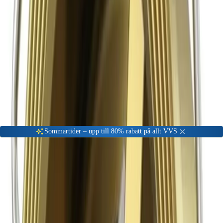
Gå till kundserviceportalen
Öppet vardagar 08:00 - 17:00
Meny
Nyinkommen
Fyndhörna
Privat
|
Företag
Sommartider – upp till 80% rabatt på allt VVS
Hem
VVS Material
Rördelar & Kopplingar
Övriga rördelar och kopplingar
AWS Discobackventil Mässing PN16
-
67
%
Övriga rördelar och kopplingar