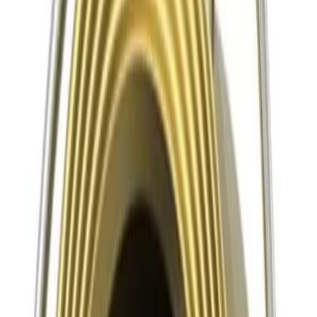
Grymma priser och fantastisk kvalitet!
”
för en månad sedan
N
Niklas
“
Handlade mitt lås på webben sent måndag kväll. Kunde boka in
hämtning dagen efter. Billigast på webben!
”
för 2 månader sedan
Se alla recensioner
Google Maps
Lämna en recension
Recensioner hämtas direkt från Google