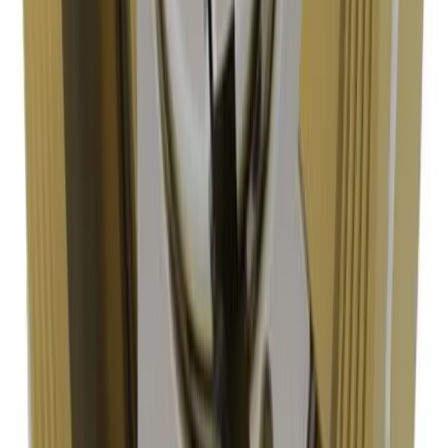
AWS AL2075 är en discobackventil i mässing med tryckklass
PN16 och metalltätad konstruktion. Den används i vatten- och
avloppssystem och är anpassad för inspänning mellan flänsar
PN6-16. Idealisk för både industriella och kommersiella
tillämpningar.
Om produkten
Vilket material är AWS AL2075
Discobackventil tillverkad av?
Discobackventilen är tillverkad av högkvalitativ mässing och har
en metalltätad konstruktion för bästa täthet och långvarig
prestanda i VVS-system.
Om produkten
Vad väger AWS AL2075 Discobackventil 80
PN16?
Produkten väger 2,5 kg och levereras i en förpackning med
måtten 20×20×20 cm.
Kvalitetsprodukter till bra priser.