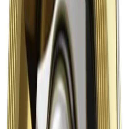
4.8
Google Reviews
Läs
Discobackventil från AWS Apparatenbau i mässing, PN16.
Metalltätad konstruktion för långvarig prestanda i vatten- och
avloppssystem.
Lägg i varukorg
Dela
14 dagars öppet köp