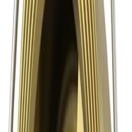
Kundservice
Hur kan vi hjälpa dig?
Vanliga frågor
Hitta snabba svar på vanliga frågor
Retur & Reklamation
Information om returer och byten
Köpvillkor
Läs våra allmänna villkor
Orderstatus
Följ din order via portalen
Svarstid
Inom 1-2 arbetsdagar