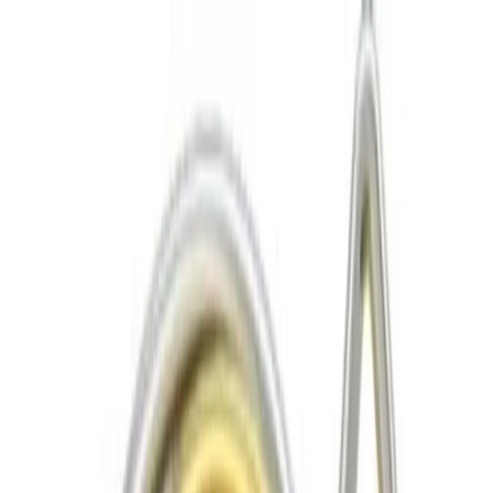
Lager i Sundbyberg
Sök
4.8