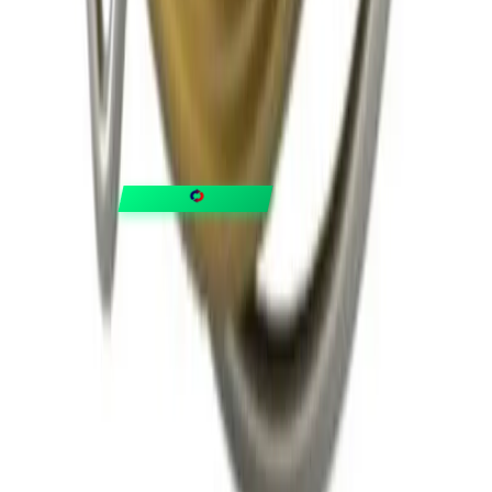
FIXAR
hubben
Guider & tips
OUTLET
Klubben
Vanliga frågor
Medlemserbjudanden
Få svar på allt
Trygga betalningar
Snabb leverans med
Trustpilot