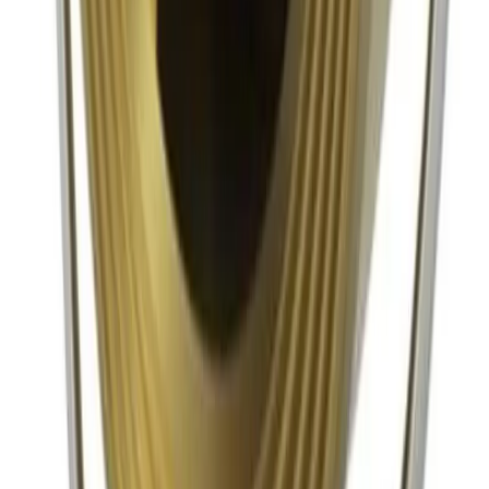
Alla kategorier
Alla varumärken
Nyinkommet
Fyndhörnan
Vår Butik
Kundservice
Vanliga frågor
Kontakta oss
Retur & Reklamation
Leveransinformation
Kunskapsdatabas
Information
Allmänna villkor
Integritetspolicy