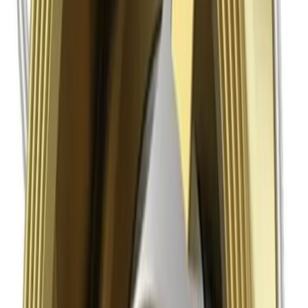
AWS AL2075 Discobackventil
80 PN16 Mässing Metalltätad
- RSK 947357
Art.nr
:
GSN2403424
Lev.art.nr
:
947357
Kan skickas från
139
kr
Pick-up i butiken möjligt
821 kr
inkl. moms
Spara
67
%
Tidigare pris var
2 500 kr
I lager (3 st)
Levereras inom
1-4 arbetsdagar