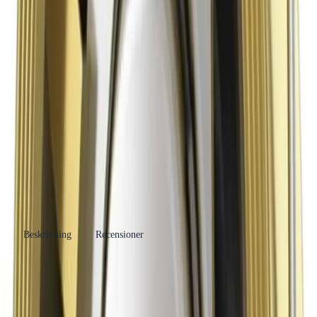
Produktinformation
Varumärke
AWS Apparatenbau
Se fler produkter
Övriga rördelar och kopplingar
Se fler
Kategori
produkter
Leverantörsartikelnummer
947357
Beskrivning
Recensioner
Produkthöjdpunkter