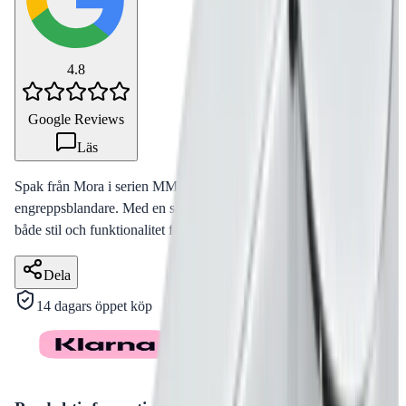
4.8
Google Reviews
Läs
Spak från Mora i serien MMIX Care, avsedd för
engreppsblandare. Med en spaklängd på 150 mm erbjuder den
både stil och funktionalitet för badrum och kök.
Dela
14 dagars öppet köp