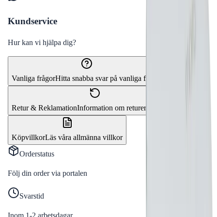
Kundservice
Hur kan vi hjälpa dig?
Vanliga frågor
Hitta snabba svar på vanliga frågor
Retur & Reklamation
Information om returer och byten
Köpvillkor
Läs våra allmänna villkor
Orderstatus
Följ din order via portalen
Svarstid
Inom 1-2 arbetsdagar