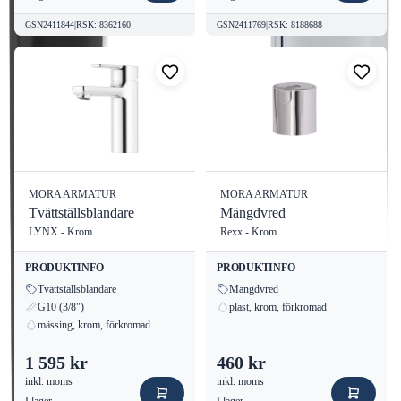
GSN2411844
|
RSK
:
8362160
GSN2411769
|
RSK
:
8188688
MORA ARMATUR
MORA ARMATUR
Tvättställsblandare
Mängdvred
LYNX - Krom
Rexx - Krom
PRODUKTINFO
PRODUKTINFO
Tvättställsblandare
Mängdvred
G10 (3/8")
plast, krom, förkromad
mässing, krom, förkromad
1 595 kr
460 kr
inkl. moms
inkl. moms