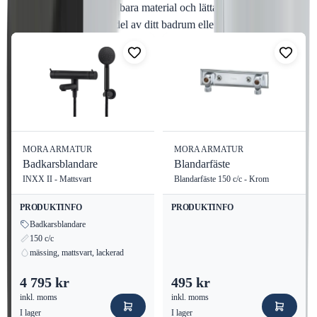
sin moderna design, hållbara material och lättanvända funktioner,
Visa alla
blir detta en oumbärlig del av ditt badrum eller kök.
MORA ARMATUR
MORA ARMATUR
Badkarsblandare
Blandarfäste
INXX II - Mattsvart
Blandarfäste 150 c/c - Krom
PRODUKTINFO
PRODUKTINFO
Badkarsblandare
150 c/c
mässing, mattsvart, lackerad
4 795 kr
495 kr
inkl. moms
inkl. moms
I lager
I lager