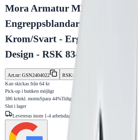
Mora Armatur MMIX Care
Engreppsblandare 150mm
Krom/Svart - Ergonomisk
Design - RSK 8344874
Art.nr
:
GSN2404022
RSK
:
8344874
Kan skickas från
64
kr
Pick-up i butiken möjligt
386 kr
inkl. moms
Spara
44
%
Tidigare pris var
688 kr
Slut i lager
Levereras inom
1-4 arbetsdagar