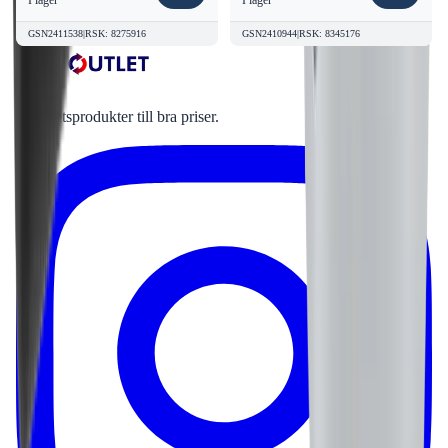
I lager
I lager
GSN2411538
|
RSK
:
8275916
GSN2410944
|
RSK
:
8345176
Kvalitetsprodukter till bra priser.