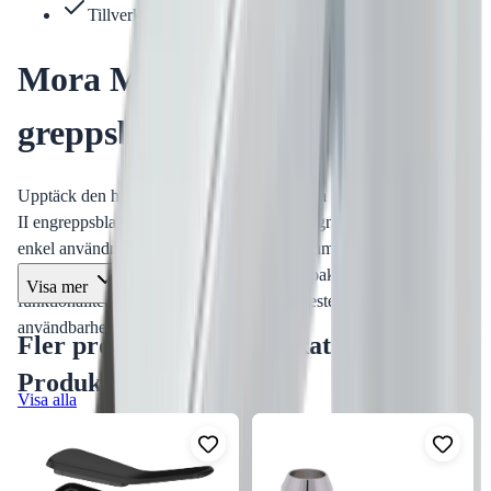
Tillverkad av FM Mattsson AB
Mora MMIX Care Spak - 1-
greppsblandare
Upptäck den högkvalitativa spaken för Mora MMIX och MMIX
II engreppsblandare. Denna produkt är designad för att säkerställa
enkel användning och pålitlighet i ditt badrum eller kök. Med en
spaklängd av 150 mm kombinerar denna spak stil och
Visa mer
funktionalitet för en perfekt balans mellan estetik och
användbarhet.
Fler produkter i samma kategori
Produktinformation
Visa alla
Tillverkare:
FM Mattsson AB
Produktgrupp:
1-greppsblandare
Modell:
Mora MMIX Care