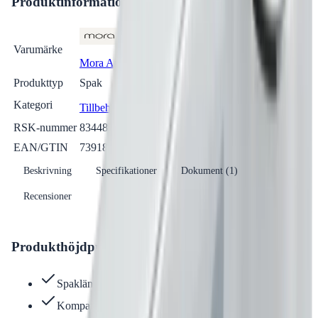
Produktinformation
Varumärke
Mora Armatur
Se fler produkter
Produkttyp
Spak
Kategori
Tillbehör Blandare
Se fler produkter
RSK-nummer
8344874
EAN/GTIN
7391887229978
Beskrivning
Specifikationer
Dokument (
1
)
Recensioner
Produkthöjdpunkter
Spaklängd: 150 mm
Kompatibel med Mora MMIX och MMIX II