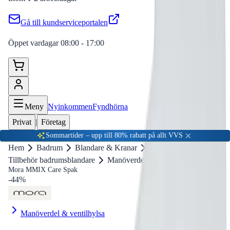
Gå till kundserviceportalen
Öppet vardagar 08:00 - 17:00
Meny
Nyinkommen
Fyndhörna
Privat
|
Företag
Sommartider – upp till 80% rabatt på allt VVS
Hem
Badrum
Blandare & Kranar
Tillbehör badrumsblandare
Manöverdel & ventilhylsa
Mora MMIX Care Spak
-
44
%
Manöverdel & ventilhylsa