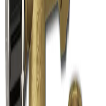
Produkthöjdpunkter
Material: Mässing
Dimension: 22 mm
Effektiv temperaturreglering
Säker kontroll av varmvatten
Anpassad för hem och kommersiella anläggningar
LK 550 Mässing Blandningsventil - Exakt Temperaturkontroll för
Säker Varmvattenberedning
Effektiv och Pålitlig
Varmvattenreglering med LK
550 Blandningsventil
Visa mer