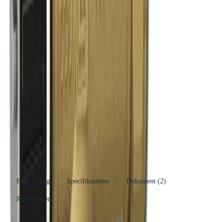
Produktinformation
Varumärke
LK
Se fler produkter
Produkttyp
Blandningsventil
Kategori
Blandningsventiler (VV)
Se fler produkter
Tillverkare
LK Systems AB
RSK-nummer
4920708
EAN/GTIN
7331590010401
Beskrivning
Specifikationer
Dokument (
2
)
Recensioner