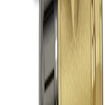
Blandningsventil - Mässing för
Varmvattenberedning | Ventiler
Blandningsventil | RSK 4920708
Hitta svar på de vanligaste frågorna om denna produkt
Om produkten
Vilken dimension har LK 550 Blandningsventil?
LK 550 Blandningsventil har en dimension på 22 mm. Den är
tillverkad i AZH-mässing och är klassad för PN10 tryck, vilket
gör den lämplig för både hem och kommersiella
varmvattenberedningsanläggningar.
Om produkten
Vilket material är LK 550 Blandningsventil
tillverkad av?
LK 550 Blandningsventil är tillverkad av AZH-mässing, vilket
ger överlägsen hållbarhet och lång livslängd. Materialet
säkerställer robust konstruktion för effektiv temperaturreglering av