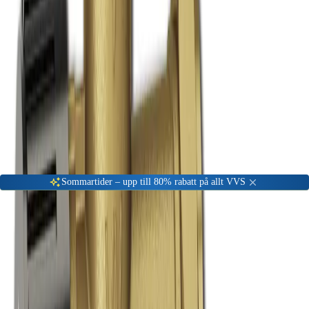
Gå till kundserviceportalen
Öppet vardagar 08:00 - 17:00
Meny
Nyinkommen
Fyndhörna
Privat
|
Företag
Sommartider – upp till 80% rabatt på allt VVS
Hem
VVS Material
Ventiler (Avstängning, styrning, reglering)
Styrning och reglering
Blandningsventiler (VV)
LK Blandningsventil 22 mm
-
50
%
Blandningsventiler (VV)