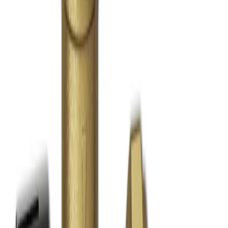
Kundservice
Hur kan vi hjälpa dig?
Vanliga frågor
Hitta snabba svar på vanliga frågor
Retur & Reklamation
Information om returer och byten
Köpvillkor
Läs våra allmänna villkor
Orderstatus
Följ din order via portalen
Svarstid
Inom 1-2 arbetsdagar