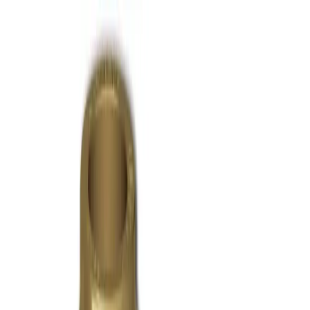
Lager i Sundbyberg
Sök
4.8