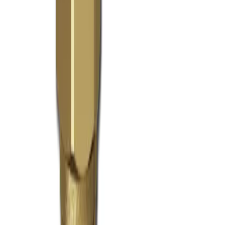
Grymma priser och fantastisk kvalitet!
”
för en månad sedan
N
Niklas
“
Handlade mitt lås på webben sent måndag kväll. Kunde boka in
hämtning dagen efter. Billigast på webben!
”
för 2 månader sedan
Se alla recensioner
Google Maps
Lämna en recension
Recensioner hämtas direkt från Google