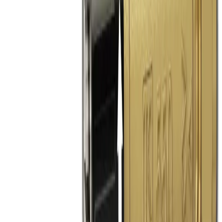
varmvatten i både hem och kommersiella anläggningar.
Om produkten
Vad väger LK 550 Blandningsventil och vilka är
förpackningsmåtten?
LK 550 Blandningsventil väger 0,45 kg och levereras i en
förpackning med måtten 11×8,5×4 cm. Ventilen har en termisk
insats som reglerar kallvattentillförseln för att uppnå önskad
temperatur vid varmvattenberedning.
Kvalitetsprodukter till bra priser.