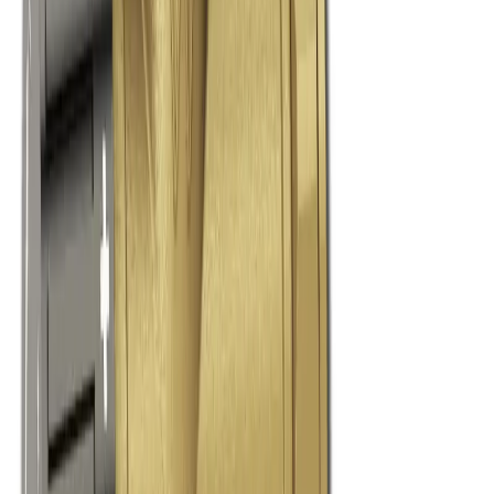
LK LK 550 Blandningsventil -
Mässing för
Varmvattenberedning |
Ventiler Blandningsventil |
RSK 4920708
Art.nr
:
GSN2404184
RSK
:
4920708
Kan skickas från
64
kr
Pick-up i butiken möjligt
439 kr
inkl. moms
Spara
50
%
Tidigare pris var
870 kr
Slut i lager
Levereras inom
1-4 arbetsdagar