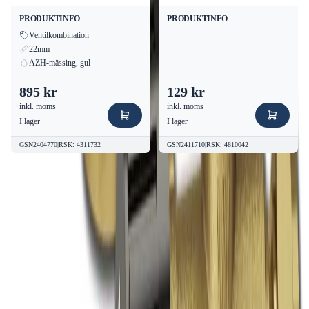
PRODUKTINFO
PRODUKTINFO
Ventilkombination
22mm
AZH-mässing, gul
895 kr
129 kr
inkl. moms
inkl. moms
I lager
I lager
GSN2404770
|
RSK
:
4311732
GSN2411710
|
RSK
:
4810042
Vanliga frågor om
LK LK 550
Blandningsventil - Mässing för
Varmvattenberedning | Ventiler
Blandningsventil | RSK 4920708
Vanliga frågor
om LK LK 550