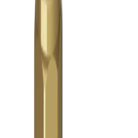
4.8
Google Reviews
P
Pawel G.
“
Har handlat flera saker vid olika tillfällen. Alltid lika nöjd.