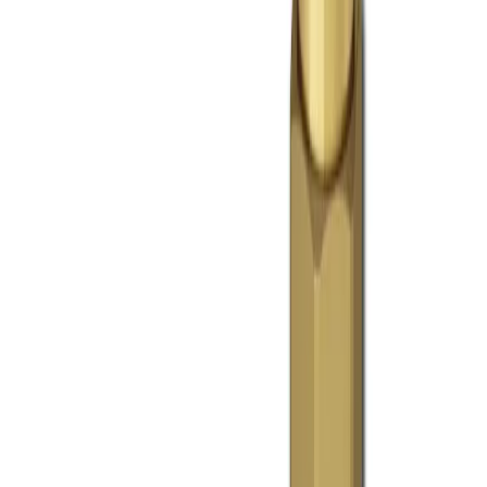
Vanliga frågor
Kontakta oss
Retur & Reklamation
Leveransinformation
Kunskapsdatabas
Information
Allmänna villkor
Integritetspolicy
Cookiepolicy
Bli proffs