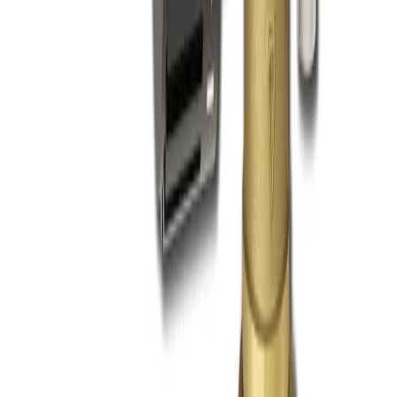
Handla
Alla kategorier
Alla varumärken
Nyinkommet
Fyndhörnan
Vår Butik
Kundservice