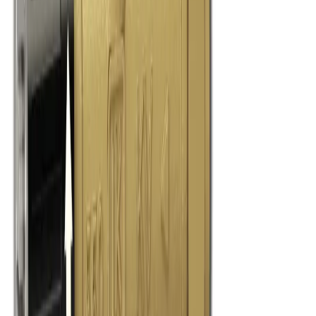
4.8
Google Reviews
Läs
LK 550 Blandningsventil i mässing för effektiv
temperaturreglering av varmvatten. Designad för både hem och
kommersiella anläggningar, säkerställer den exakt kontroll av
kallvatten-tillförseln.
Dela
14 dagars öppet köp