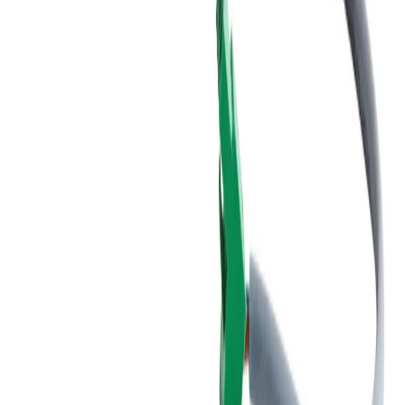
Handla
Alla kategorier
Alla varumärken
Nyinkommet
Fyndhörnan
Vår Butik
Kundservice
Vanliga frågor
Kontakta oss
Retur & Reklamation
Leveransinformation
Kunskapsdatabas