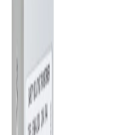
Frico ST23024 Transformator
24V - För
Ventil/Spjällmotorer - RSK
6704551
Art.nr
:
GSN2404384
RSK
:
6704551
Kan skickas från
64
kr
Pick-up i butiken möjligt
386 kr
inkl. moms
Spara
49
%
Tidigare pris var
750 kr
Slut i lager
Levereras inom
1-4 arbetsdagar