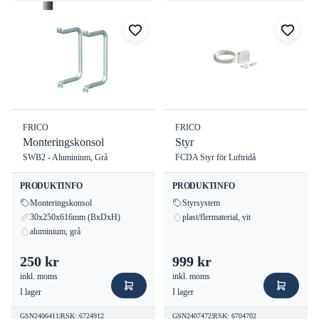
FRICO
FRICO
Monteringskonsol
Styr
SWB2 - Aluminium, Grå
FCDA Styr för Luftridå
PRODUKTINFO
PRODUKTINFO
Monteringskonsol
Styrsystem
30x250x616mm (BxDxH)
plast/flermaterial, vit
aluminium, grå
250 kr
999 kr
inkl. moms
inkl. moms
I lager
I lager
GSN2406411
|
RSK
:
6724912
GSN2407472
|
RSK
:
6704702