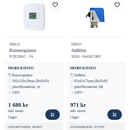
CE-märkt för säker användning.
Kompakt storlek för enkel installation.
ST23024 Transformator är det självklara valet för alla som söker
en högpresterande och säker lösning för sina ventilations- och
regleringssystem. Förbättra din installations prestanda med Frico's
kvalitetsprodukter. Kontakta oss för mer information och
FRICO
FRICO
beställning.
Rumsregulator
Ställdon
FCR230AC - Vit
SD20 - On/Off 230V
PRODUKTINFO
PRODUKTINFO
Rumsregulator
Ställdon
102x120x29mm (BxHxD)
65x65x75mm (BxDxH)
plast/flermaterial, vit
plast/flermaterial, blå
230V
230V~
1 680 kr
971 kr
inkl. moms
inkl. moms
I lager
I lager
GSN2409716
|
RSK
:
6676017
GSN2405682
|
RSK
:
6727037