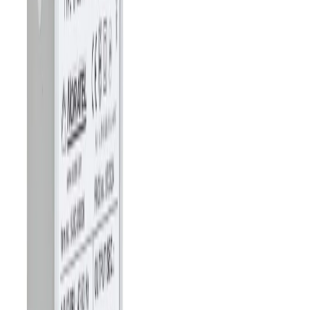
4.8
Google Reviews
Läs
ST23024 Transformator från Frico konverterar 230V till 24V och
är avsedd för spjäll- och ventilmotorer. Tillverkad av
polyuretan/plast med grå RAL 7035 färg.
Dela
14 dagars öppet köp
Produktinformation