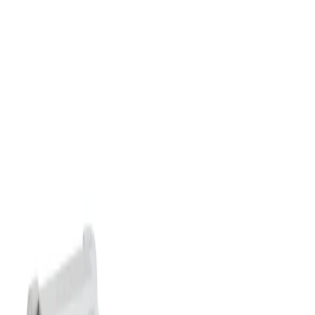
Grymma priser och fantastisk kvalitet!
”
för en månad sedan
N
Niklas
“
Handlade mitt lås på webben sent måndag kväll. Kunde boka in
hämtning dagen efter. Billigast på webben!
”
för 2 månader sedan
Se alla recensioner
Google Maps
Lämna en recension
Recensioner hämtas direkt från Google