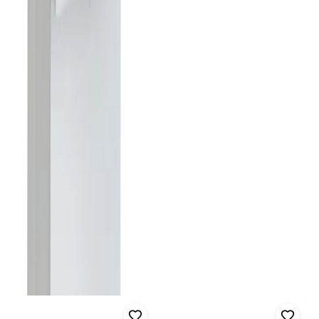
Färg: Grå RAL 7035
Kompakt design med måtten 73x124x61 mm
ST23024 Transformator
230/24V
Upptäck ST23024 Transformator, en högkvalitativ transformator
designad för att omvandla 230V till 24V, vilket gör den idealisk
för användning med 24V spjäll- och ventilmotorer. Tillverkad av
Frico AB, en ledande aktör inom vatten- och värmelösningar,
Visa mer
erbjuder denna transformator pålitlig och effektiv funktionalitet.
Fler produkter i samma kategori
Produktinformation
Visa alla
Modell:
ST23024
Spänning:
230V till 24V