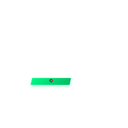
FIXAR
hubben
Guider & tips
OUTLET
Klubben
Vanliga frågor
Medlemserbjudanden
Få svar på allt
Trygga betalningar