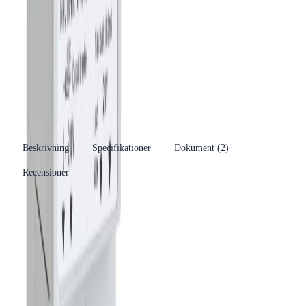
Varumärke
Frico
Se fler produkter
Produkttyp
Transformator
Kategori
Övrig Kyla och tillbehör
Se fler produkter
RSK-nummer
6704551
EAN/GTIN
7393410008913
Beskrivning
Specifikationer
Dokument (
2
)
Recensioner
Produkthöjdpunkter
Omvandlar 230V till 24V
Lämplig för spjäll- och ventilmotorer
Tillverkad av polyuretan/plast