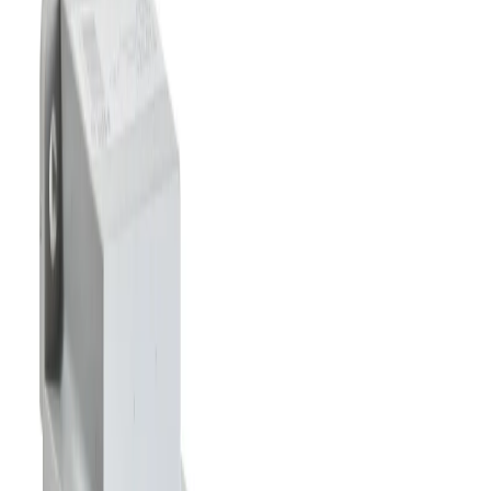
Kundservice
Hur kan vi hjälpa dig?
Vanliga frågor
Hitta snabba svar på vanliga frågor
Retur & Reklamation
Information om returer och byten
Köpvillkor
Läs våra allmänna villkor
Orderstatus
Följ din order via portalen
Svarstid
Inom 1-2 arbetsdagar