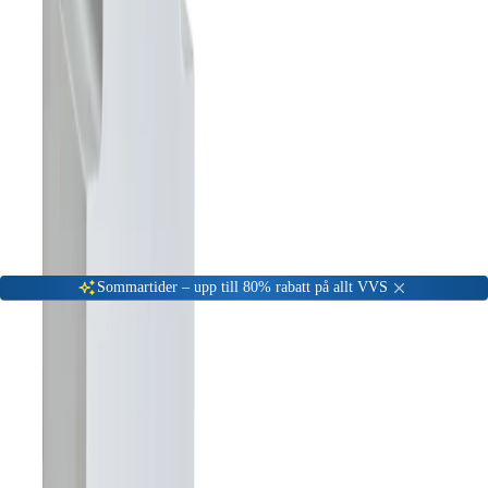
Gå till kundserviceportalen
Öppet vardagar 08:00 - 17:00
Meny
Nyinkommen
Fyndhörna
Privat
|
Företag
Sommartider – upp till 80% rabatt på allt VVS
Hem
Värme & Kyla
Kyla
Övrig Kyla och tillbehör
Frico Transformator 24V
-
49
%
Övrig Kyla och tillbehör