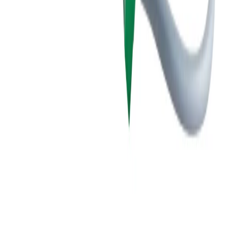
Information
Allmänna villkor
Integritetspolicy
Cookiepolicy
Bli proffs