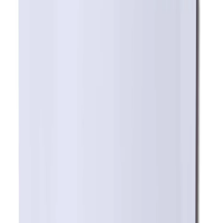
Grymma priser och fantastisk kvalitet!
”
för en månad sedan
N
Niklas
“
Handlade mitt lås på webben sent måndag kväll. Kunde boka in
hämtning dagen efter. Billigast på webben!
”
för 2 månader sedan
Se alla recensioner
Google Maps
Lämna en recension
Recensioner hämtas direkt från Google