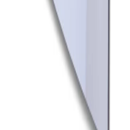
Retur & Reklamation
Leveransinformation
Kunskapsdatabas
Information
Allmänna villkor
Integritetspolicy
Cookiepolicy
Bli proffs