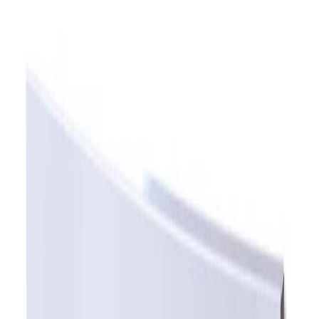
4.8
Google Reviews
P
Pawel G.
“
Har handlat flera saker vid olika tillfällen. Alltid lika nöjd.