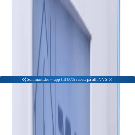
Gå till kundserviceportalen
Öppet vardagar 08:00 - 17:00
Meny
Nyinkommen
Fyndhörna
Privat
|
Företag
Sommartider – upp till 80% rabatt på allt VVS
Hem
Värme & Kyla
Uppvärmning
Reservdelar till golvvärme
Rums- och utegivare
LK Rumstermostat W ICS.2 Vit
-
34
%
Rums- och utegivare