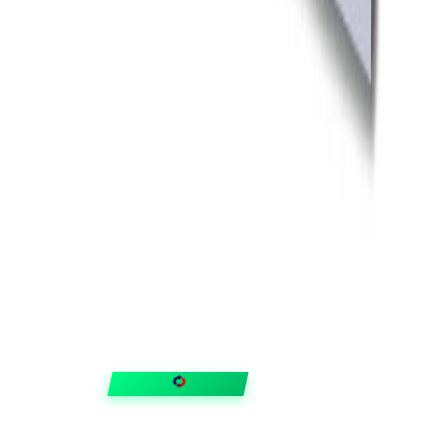
FIXAR
hubben
Guider & tips
OUTLET
Klubben
Vanliga frågor
Medlemserbjudanden
Få svar på allt