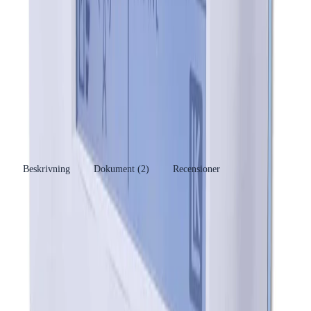
Varumärke
LK
Se fler produkter
Produkttyp
Rumstermostat
Kategori
Rums- och utegivare
Se fler produkter
Tillverkare
LK Systems AB
RSK-nummer
2434621
EAN/GTIN
7331590038238
Beskrivning
Dokument (
2
)
Recensioner
Produkthöjdpunkter
Bakgrundsbelyst display för enkel avläsning
Självmoduleringsteknik för energieffektivitet
Funktioner som nattsänkning och braskaminsfunktion