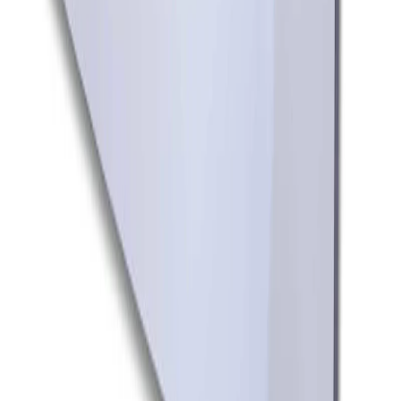
Handla
Alla kategorier
Alla varumärken
Nyinkommet
Fyndhörnan
Vår Butik
Kundservice
Vanliga frågor
Kontakta oss