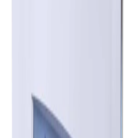
Kundservice
Hur kan vi hjälpa dig?
Vanliga frågor
Hitta snabba svar på vanliga frågor
Retur & Reklamation
Information om returer och byten
Köpvillkor
Läs våra allmänna villkor
Orderstatus
Följ din order via portalen
Svarstid
Inom 1-2 arbetsdagar