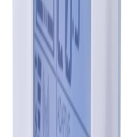
4.8
Google Reviews
Läs
Rumstermostat W ICS.2 från LK Systems AB med
bakgrundsbelyst display för enkel temperaturavläsning. Utrustad
med självmoduleringsteknik för energieffektivitet och funktioner
som nattsänkning.
Dela
14 dagars öppet köp
Produktinformation