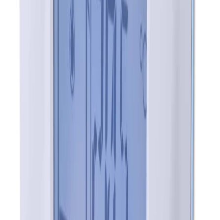
LK Rumstermostat W ICS.2
Vit - Trådförbunden - RSK
2434621
Art.nr
:
GSN2404643
RSK
:
2434621
Kan skickas från
64
kr
Pick-up i butiken möjligt
659 kr
inkl. moms
Spara
34
%
Tidigare pris var
1 000 kr
Slut i lager
Levereras inom
1-4 arbetsdagar