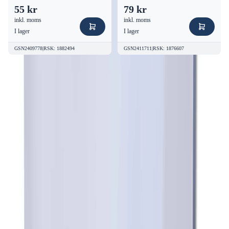
55 kr
79 kr
inkl. moms
inkl. moms
I lager
I lager
GSN2409778
|
RSK
:
1882494
GSN2411711
|
RSK
:
1876607
Kvalitetsprodukter till bra priser.