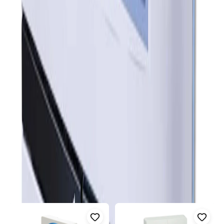
Trådförbunden installation
Kompatibel med ICS.2-serien
Rumstermostat W ICS.2 Vit -
LK Systems AB
Upptäck LK Systems AB:s högkvalitativa rumstermostat W
ICS.2 i vit, högblank design. Denna innovativa termostat är
konstruerad för att säkerställa optimal temperaturreglering i ditt
hem eller kontor, och erbjuder både trådförbundet (W) och
Visa mer
trådlöst (RF) utförande.
Fler produkter i samma kategori
Produktinformation
Visa alla
Modellnummer:
2434621
Produktkategori:
Rums-/Utegivare