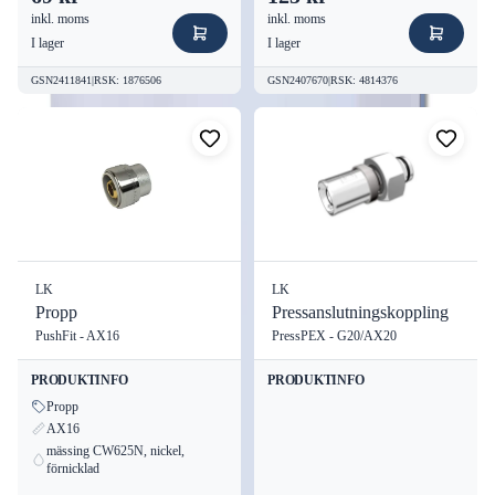
Serie:
ICS
inkl. moms
inkl. moms
Enhetstyp:
Rumstermostat
I lager
I lager
Godkännanden:
Ej angivna
GSN2411841
|
RSK
:
1876506
GSN2407670
|
RSK
:
4814376
Verktygsfri installation:
Ja
Välj LK Systems AB:s Rumstermostat W ICS.2 för en effektiv
och pålitlig lösning för ditt värmesystem, och upplev skillnaden
med avancerad teknologi och användarvänlig design.
LK
LK
Propp
Pressanslutningskoppling
PushFit - AX16
PressPEX - G20/AX20
PRODUKTINFO
PRODUKTINFO
Propp
AX16
mässing CW625N, nickel,
förnicklad