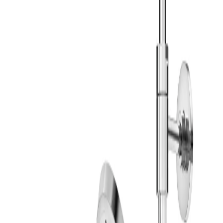
Gustavsberg Atlantic
Takdusch 160 cc
625x280x1165 mm Krom
Termostat - RSK 8283046
Art.nr
:
GSN2404894
RSK
:
8283046
Kan skickas från
89
kr
Pick-up i butiken möjligt
3 725 kr
inkl. moms
Spara
35
%
Tidigare pris var
5 750 kr
Slut i lager
Levereras inom
1-4 arbetsdagar