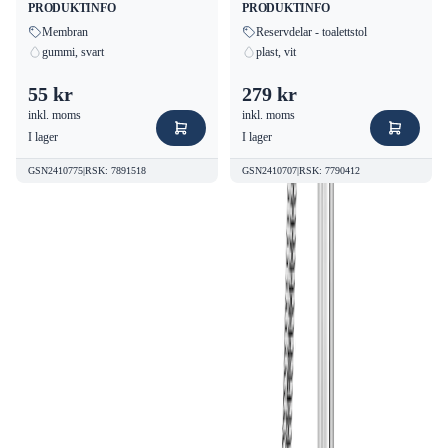
PRODUKTINFO
PRODUKTINFO
Membran
Reservdelar - toalettstol
gummi, svart
plast, vit
55 kr
279 kr
inkl. moms
inkl. moms
I lager
I lager
GSN2410775
|
RSK
:
7891518
GSN2410707
|
RSK
:
7790412
Kvalitetsprodukter till bra priser.