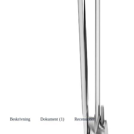
Produktinformation
CC-mått
160
mm
Vilken storlek har jag?
Varumärke
Gustavsberg
Se fler produkter
Produkttyp
Takdusch
Kategori
Takduschset
Se fler produkter
Tillverkare
Villeroy & Boch Gustavsberg AB
RSK-nummer
8283046
EAN/GTIN
7393792233316
Beskrivning
Dokument (
1
)
Recensioner