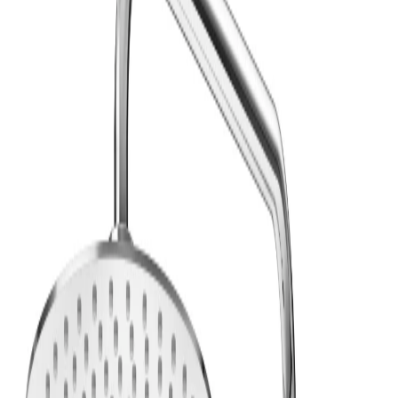
4.8
Google Reviews
P
Pawel G.
“
Har handlat flera saker vid olika tillfällen. Alltid lika nöjd.