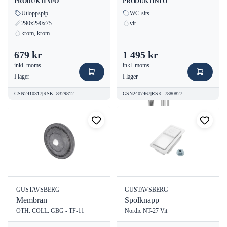
PRODUKTINFO
PRODUKTINFO
Utloppspip
WC-sits
290x290x75
vit
krom, krom
679 kr
1 495 kr
inkl. moms
inkl. moms
I lager
I lager
GSN2410317
|
RSK
:
8329812
GSN2407467
|
RSK
:
7880827
GUSTAVSBERG
GUSTAVSBERG
Membran
Spolknapp
OTH. COLL. GBG - TF-11
Nordic NT-27 Vit