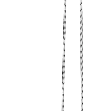
Handla
Alla kategorier
Alla varumärken
Nyinkommet
Fyndhörnan
Vår Butik
Kundservice