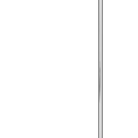
Kundservice
Hur kan vi hjälpa dig?
Vanliga frågor
Hitta snabba svar på vanliga frågor
Retur & Reklamation
Information om returer och byten
Köpvillkor
Läs våra allmänna villkor
Orderstatus
Följ din order via portalen
Svarstid
Inom 1-2 arbetsdagar