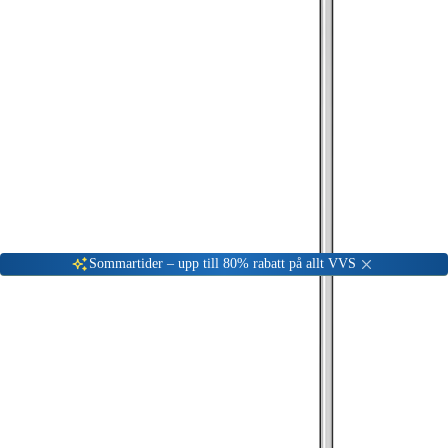
Gå till kundserviceportalen
Öppet vardagar 08:00 - 17:00
Meny
Nyinkommen
Fyndhörna
Privat
|
Företag
Sommartider – upp till 80% rabatt på allt VVS
Hem
Badrum
Blandare & Kranar
Duschanordningar & Takduschsets
Takduschset
Gustavsberg Takduschset Atlantic
-
35
%
160
cc
Takduschset
160
cc