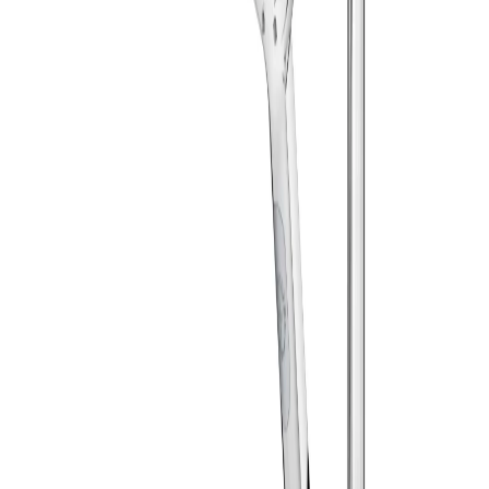
Viktig information
Komplett takduschset inkl. termostat blandare
Dela
14 dagars öppet köp