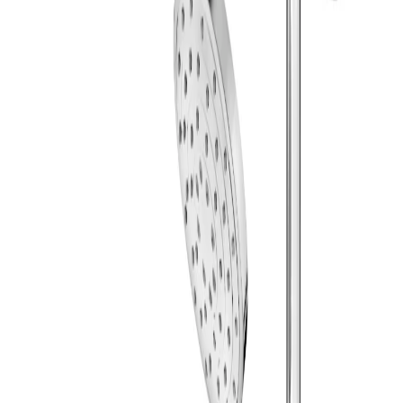
4.8
Google Reviews
Läs
Takduschset från Gustavsberg i serien Atlantic med
termostatblandare. Utrustad med vatten- och energibesparande
funktioner samt justerbar höjd för smidig installation.