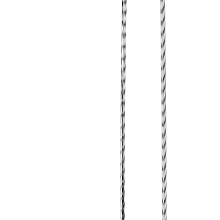
Vanliga frågor
Kontakta oss
Retur & Reklamation
Leveransinformation
Kunskapsdatabas
Information
Allmänna villkor
Integritetspolicy
Cookiepolicy
Bli proffs