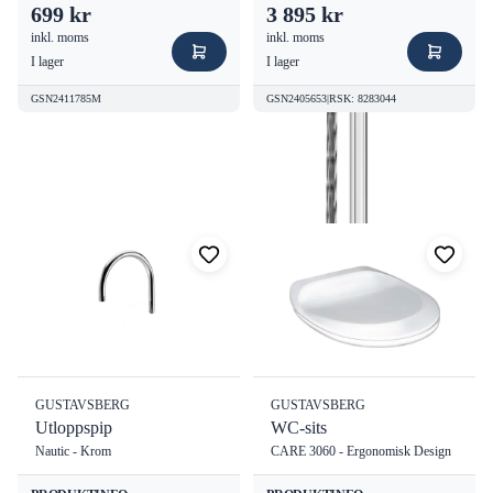
699 kr
3 895 kr
inkl. moms
inkl. moms
I lager
I lager
GSN2411785M
GSN2405653
|
RSK
:
8283044
Fler produkter från
Gustavsberg
Visa alla
GUSTAVSBERG
GUSTAVSBERG
Utloppspip
WC-sits
Nautic - Krom
CARE 3060 - Ergonomisk Design