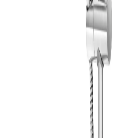
Produkthöjdpunkter
Termostatblandare för konstant temperatur
Vatten- och energibesparande flöde
Justerbar höjd för smidig installation
Förkromad yta av mässing
Enkel rengöring av duschmunstycken
VVSOutlet - Takdusch Gustavsberg
Atlantic 625x280x1165 mm - Krom
Termo
Gustavsberg Takdusch
Atlantic 625x280x1165 mm är idealisk
för professionella VVS-installationer. RSK:
8283046
. Elegant
kromad design med termostatfunktion.
Visa mer