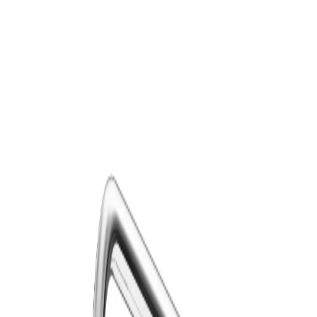
Lager i Sundbyberg
Sök
4.8