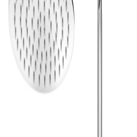
Grymma priser och fantastisk kvalitet!
”
för en månad sedan
N
Niklas
“
Handlade mitt lås på webben sent måndag kväll. Kunde boka in
hämtning dagen efter. Billigast på webben!
”
för 2 månader sedan
Se alla recensioner
Google Maps
Lämna en recension
Recensioner hämtas direkt från Google