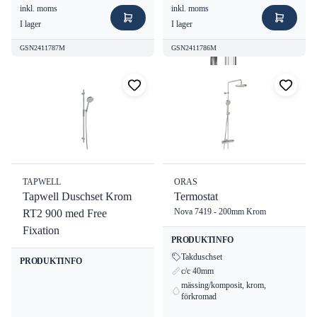
inkl. moms
inkl. moms
I lager
I lager
GSN2411787M
GSN2411786M
TAPWELL
ORAS
Tapwell Duschset Krom
Termostat
Nova 7419 - 200mm Krom
RT2 900 med Free
Fixation
PRODUKTINFO
Takduschset
PRODUKTINFO
c/c 40mm
mässing/komposit, krom,
förkromad