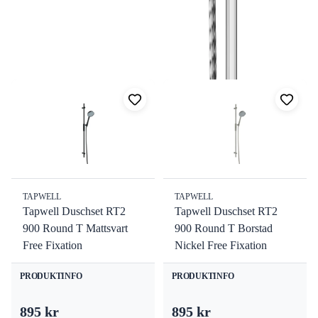
Tekniska data
Fler produkter i samma kategori
Märke:
Gustavsberg
RSK:
8283046
Visa alla
Dimensioner: 625x280x1165 mm
Vikt: 4.6 kg
Fördelar
✓ Professionell kvalitet för hållbarhet
✓ Enkel och snabb montering
✓ Lång livslängd med robust konstruktion
TAPWELL
TAPWELL
✓ Tillverkad i Sverige för högsta standard
Tapwell Duschset RT2
Tapwell Duschset RT2
✓ Perfekt dimension för optimal komfort
900 Round T Mattsvart
900 Round T Borstad
Free Fixation
Nickel Free Fixation
Beställ din Gustavsberg Takdusch Atlantic
idag från
VVSOutlet. RSK 8283046 finns för snabb leverans. Uppgradera
PRODUKTINFO
PRODUKTINFO
din duschupplevelse med kvalitet och stil.
895 kr
895 kr