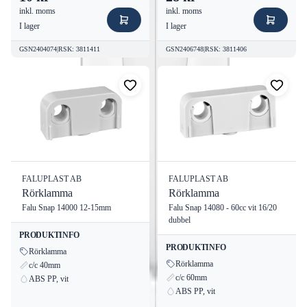
inkl. moms
inkl. moms
I lager
I lager
GSN2404074
|
RSK
:
3811411
GSN2406748
|
RSK
:
3811406
FALUPLAST AB
FALUPLAST AB
Rörklamma
Rörklamma
Falu Snap 14000 12-15mm
Falu Snap 14080 - 60cc vit 16/20
dubbel
PRODUKTINFO
PRODUKTINFO
Rörklamma
Rörklamma
c/c 40mm
c/c 60mm
ABS PP, vit
ABS PP, vit