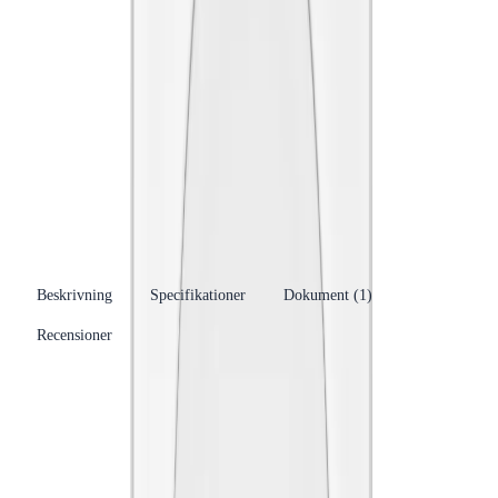
Produktinformation
Varumärke
Faluplast AB
Se fler produkter
Produkttyp
Vulkbricka
Kategori
Montage &amp; Material
Se fler produkter
RSK-nummer
3840384
EAN/GTIN
7392791514402
Beskrivning
Specifikationer
Dokument (
1
)
Recensioner
Produkthöjdpunkter
Kvadratisk och delbar design