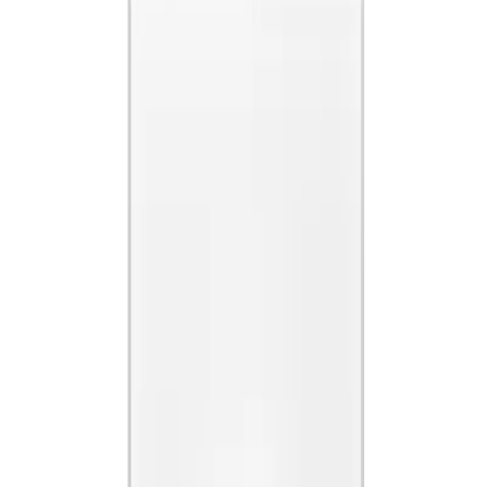
Faluplast AB Falu 51440 -
Delbar Vulkbricka Vit
38x38mm | Material
Rörgenomföringar | RSK
3840384
Art.nr
:
GSN2405221
RSK
:
3840384
Kan skickas från
64
kr
Pick-up i butiken möjligt
7 kr
inkl. moms
Spara
68
%
Tidigare pris var
20 kr
Slut i lager
Levereras inom
1-4 arbetsdagar