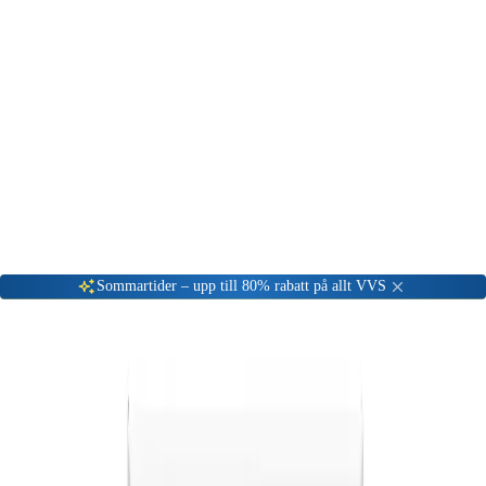
Gå till kundserviceportalen
Öppet vardagar 08:00 - 17:00
Meny
Nyinkommen
Fyndhörna
Privat
|
Företag
Sommartider – upp till 80% rabatt på allt VVS
Hem
VVS Material
Montage & Material
Faluplast VULKBRICKA FP 51440
-
68
%
Montage & Material