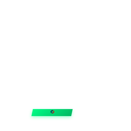
FIXAR
hubben
Guider & tips
OUTLET
Klubben
Vanliga frågor
Medlemserbjudanden
Få svar på allt