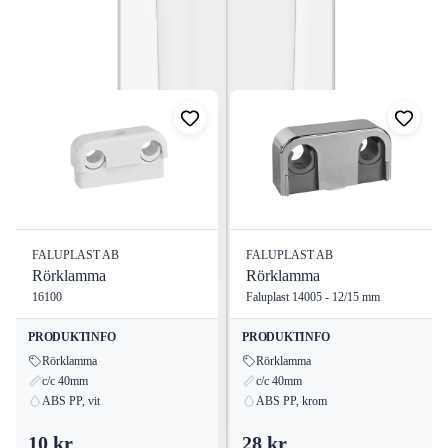
Fler produkter från
Faluplast AB
Visa alla
FALUPLAST AB
FALUPLAST AB
Rörklamma
Rörklamma
16100
Faluplast 14005 - 12/15 mm
PRODUKTINFO
PRODUKTINFO
Rörklamma
Rörklamma
c/c 40mm
c/c 40mm
ABS PP, vit
ABS PP, krom
10 kr
28 kr