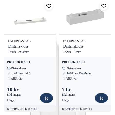
med nybyggnation eller renovering, är Faluplast 51440 en
produkt du kan lita på.
FALUPLAST AB
FALUPLAST AB
Distanskloss
Distanskloss
16610 - 5x90mm
16210 - 10mm
PRODUKTINFO
PRODUKTINFO
Distanskloss
Distanskloss
5x90mm (HxL)
H=10mm, B=60mm
ABS, vit
ABS, vit
10 kr
7 kr
inkl. moms
inkl. moms
I lager
I lager
GSN2411587
|
RSK
:
3811097
GSN2404076
|
RSK
:
3811080