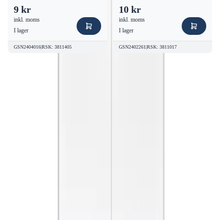
9 kr
10 kr
inkl. moms
inkl. moms
I lager
I lager
GSN2404016
|
RSK
:
3811405
GSN2402261
|
RSK
:
3811017
Kvalitetsprodukter till bra priser.