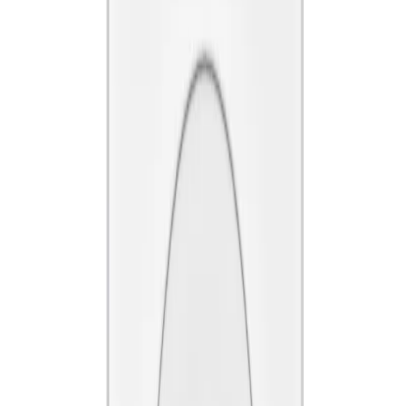
4.8
Google Reviews
Läs
Faluplast FP 51440 VULKBRICKA är en kvadratisk och delbar
lösning för tätning av rörgenomföringar. Den är godkänd som
VVS-tillbehör och passar rör med diameter 12-16 mm.
Dela
14 dagars öppet köp