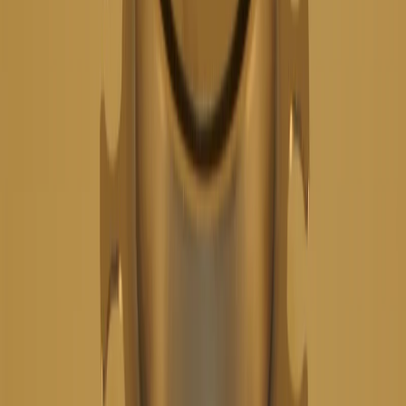
4.8
Google Reviews
Läs
Golvbrunn från FURO, modell 139, av syrafast rostfritt stål.
Designad för tyngre belastningar i industrimiljöer med
bottenutlopp och spaltlock.
Dela
14 dagars öppet köp
Produktinformation