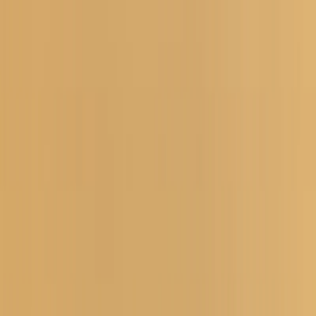
Lager i Sundbyberg
Sök
4.8