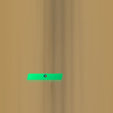
FIXAR
hubben
Guider & tips
OUTLET
Klubben
Vanliga frågor
Medlemserbjudanden
Få svar på allt
Trygga betalningar