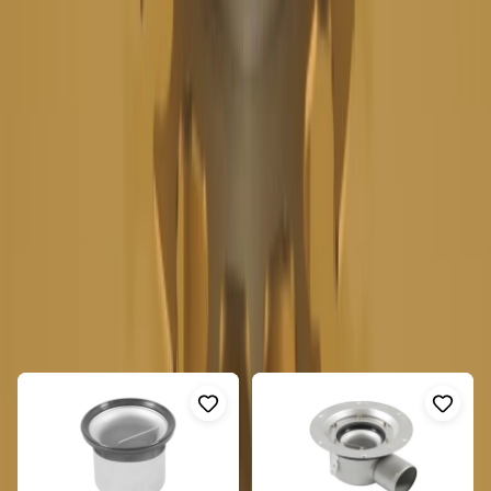
FURO 139 Golvbrunn för
Betonggolv
Upptäck FURO 139, en robust och pålitlig golvbrunn designad
för industrimiljöer som fabriker och verkstäder med tyngre
belastningar. Denna golvbrunn är tillverkad av syrafast rostfritt
stål, vilket gör den både hållbar och lätt att rengöra.
Visa mer
Produktegenskaper
Fler produkter i samma kategori
Material:
Syrafast rostfritt stål för maximal hållbarhet.
Visa alla
Dimensioner:
Bottenutlopp Ø75 mm, rund överdel med
spaltlock M125 och diameter Ø156 mm.
Kapacitet:
Klarar ett flöde på 1,7 l/s.
Design:
Golv utan tätskikt, perfekt för stålslipat
betonggolv.