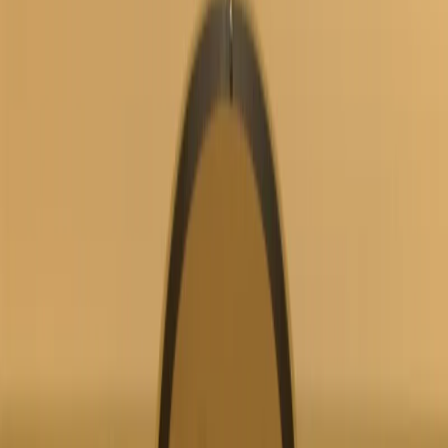
Kundservice
Hur kan vi hjälpa dig?
Vanliga frågor
Hitta snabba svar på vanliga frågor
Retur & Reklamation
Information om returer och byten
Köpvillkor
Läs våra allmänna villkor
Orderstatus
Följ din order via portalen
Svarstid
Inom 1-2 arbetsdagar