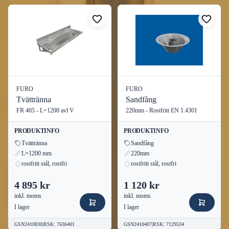
FURO
FURO
Tvättränna
Sandfång
FR 405 - L=1200 avl V
220mm - Rostfritt EN 1.4301
PRODUKTINFO
PRODUKTINFO
Tvättränna
Sandfång
L=1200 mm
220mm
rostfritt stål, rostfri
rostfritt stål, rostfri
4 895 kr
1 120 kr
inkl. moms
inkl. moms
I lager
I lager
GSN2410830
|
RSK
:
7636401
GSN2410407
|
RSK
:
7129534