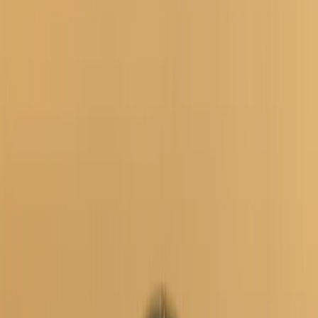
Grymma priser och fantastisk kvalitet!
”
för en månad sedan
N
Niklas
“
Handlade mitt lås på webben sent måndag kväll. Kunde boka in
hämtning dagen efter. Billigast på webben!
”
för 2 månader sedan
Se alla recensioner
Google Maps
Lämna en recension
Recensioner hämtas direkt från Google