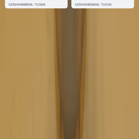
GSN2410406
|
RSK
:
7115034
GSN2410405
|
RSK
:
7121541
Kvalitetsprodukter till bra priser.