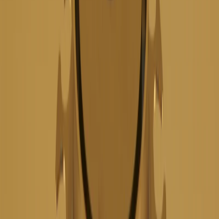
FURO Golvbrunn 139
Syrafast 75mm - För
Betonggolv - RSK 7123441
Art.nr
:
GSN2405299
RSK
:
7123441
Kan skickas från
89
kr
Pick-up i butiken möjligt
3 311 kr
inkl. moms
Spara
56
%
Tidigare pris var
7 499 kr
Slut i lager
Levereras inom
1-4 arbetsdagar