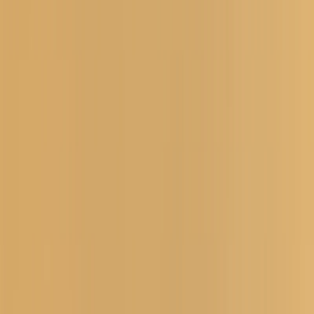
4.8
Google Reviews
P
Pawel G.
“
Har handlat flera saker vid olika tillfällen. Alltid lika nöjd.