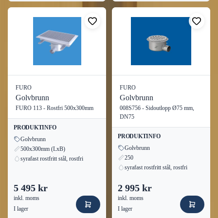
FURO
FURO
Golvbrunn
Golvbrunn
FURO 113 - Rostfri 500x300mm
008S756 - Sidoutlopp Ø75 mm,
DN75
PRODUKTINFO
PRODUKTINFO
Golvbrunn
Golvbrunn
500x300mm (LxB)
250
syrafast rostfritt stål, rostfri
syrafast rostfritt stål, rostfri
5 495 kr
2 995 kr
inkl. moms
inkl. moms
I lager
I lager