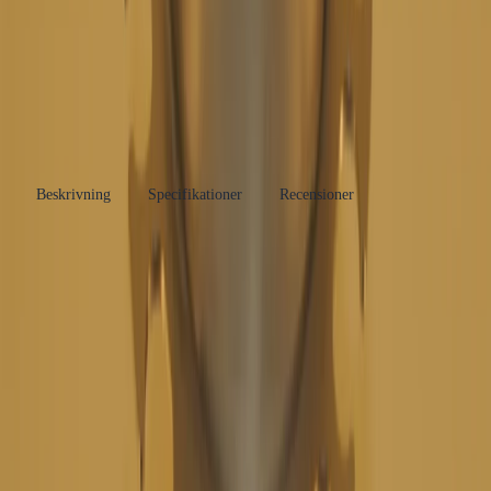
Varumärke
FURO
Se fler produkter
Produkttyp
Golvbrunn
Kategori
Golvbrunnar
Se fler produkter
RSK-nummer
7123441
Tillverkarens artikelnummer
139B758
Beskrivning
Specifikationer
Recensioner
Produkthöjdpunkter
Material: Syrafast rostfritt stål
Bottenutlopp Ø75 mm
Rund överdel med spaltlock M125 dim. Ø156 mm
Designad för tyngre belastningar
Inkluderar vattenlås och spaltlock