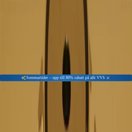
Gå till kundserviceportalen
Öppet vardagar 08:00 - 17:00
Meny
Nyinkommen
Fyndhörna
Privat
|
Företag
Sommartider – upp till 80% rabatt på allt VVS
Hem
Badrum
Golvbrunn & inomhusbrunnar
Golvbrunnar rostfritt
FURO Golvbrunn för Betonggolv
-
56
%
Golvbrunnar rostfritt