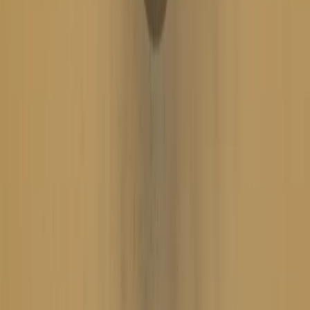
Information
Allmänna villkor
Integritetspolicy
Cookiepolicy
Bli proffs