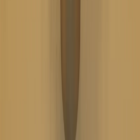
Handla
Alla kategorier
Alla varumärken
Nyinkommet
Fyndhörnan
Vår Butik
Kundservice
Vanliga frågor
Kontakta oss
Retur & Reklamation
Leveransinformation
Kunskapsdatabas