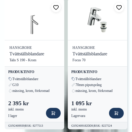
HANSGROHE
HANSGROHE
Tvättställsblandare
Tvättställsblandare
Talis S 190 - Krom
Focus 70
PRODUKTINFO
PRODUKTINFO
Tvättställsblandare
Tvättställsblandare
G10
70mm piputsprång
mässing, krom, förkromad
mässing, krom, förkromad
2 395 kr
1 095 kr
inkl. moms
inkl. moms
I lager
Lagervara
GSN2409939
|
RSK
:
8277513
GSN2409182DDS
|
RSK
:
8227524