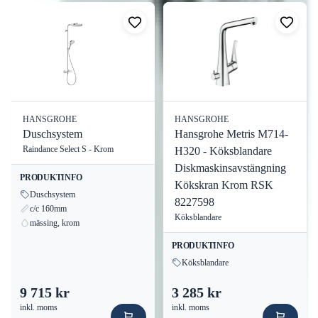
HANSGROHE
HANSGROHE
Duschsystem
Hansgrohe Metris M714-
Raindance Select S - Krom
H320 - Köksblandare
Diskmaskinsavstängning
PRODUKTINFO
Kökskran Krom RSK
Duschsystem
8227598
c/c 160mm
Köksblandare
mässing, krom
PRODUKTINFO
Köksblandare
9 715 kr
3 285 kr
inkl. moms
inkl. moms