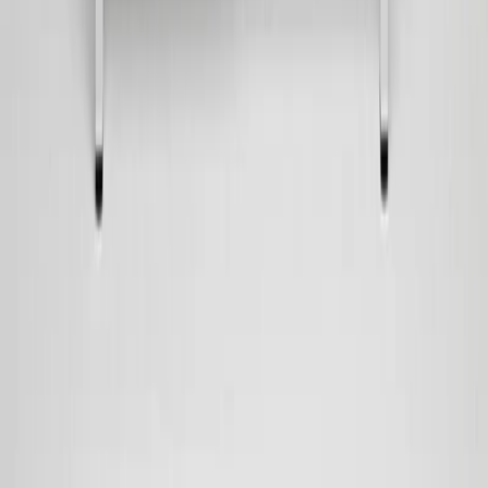
Integritetspolicy
Cookiepolicy
Bli proffs