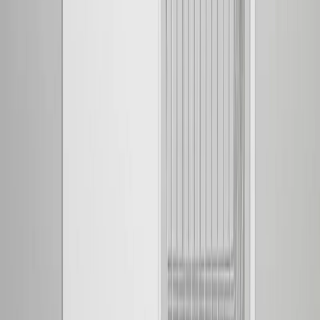
Contura CAB10 V Tvättbänk
1000x600x900mm - Rostfritt
Stål - RSK 8032405
Art.nr
:
GSN2405483
RSK
:
8032405
Kan skickas från
899
kr
Pick-up i butiken möjligt
6 068 kr
inkl. moms
Spara
39
%
Tidigare pris var
10 000 kr
Slut i lager
Levereras inom
1-4 arbetsdagar