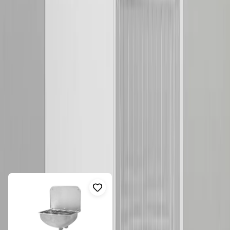
Contura CAB10 V Tvättbänk
Upptäck den funktionella och stiliga
Contura CAB10 V
tvättbänken
, designad för effektiv tvätt och förvaring i ditt hem.
Tillverkad av högkvalitativt stål och rostfri plåt, erbjuder denna
tvättbänk både hållbarhet och ett elegant utseende med en vit och
rostfri yta.
Visa mer
Produktinformation
Fler produkter i samma kategori
Modell:
CAB10 V
Tillverkare:
Contura Steel AB
Visa alla
Material:
Stål/rostfri plåt
Dimensioner:
1000 x 600 x 900 mm (BxDxH)
Färg:
Vit/Rostfri
Design:
Förvaringsskåp med tre lackerade trådkorgar
Funktion:
Tvättlåda vänster