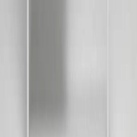
Handla
Alla kategorier
Alla varumärken
Nyinkommet
Fyndhörnan
Vår Butik
Kundservice
Vanliga frågor
Kontakta oss
Retur & Reklamation
Leveransinformation
Kunskapsdatabas
Information
Allmänna villkor