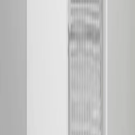
4.8
Google Reviews
Läs
Tvättbänk från Contura i serien CAB10 V, tillverkad av stål och
rostfri plåt. Utrustad med låsbart förvaringsskåp och tre lackerade
trådkorgar för effektiv förvaring.
Dela
14 dagars öppet köp
Produktinformation