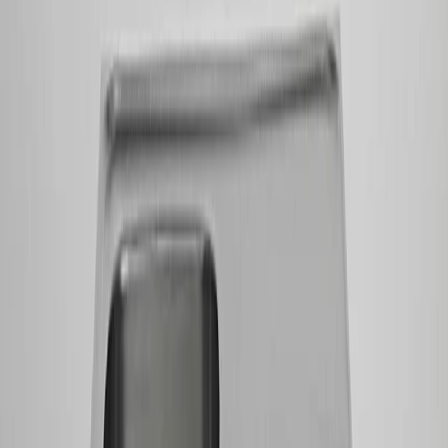
Grymma priser och fantastisk kvalitet!
”
för en månad sedan
N
Niklas
“
Handlade mitt lås på webben sent måndag kväll. Kunde boka in
hämtning dagen efter. Billigast på webben!
”
för 2 månader sedan
Se alla recensioner
Google Maps
Lämna en recension
Recensioner hämtas direkt från Google