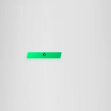
FIXAR
hubben
Guider & tips
OUTLET
Klubben
Vanliga frågor
Medlemserbjudanden
Få svar på allt
Trygga betalningar
Snabb leverans med