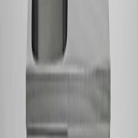
Kundservice
Hur kan vi hjälpa dig?
Vanliga frågor
Hitta snabba svar på vanliga frågor
Retur & Reklamation
Information om returer och byten
Köpvillkor
Läs våra allmänna villkor
Orderstatus
Följ din order via portalen
Svarstid
Inom 1-2 arbetsdagar