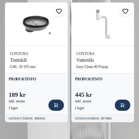
CONTURA
CONTURA
Trattskål
Vattenlås
G40 - Ø 105 mm
Easy Clean 40 Popup
PRODUKTINFO
PRODUKTINFO
189 kr
445 kr
inkl. moms
inkl. moms
I lager
I lager
GSN2411755
|
RSK
:
8083925
GSN2411619
|
RSK
:
8074885