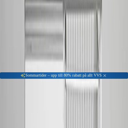
Gå till kundserviceportalen
Öppet vardagar 08:00 - 17:00
Meny
Nyinkommen
Fyndhörna
Privat
|
Företag
Sommartider – upp till 80% rabatt på allt VVS
Hem
Kök & Tvättstuga
Tvättstugeinredning
Tvättho och Tvättlåda
Contura Tvättbänk CAB10 V
-
39
%
Tvättho och Tvättlåda