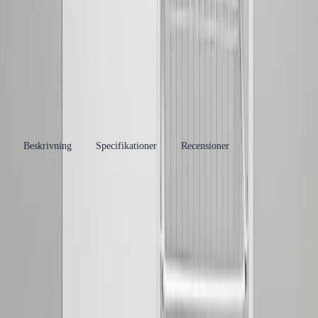
Varumärke
Contura
Se fler produkter
Produkttyp
Allbänk
Kategori
Tvättho och Tvättlåda
Se fler produkter
Tillverkare
Contura Steel AB
RSK-nummer
8032405
EAN/GTIN
7350105392351
Beskrivning
Specifikationer
Recensioner
Produkthöjdpunkter
Material: Stål och rostfri plåt
Låsbart, barnsäkert förvaringsskåp
Tre lackerade trådkorgar
Dimensioner: 1000x600x900 mm (BxDxH)