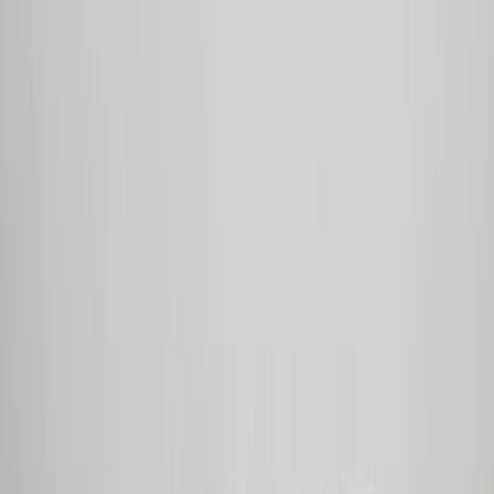
4.8
Google Reviews
P
Pawel G.
“
Har handlat flera saker vid olika tillfällen. Alltid lika nöjd.