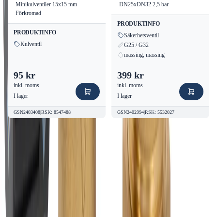
Minikulventiler 15x15 mm
DN25xDN32 2,5 bar
Förkromad
PRODUKTINFO
PRODUKTINFO
Säkerhetsventil
Kulventil
G25 / G32
mässing, mässing
95 kr
399 kr
inkl. moms
inkl. moms
I lager
I lager
GSN2403408
|
RSK
:
8547488
GSN2402994
|
RSK
:
5532027
Kvalitetsprodukter till bra priser.