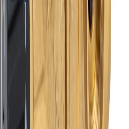
Recensioner
Produkthöjdpunkter
Material: Avzinkningsbeständig mässing
Dimension: DN20
Max tryck: 10 bar
CE-märkt
Inkluderar ventilrör med back- och avstängningsventil
samt blandningsventil
Altech Ventilkombination
22mm
Produktöversikt