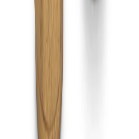
Kundservice
Vanliga frågor
Kontakta oss
Retur & Reklamation
Leveransinformation
Kunskapsdatabas
Information
Allmänna villkor
Integritetspolicy
Cookiepolicy
Bli proffs