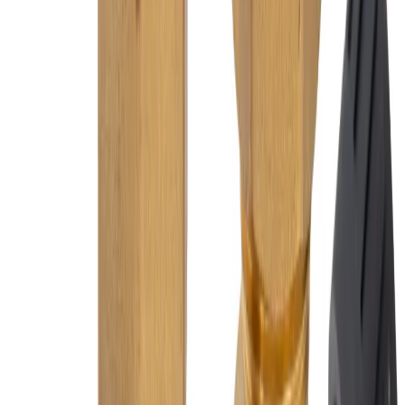
Kundservice
Hur kan vi hjälpa dig?
Vanliga frågor
Hitta snabba svar på vanliga frågor
Retur & Reklamation
Information om returer och byten
Köpvillkor
Läs våra allmänna villkor
Orderstatus
Följ din order via portalen
Svarstid
Inom 1-2 arbetsdagar