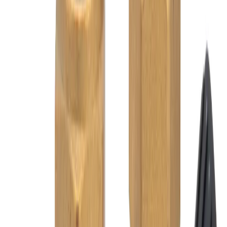
Grymma priser och fantastisk kvalitet!
”
för en månad sedan
N
Niklas
“
Handlade mitt lås på webben sent måndag kväll. Kunde boka in
hämtning dagen efter. Billigast på webben!
”
för 2 månader sedan
Se alla recensioner
Google Maps
Lämna en recension
Recensioner hämtas direkt från Google