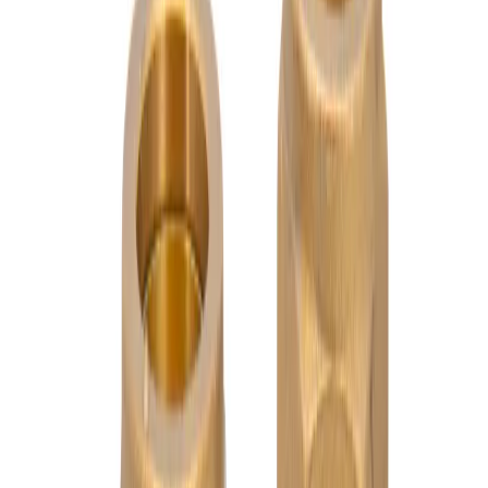
4.8
Google Reviews
P
Pawel G.
“
Har handlat flera saker vid olika tillfällen. Alltid lika nöjd.