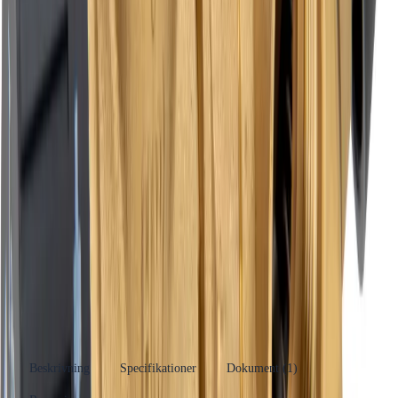
Dela
14 dagars öppet köp
Produktinformation
Varumärke
Altech
Se fler produkter
Produkttyp
Ventilkombination
Kategori
Blandningsventiler (VV)
Se fler produkter
Tillverkare
Dahl Sverige AB
RSK-nummer
4939001
EAN/GTIN
7332508130075
Beskrivning
Specifikationer
Dokument (
1
)