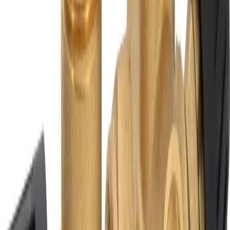
Altech Professionell
Ventilkombination 22mm i
Avzinkningsbeständig
Mässing - DN20, 10 bar |
Ventiler Blandningsventil |
RSK 4939001
Art.nr
:
GSN2405754
RSK
:
4939001
Kan skickas från
64
kr
Pick-up i butiken möjligt
814 kr
inkl. moms
Spara
35
%
Tidigare pris var
1 250 kr