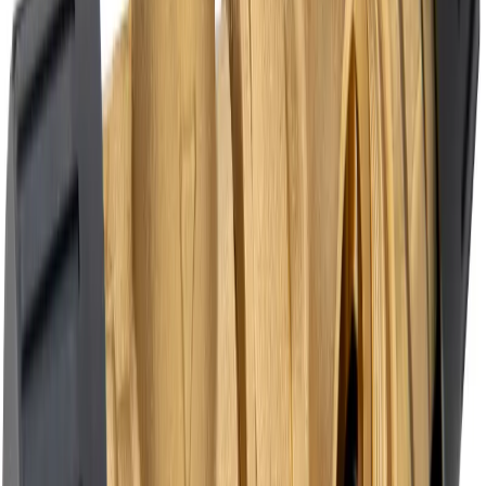
Slut i lager
Levereras inom
1-4 arbetsdagar
4.8
Google Reviews
Läs
Ventilkombination från Altech i avzinkningsbeständig mässing för
tappvattensystem. Inkluderar ventilrör med back- och
avstängningsventil samt blandningsventil, designad för hög
stabilitet och pålitlighet.