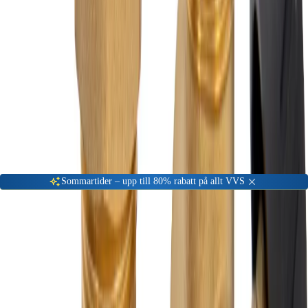
Gå till kundserviceportalen
Öppet vardagar 08:00 - 17:00
Meny
Nyinkommen
Fyndhörna
Privat
|
Företag
Sommartider – upp till 80% rabatt på allt VVS
Hem
VVS Material
Ventiler (Avstängning, styrning, reglering)
Styrning och reglering
Blandningsventiler (VV)
Altech Ventilkombination 22MM
-
35
%
Blandningsventiler (VV)