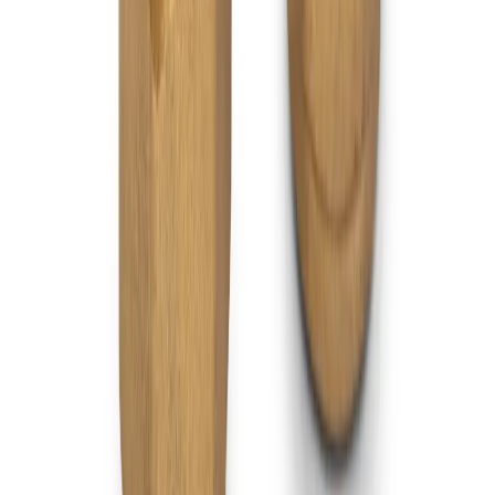
Handla
Alla kategorier
Alla varumärken
Nyinkommet
Fyndhörnan
Vår Butik