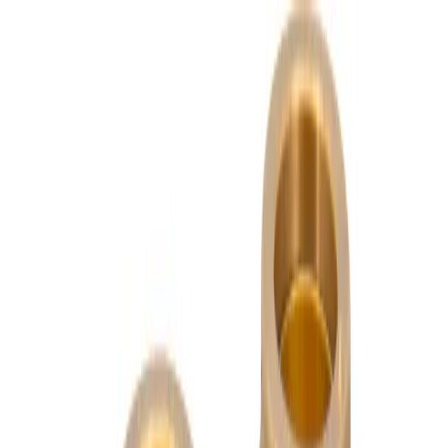
Lager i Sundbyberg
Sök
4.8