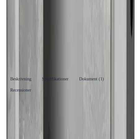
Varumärke
Damixa
Se fler produkter
Produkttyp
Läckagesäkring inbyggnadsbox
Kategori
Tillbehör Blandare
Se fler produkter
Tillverkare
Fm Mattsson
RSK-nummer
8357745
EAN/GTIN
5708516826798
Beskrivning
Specifikationer
Dokument (
1
)
Recensioner
Produkthöjdpunkter
Rostfritt stål för hållbarhet
Dimensioner: 467x347x77 mm