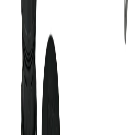
Leveransinformation
Kunskapsdatabas
Information
Allmänna villkor
Integritetspolicy
Cookiepolicy
Bli proffs