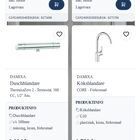
inkl. moms
inkl. moms
Lagervara
Lagervara
GSN2409204DDS
|
RSK
:
8275698
GSN2409203DDS
|
RSK
:
8275700
DAMIXA
DAMIXA
Duschblandare
Köksblandare
ThermixaZero 2 - Termostat, 160
CORE - Förkromad
CC, 1/2" Ans.
PRODUKTINFO
PRODUKTINFO
Köksblandare
Duschblandare
G10
c/c 160mm
plast/zink, krom, förkromad
mässing, krom, förkromad