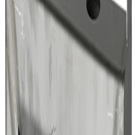
Grymma priser och fantastisk kvalitet!
”
för en månad sedan
N
Niklas
“
Handlade mitt lås på webben sent måndag kväll. Kunde boka in
hämtning dagen efter. Billigast på webben!
”
för 2 månader sedan
Se alla recensioner
Google Maps
Lämna en recension
Recensioner hämtas direkt från Google