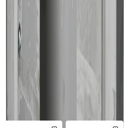
Designad för inbyggnadstermostater
Säker installation av vattensystem
Läckagesäkring
Inbyggnadsbox i Rostfritt Stål
Upptäck vår högkvalitativa
läckagesäkring inbyggnadsbox
från
Damixa AB
, designad för att säkerställa optimal funktionalitet
och säkerhet i ditt vattensystem. Denna inbyggnadsbox är en
kritisk komponent när det kommer till installation av
Visa mer
inbyggnadstermostater.
Fler produkter i samma kategori
Produktinformation
Visa alla
Tillverkare:
Damixa AB
Produktgrupp:
Inbyggnadslådor