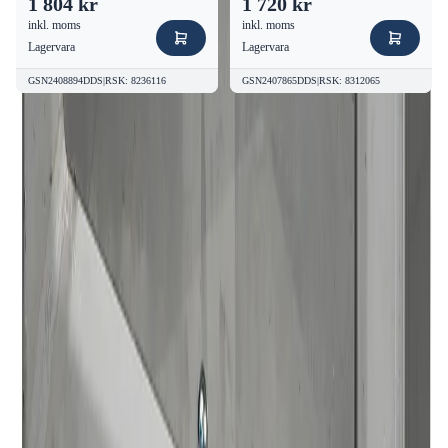
1 804 kr
1 720 kr
inkl. moms
inkl. moms
Lagervara
Lagervara
GSN2408894DDS
|
RSK
:
8236116
GSN2407865DDS
|
RSK
:
8312065
Kvalitetsprodukter till bra priser.