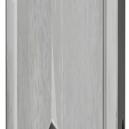
DAMIXA Inbyggnadsbox
467x347x77mm Rostfri Stål -
Hållbar Konstruktion - RSK
8357745
Art.nr
:
GSN2406662
RSK
:
8357745
Kan skickas från
89
kr
Pick-up i butiken möjligt
1 463 kr
inkl. moms
Spara
61
%
Tidigare pris var
3 750 kr
Slut i lager
Levereras inom
1-4 arbetsdagar