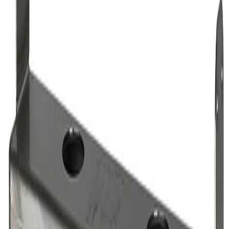
4.8
Google Reviews
P
Pawel G.
“
Har handlat flera saker vid olika tillfällen. Alltid lika nöjd.