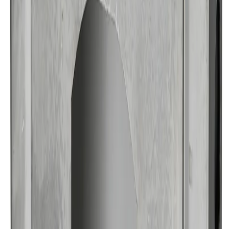
4.8
Google Reviews
Läs
Läckagesäkring Inbyggnadsbox från Damixa AB i rostfritt stål.
Utformad för säker installation av inbyggnadstermostater och
dimensionerad för optimal funktionalitet.
Dela
14 dagars öppet köp
Produktinformation