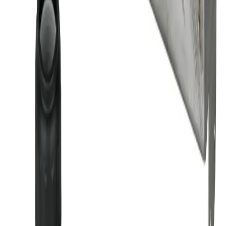
Handla
Alla kategorier
Alla varumärken
Nyinkommet
Fyndhörnan
Vår Butik
Kundservice
Vanliga frågor
Kontakta oss
Retur & Reklamation