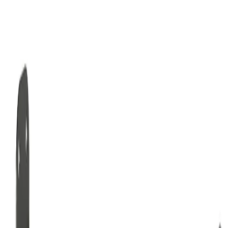
Lager i Sundbyberg
Sök
4.8