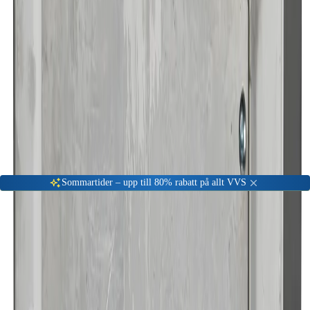
Gå till kundserviceportalen
Öppet vardagar 08:00 - 17:00
Meny
Nyinkommen
Fyndhörna
Privat
|
Företag
Sommartider – upp till 80% rabatt på allt VVS
Hem
Badrum
Blandare & Kranar
Tillbehör badrumsblandare
DAMIXA Inbyggnadsbox
-
61
%
Tillbehör badrumsblandare