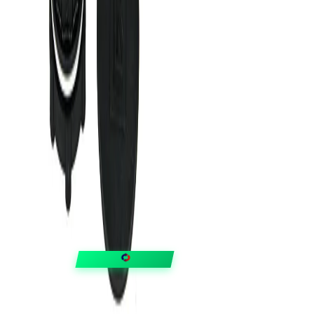
FIXAR
hubben
Guider & tips
OUTLET
Klubben
Vanliga frågor
Medlemserbjudanden
Få svar på allt