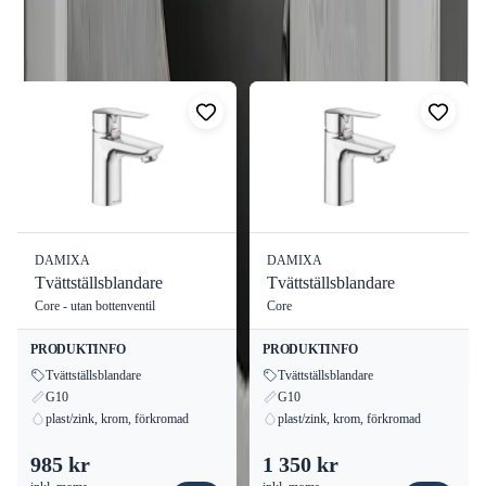
Fler produkter från
Damixa
privatpersoner och proffs i byggbranschen.
Visa alla
För mer information, vänligen kontakta oss eller besök vår
webbplats.
DAMIXA
DAMIXA
Tvättställsblandare
Tvättställsblandare
Core - utan bottenventil
Core
PRODUKTINFO
PRODUKTINFO
Tvättställsblandare
Tvättställsblandare
G10
G10
plast/zink, krom, förkromad
plast/zink, krom, förkromad
985 kr
1 350 kr