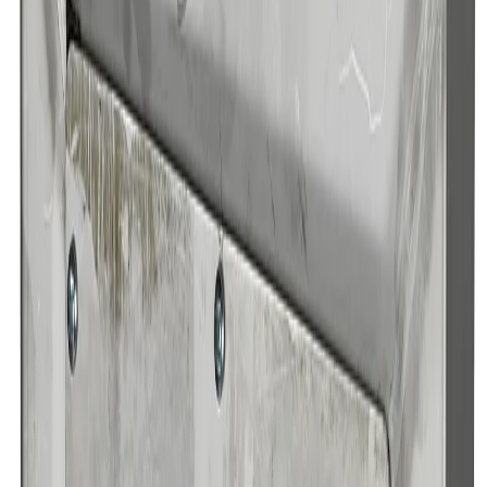
Kundservice
Hur kan vi hjälpa dig?
Vanliga frågor
Hitta snabba svar på vanliga frågor
Retur & Reklamation
Information om returer och byten
Köpvillkor
Läs våra allmänna villkor
Orderstatus
Följ din order via portalen
Svarstid
Inom 1-2 arbetsdagar