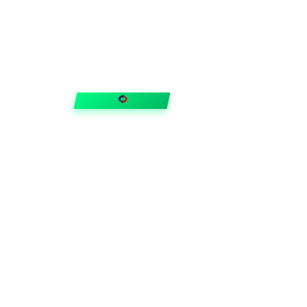
FIXAR
hubben
Guider & tips
OUTLET
Klubben
Vanliga frågor
Medlemserbjudanden
Få svar på allt
Trygga betalningar
Snabb leverans med
Trustpilot
©
2026
VVSOutlet
.
En del av
GSN Gruppen
. Alla rättigheter