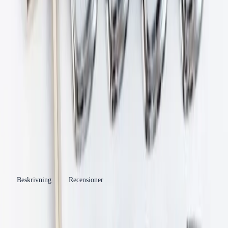
Produktinformation
Varumärke
Alterna
Se fler produkter
Kategori
Handdukstork
Se fler produkter
Tillverkare
Dahl Sverige AB
Leverantörsartikelnummer
252425
Tillverkarens artikelnummer
HB-R58 Brackets
EAN/GTIN
7332508059932
Beskrivning
Recensioner
Produkthöjdpunkter