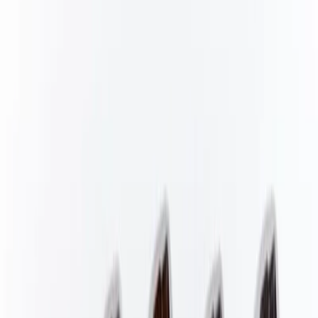
Kundservice
Hur kan vi hjälpa dig?
Vanliga frågor
Hitta snabba svar på vanliga frågor
Retur & Reklamation
Information om returer och byten
Köpvillkor
Läs våra allmänna villkor
Orderstatus
Följ din order via portalen
Svarstid
Inom 1-2 arbetsdagar