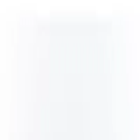
Grymma priser och fantastisk kvalitet!
”
för en månad sedan
N
Niklas
“
Handlade mitt lås på webben sent måndag kväll. Kunde boka in
hämtning dagen efter. Billigast på webben!
”
för 2 månader sedan
Se alla recensioner
Google Maps
Lämna en recension
Recensioner hämtas direkt från Google