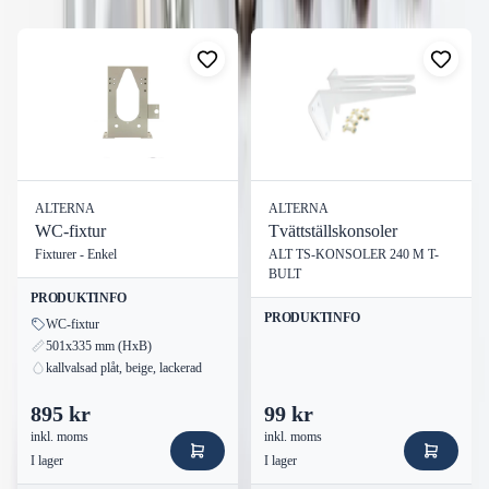
Visa alla
ALTERNA
ALTERNA
WC-fixtur
Tvättställskonsoler
Fixturer - Enkel
ALT TS-KONSOLER 240 M T-
BULT
PRODUKTINFO
PRODUKTINFO
WC-fixtur
501x335 mm (HxB)
kallvalsad plåt, beige, lackerad
895 kr
99 kr
inkl. moms
inkl. moms
I lager
I lager