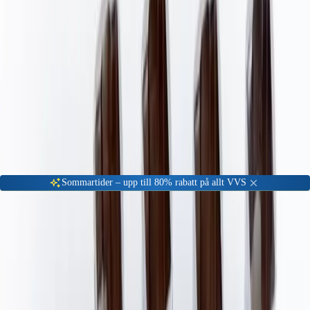
Gå till kundserviceportalen
Öppet vardagar 08:00 - 17:00
Meny
Nyinkommen
Fyndhörna
Privat
|
Företag
Sommartider – upp till 80% rabatt på allt VVS
Hem
Badrum
Handdukstork
Tillbehör Handdukstorkar
Väggfästen
ALTERNA Väggfäste Calore
-
23
%
Väggfästen