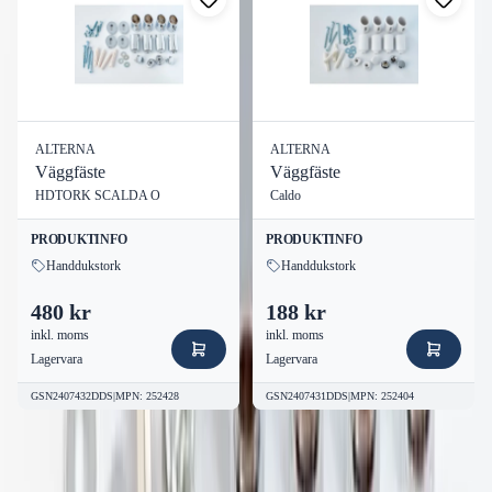
ALTERNA
ALTERNA
Väggfäste
Väggfäste
HDTORK SCALDA O
Caldo
PRODUKTINFO
PRODUKTINFO
Handdukstork
Handdukstork
480 kr
188 kr
inkl. moms
inkl. moms
Lagervara
Lagervara
GSN2407432DDS
|
MPN
:
252428
GSN2407431DDS
|
MPN
:
252404
Fler produkter från
Alterna