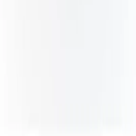
Nyinkommet
Fyndhörnan
Vår Butik
Kundservice
Vanliga frågor
Kontakta oss
Retur & Reklamation
Leveransinformation
Kunskapsdatabas
Information
Allmänna villkor
Integritetspolicy
Cookiepolicy