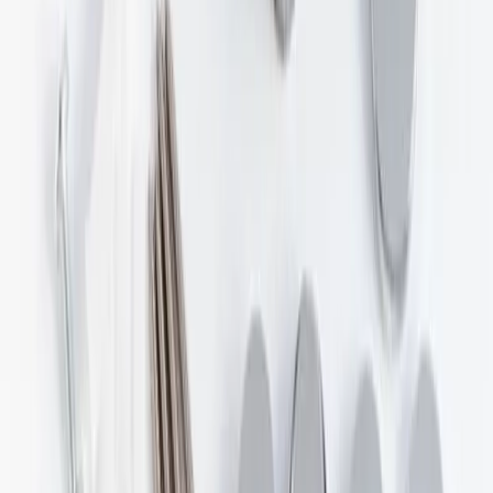
Det har en kromad yta och är designat för att passa perfekt med
just denna modell av handdukstork från Alterna.
Om produkten
Vad väger Alterna Väggfäste CALORE och
vilka mått har förpackningen?
Väggfästet väger 0.582 kg och levereras i en förpackning med
måtten 21×9×3.7 cm. Den kompakta storleken gör produkten lätt
att hantera och förvara.
Om produkten
Vilket material är Alterna Väggfäste CALORE
tillverkat av?
Väggfästet har en kromad yta som ger både hållbarhet och en
stilren, modern design. Kromfinishen gör fästet lämpligt för olika
badrumsmiljöer och bidrar till produktens långa livslängd.
Kvalitetsprodukter till bra priser.