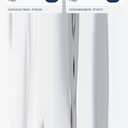
GSN2411617
|
RSK
:
8730246
GSN2408350
|
RSK
:
8716573
Vanliga frågor om
Alterna Väggfäste
CALORE i Krom - För Väggmontering
- Produktkod 252425
Vanliga frågor
om Alterna Väggfäste
CALORE i Krom - För Väggmontering
- Produktkod 252425
Hitta svar på de vanligaste frågorna om denna produkt
Om produkten
Vilken handdukstork passar Alterna Väggfäste
CALORE till?
Väggfästet är speciellt utformat för Alterna Calore handdukstork.