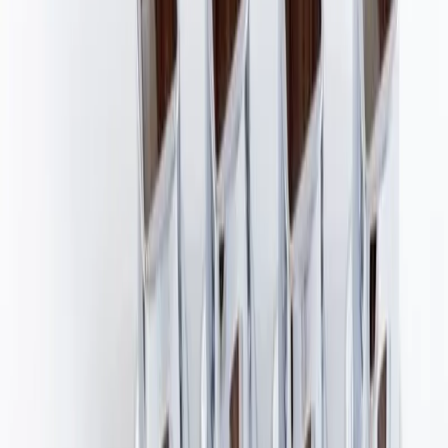
Alterna Väggfäste CALORE i
Krom - För Väggmontering -
Produktkod 252425
Art.nr
:
GSN2407439DDS
Lev.art.nr
:
252425
Kan skickas från
64
kr
Pick-up i butiken möjligt
340 kr
inkl. moms
Spara
23
%
Tidigare pris var
443 kr
Lagervara
Levereras inom
1-4 arbetsdagar