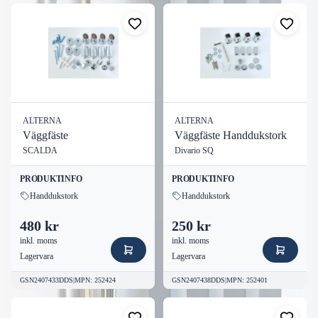
Fördelar
✓ Professionell kvalitet för pålitlig användning
✓ Enkel och snabb montering
✓ Lång livslängd för hållbarhet
✓ Svensktillverkad för högsta standard
✓ Optimal dimension för smidig installation
ALTERNA
ALTERNA
Väggfäste
Väggfäste Handdukstork
Beställ Alterna ALTERNA VFÄSTE CALORE KROM
idag
SCALDA
Divario SQ
från VVSOutlet. RSK
252425
finns för snabb leverans. Säkerställ
kvalitet i dina VVS-projekt.
PRODUKTINFO
PRODUKTINFO
Handdukstork
Handdukstork
480 kr
250 kr
inkl. moms
inkl. moms
Lagervara
Lagervara
GSN2407433DDS
|
MPN
:
252424
GSN2407438DDS
|
MPN
:
252401