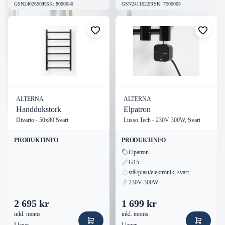
GSN2402650
|
RSK
:
8000040
GSN2411622
|
RSK
:
7506005
ALTERNA
ALTERNA
Handdukstork
Elpatron
Divario - 50x80 Svart
Lusso Tech - 230V 300W, Svart
PRODUKTINFO
PRODUKTINFO
Elpatron
G15
stål/plast/elektronik, svart
230V 300W
2 695 kr
1 699 kr
inkl. moms
inkl. moms
I lager
I lager