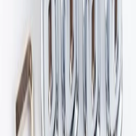
4.8
Google Reviews
Läs
Väggfäste Calore från ALTERNA i krom är designat för
handdukstorkar. Fästet kombinerar funktionalitet med stilren
design, vilket gör det lämpligt för moderna badrum.
Lägg i varukorg
Dela
14 dagars öppet köp