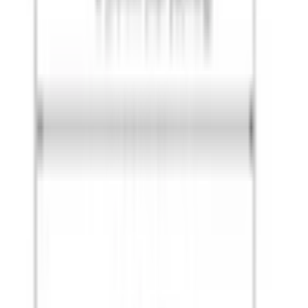
Grymma priser och fantastisk kvalitet!
”
för en månad sedan
N
Niklas
“
Handlade mitt lås på webben sent måndag kväll. Kunde boka in
hämtning dagen efter. Billigast på webben!
”
för 2 månader sedan
Se alla recensioner
Google Maps
Lämna en recension
Recensioner hämtas direkt från Google