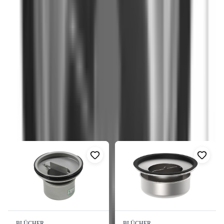
Vattenlås i syrafast rostfritt stål med mekaniskt luktstopp. Kan
användas i följande produkter: Golvbrunnar: FURO 006 och
FURO 007 Material: Syrafast rostfritt stål EN 1.4401 Diameter
(mm): Ø109 (utan gummitätning) Höjd (mm): 88 RSK-nummer:
7129480
Visa mer
Fler produkter i samma kategori
Visa alla
BLÜCHER
BLÜCHER