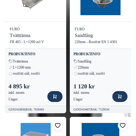
FURO
FURO
Tvättränna
Sandfång
FR 405 - L=1200 avl V
220mm - Rostfritt EN 1.4301
PRODUKTINFO
PRODUKTINFO
Tvättränna
Sandfång
L=1200 mm
220mm
rostfritt stål, rostfri
rostfritt stål, rostfri
4 895 kr
1 120 kr
inkl. moms
inkl. moms
I lager
I lager
GSN2410830
|
RSK
:
7636401
GSN2410407
|
RSK
:
7129534