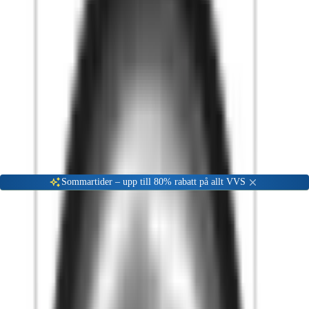
Gå till kundserviceportalen
Öppet vardagar 08:00 - 17:00
Meny
Nyinkommen
Fyndhörna
Privat
|
Företag
Sommartider – upp till 80% rabatt på allt VVS
Hem
Badrum
Golvbrunn & inomhusbrunnar
Tillbehör Golvbrunnar
Vattenlås
Furo Vattenlås i Rostfritt Stål
-
56
%
Vattenlås