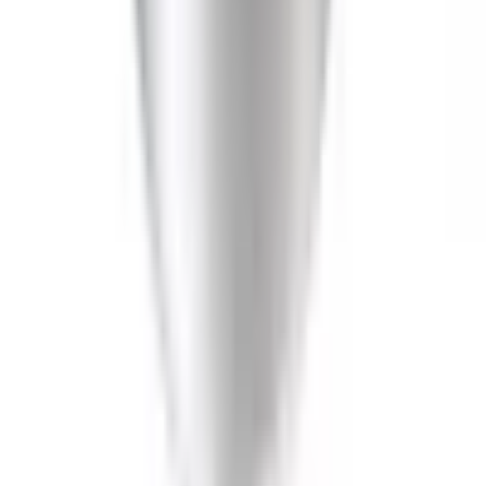
Handla
Alla kategorier
Alla varumärken
Nyinkommet
Fyndhörnan
Vår Butik
Kundservice
Vanliga frågor
Kontakta oss
Retur & Reklamation
Leveransinformation
Kunskapsdatabas
Information
Allmänna villkor