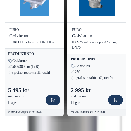
FURO
FURO
Golvbrunn
Golvbrunn
FURO 113 - Rostfri 500x300mm
008S756 - Sidoutlopp Ø75 mm,
DN75
PRODUKTINFO
PRODUKTINFO
Golvbrunn
Golvbrunn
500x300mm (LxB)
250
syrafast rostfritt stål, rostfri
syrafast rostfritt stål, rostfri
5 495 kr
2 995 kr
inkl. moms
inkl. moms
I lager
I lager
GSN2410406
|
RSK
:
7115034
GSN2410405
|
RSK
:
7121541