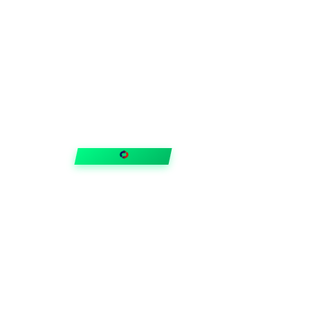
FIXAR
hubben
Guider & tips
OUTLET
Klubben
Vanliga frågor
Medlemserbjudanden
Få svar på allt
Trygga betalningar
Snabb leverans med