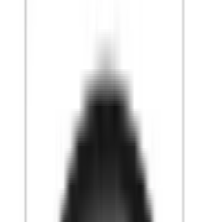
Kundservice
Hur kan vi hjälpa dig?
Vanliga frågor
Hitta snabba svar på vanliga frågor
Retur & Reklamation
Information om returer och byten
Köpvillkor
Läs våra allmänna villkor
Orderstatus
Följ din order via portalen
Svarstid
Inom 1-2 arbetsdagar