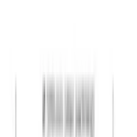
4.8
Google Reviews
P
Pawel G.
“
Har handlat flera saker vid olika tillfällen. Alltid lika nöjd.