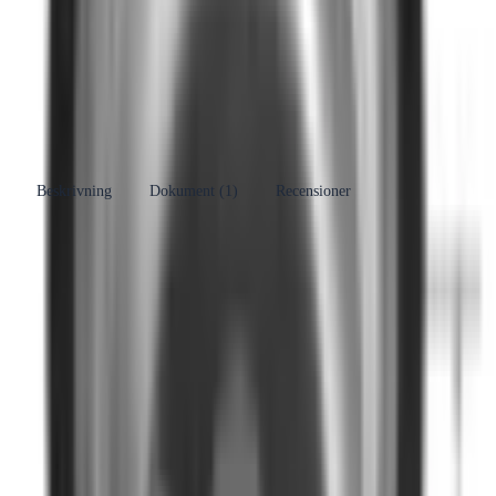
FURO
Se fler produkter
Övriga Inomhusbrunnar och tillbehör
Se
Kategori
fler produkter
RSK-nummer
7129480
Tillverkarens
133VL12
artikelnummer
Beskrivning
Dokument (
1
)
Recensioner
Produkthöjdpunkter
Material av syrafast rostfritt stål EN 1.4401
Diameter på Ø109 mm utan gummitätning
Höjd på 88 mm
Mekaniskt luktstopp för effektiv luktkontroll
Kompatibel med golvbrunnar FURO 006 och FURO
007