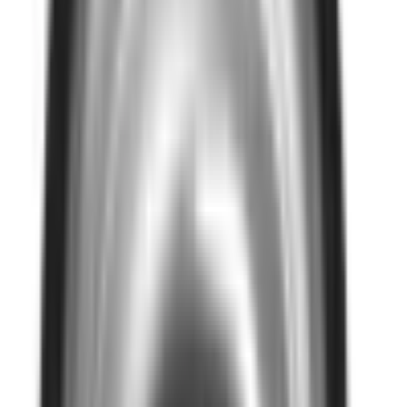
Google Reviews
Läs
Vattenlås från Furo i syrafast rostfritt stål med mekaniskt
luktstopp. Designad för användning i golvbrunnar FURO 006
och FURO 007, vilket säkerställer effektiv luktkontroll.
Dela
14 dagars öppet köp
Produktinformation
Varumärke