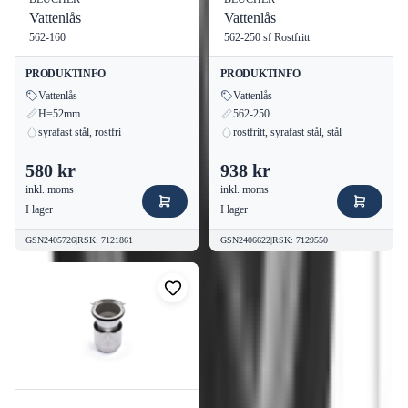
Vattenlås
Vattenlås
562-160
562-250 sf Rostfritt
PRODUKTINFO
PRODUKTINFO
Vattenlås
Vattenlås
H=52mm
562-250
syrafast stål, rostfri
rostfritt, syrafast stål, stål
580 kr
938 kr
inkl. moms
inkl. moms
I lager
I lager
GSN2405726
|
RSK
:
7121861
GSN2406622
|
RSK
:
7129550