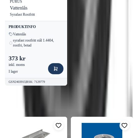
PURUS
Vattenlås
Syrafast Rostfritt
PRODUKTINFO
Vattenlås
syrafast rostfritt stål 1.4404,
rostfri, betad
373 kr
inkl. moms
I lager
GSN2403915
|
RSK
:
7129779
Fler produkter från
FURO
Visa alla