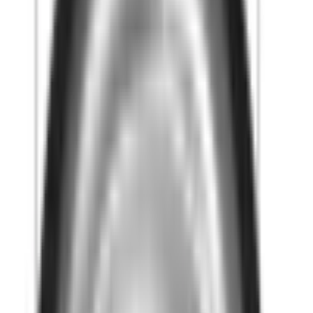
Furo 133VL12 Vattenlås,
mekaniskt luktstopp
Art.nr
:
GSN2407851M
RSK
:
7129480
Kan skickas från
139
kr
Pick-up i butiken möjligt
329 kr
inkl. moms
Spara
56
%
Tidigare pris var
750 kr
Slut i lager
Levereras inom
1-4 arbetsdagar
4.8