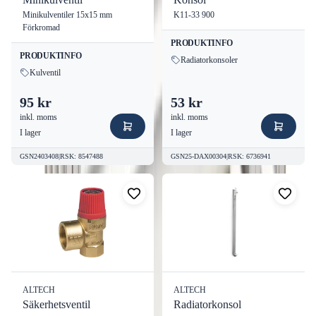
Minikulventiler 15x15 mm
K11-33 900
Förkromad
PRODUKTINFO
PRODUKTINFO
Radiatorkonsoler
Kulventil
95 kr
53 kr
inkl. moms
inkl. moms
I lager
I lager
GSN2403408
|
RSK
:
8547488
GSN25-DAX00304
|
RSK
:
6736941
ALTECH
ALTECH
Säkerhetsventil
Radiatorkonsol