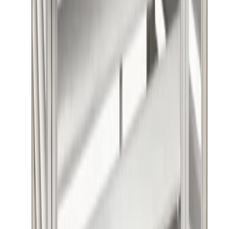
Produkthöjdpunkter
Skyddar mot snö, regn och smuts
Tillverkat av galvaniserat stål
Lackerad yta för hållbarhet
Passar de flesta utedelar
Inkluderar servicedörr för enkel åtkomst
Altech Värmepumpshus
Värmepumpshus från Altech, designat för att skydda
värmepumpen mot snö, regn, löv och smuts. Produkten är avsedd
för både professionella och privatpersoner som vill underlätta
rengöring och skötsel av sin värmepump.
Egenskaper