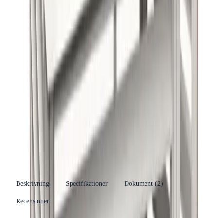
Produktinformation
Varumärke
Altech
Se fler produkter
Produkttyp
Värmepumpsskydd
Kategori
Tillbehör och reservdelar
Se fler produkter
Tillverkare
Dahl Sverige AB
RSK-nummer
6259004
EAN/GTIN
7332508113856
Beskrivning
Specifikationer
Dokument (
2
)
Recensioner