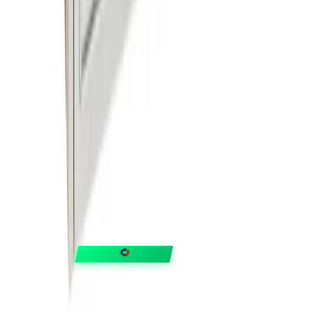
FIXAR
hubben
Guider & tips
OUTLET
Klubben
Vanliga frågor
Medlemserbjudanden
Få svar på allt