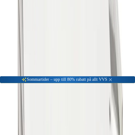
Gå till kundserviceportalen
Öppet vardagar 08:00 - 17:00
Meny
Nyinkommen
Fyndhörna
Privat
|
Företag
Sommartider – upp till 80% rabatt på allt VVS
Hem
Värme & Kyla
Uppvärmning
Värmepumpar och luftkonditionering
Tillbehör och reservdelar
Värmepumpsskydd Altech Värmepumpshus Vit
-
10
%
Tillbehör och reservdelar