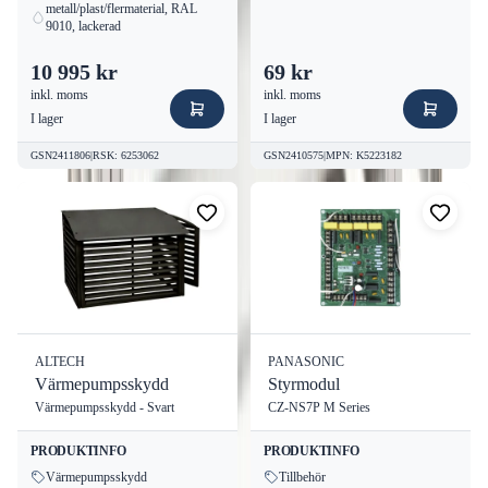
metall/plast/flermaterial, RAL
9010, lackerad
10 995 kr
69 kr
inkl. moms
inkl. moms
I lager
I lager
GSN2411806
|
RSK
:
6253062
GSN2410575
|
MPN
:
K5223182
ALTECH
PANASONIC
Värmepumpsskydd
Styrmodul
Värmepumpsskydd - Svart
CZ-NS7P M Series
PRODUKTINFO
PRODUKTINFO
Värmepumpsskydd
Tillbehör