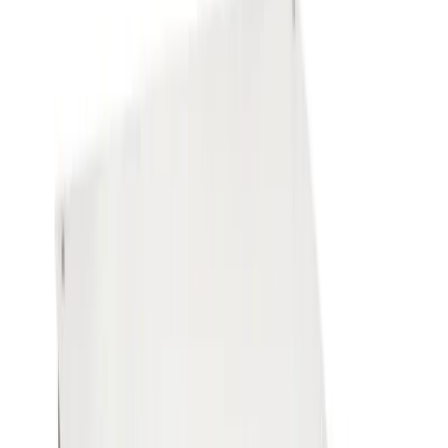
4.8
Google Reviews
P
Pawel G.
“
Har handlat flera saker vid olika tillfällen. Alltid lika nöjd.