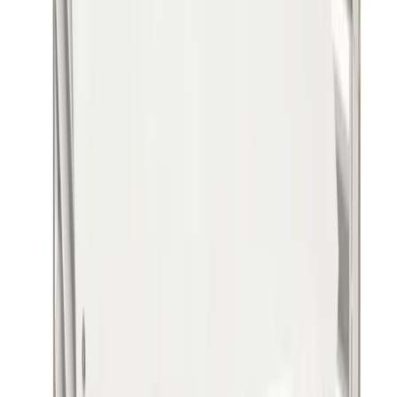
Altech Värmepumpshus VIT
Värmepumpsskydd RSK
6259004
Art.nr
:
GSN2410549DDS
RSK
:
6259004
Kan skickas från
599
kr
Pick-up i butiken möjligt
4 500 kr
inkl. moms
Spara
10
%
Tidigare pris var
5 000 kr
Lagervara
Levereras inom
1-4 arbetsdagar