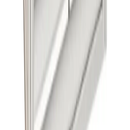
Handla
Alla kategorier
Alla varumärken
Nyinkommet
Fyndhörnan
Vår Butik
Kundservice
Vanliga frågor
Kontakta oss
Retur & Reklamation