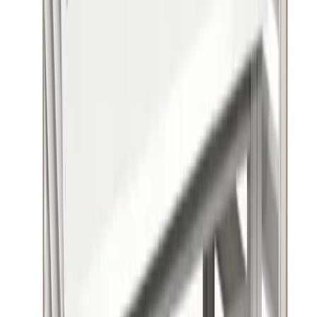
4.8
Google Reviews
Läs
Altech Värmepumpshus i vit färg, designat för att skydda
värmepumpen mot väder och smuts. Tillverkat av galvaniserat stål
och lackerat för hållbarhet.
Lägg i varukorg
Dela
14 dagars öppet köp