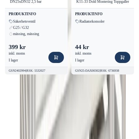
DN25xDN32 2,5 bar
K11-33 Dold Montering Toppgaller
PRODUKTINFO
PRODUKTINFO
Säkerhetsventil
Radiatorkonsoler
G25 / G32
mässing, mässing
399 kr
44 kr
inkl. moms
inkl. moms
I lager
I lager
GSN2402994
|
RSK
:
5532027
GSN25-DAX00302
|
RSK
:
6736938
Vanliga frågor om
Altech
Värmepumpshus VIT
Värmepumpsskydd RSK 6259004
Vanliga frågor
om Altech
Värmepumpshus VIT