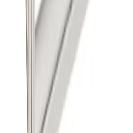
Leveransinformation
Kunskapsdatabas
Information
Allmänna villkor
Integritetspolicy
Cookiepolicy
Bli proffs