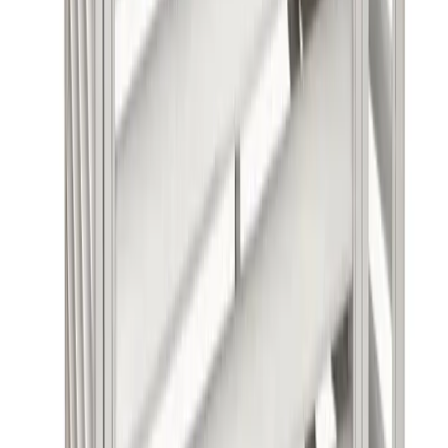
Värmepumpsskydd RSK 6259004
Hitta svar på de vanligaste frågorna om denna produkt
Om produkten
Vilka mått har Altech Värmepumpshus VIT?
Altech Värmepumpshus har måtten 1000x500x850mm (LxBxH).
Produkten väger 25 kg och levereras i en förpackning med måtten
105×87×13 cm. Dessa dimensioner gör att huset passar de flesta
utedelar.
Om produkten
Vilket material är Altech Värmepumpshus
tillverkat av?
Värmepumpshuset är tillverkat av galvaniserat stål med lackerad
yta i vit färg. Detta ger produkten hållbarhet och skydd mot väder
och vind, samtidigt som den behåller sitt utseende över tid.
Om produkten
Vad ingår vid köp av Altech Värmepumpshus
RSK 6259004?