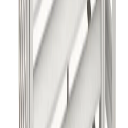
Leveransen inkluderar förmonterad stomme och gavlar som viks
ut, tak som monteras i efterhand, distanser för utrymme till
anslutande rör samt en servicedörr i ena gaveln för enkel åtkomst
vid service och underhåll.
Kvalitetsprodukter till bra priser.