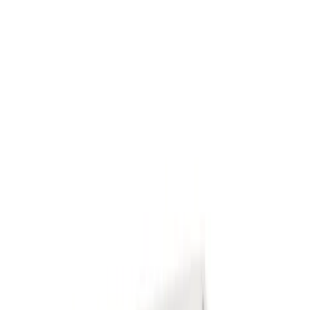
Lager i Sundbyberg
Sök
4.8