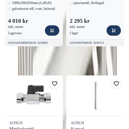
1000x500x850mm (LxBxH)
plast/metall, flerfärgad
galvaniserat stål, svart, lackerad
4 010 kr
2 295 kr
inkl. moms
inkl. moms
Lagervara
I lager
GSN2410548DDS
|
RSK
:
6259005
GSN2409768
|
RSK
:
6259114
Fler produkter från
Altech
Visa alla
ALTECH
ALTECH
Minikulventil
Konsol