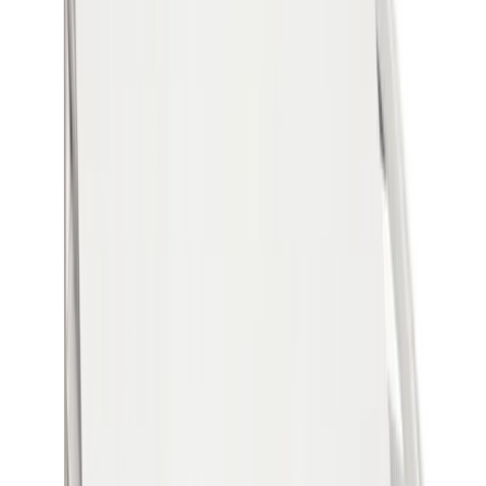
Kundservice
Hur kan vi hjälpa dig?
Vanliga frågor
Hitta snabba svar på vanliga frågor
Retur & Reklamation
Information om returer och byten
Köpvillkor
Läs våra allmänna villkor
Orderstatus
Följ din order via portalen
Svarstid
Inom 1-2 arbetsdagar