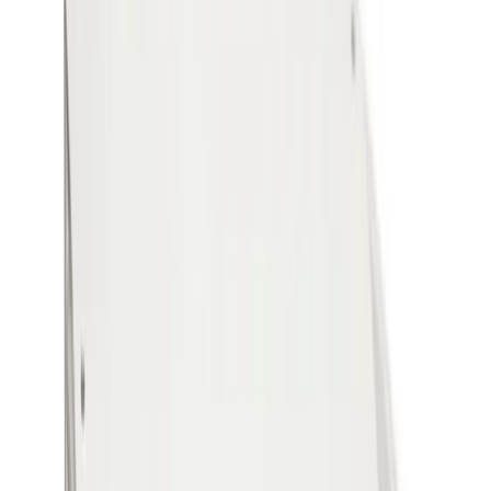
Grymma priser och fantastisk kvalitet!
”
för en månad sedan
N
Niklas
“
Handlade mitt lås på webben sent måndag kväll. Kunde boka in
hämtning dagen efter. Billigast på webben!
”
för 2 månader sedan
Se alla recensioner
Google Maps
Lämna en recension
Recensioner hämtas direkt från Google