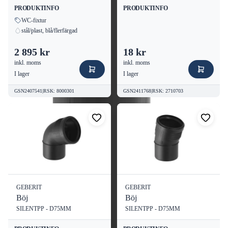
PRODUKTINFO
PRODUKTINFO
WC-fixtur
stål/plast, blå/flerfärgad
2 895 kr
18 kr
inkl. moms
inkl. moms
I lager
I lager
GSN2407541
|
RSK
:
8000301
GSN2411768
|
RSK
:
2710703
GEBERIT
GEBERIT
Böj
Böj
SILENTPP - D75MM
SILENTPP - D75MM