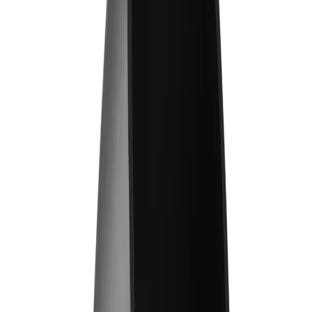
Google Reviews
Läs
Böj från Geberit i serien PE, designad för avloppssystem.
Tillverkad av PEH-material och har dimensionerna 90x45°, vilket
gör den lämplig för inomhusinstallationer.
Lägg i varukorg
Dela
14 dagars öppet köp