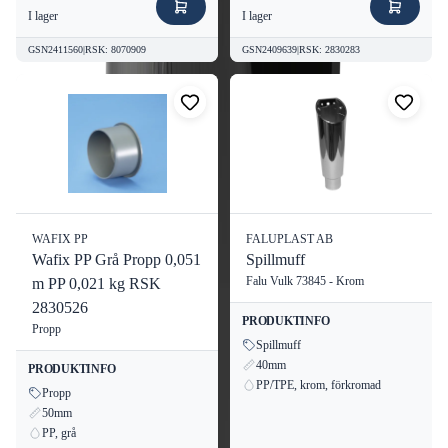
I lager
I lager
GSN2411560
|
RSK
:
8070909
GSN2409639
|
RSK
:
2830283
WAFIX PP
FALUPLAST AB
Wafix PP Grå Propp 0,051
Spillmuff
Falu Vulk 73845 - Krom
m PP 0,021 kg RSK
2830526
PRODUKTINFO
Propp
Spillmuff
40mm
PRODUKTINFO
PP/TPE, krom, förkromad
Propp
50mm
PP, grå