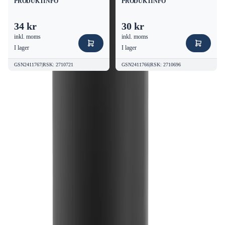
PRODUKTINFO
PRODUKTINFO
34 kr
30 kr
inkl. moms
inkl. moms
I lager
I lager
GSN2411767
|
RSK
:
2710721
GSN2411766
|
RSK
:
2710696
Kvalitetsprodukter till bra priser.