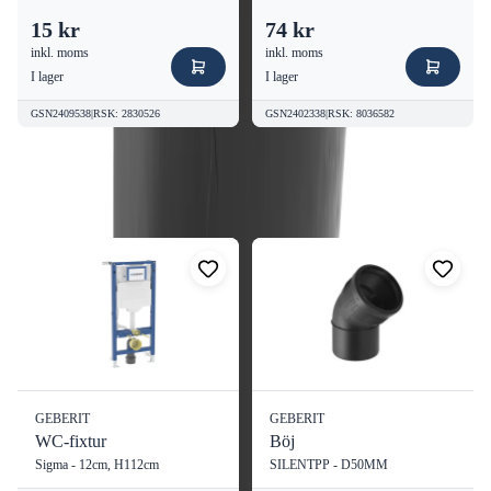
15 kr
74 kr
inkl. moms
inkl. moms
I lager
I lager
GSN2409538
|
RSK
:
2830526
GSN2402338
|
RSK
:
8036582
Fler produkter från
Geberit
Visa alla
GEBERIT
GEBERIT
WC-fixtur
Böj
Sigma - 12cm, H112cm
SILENTPP - D50MM