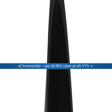
Gå till kundserviceportalen
Öppet vardagar 08:00 - 17:00
Meny
Nyinkommen
Fyndhörna
Privat
|
Företag
Sommartider – upp till 80% rabatt på allt VVS
Hem
VVS Material
Avlopp - inomhus
Inomhus avlopps delar & Kopplingar
Plast Avloppsdelar
Böj Geberit PE 90x45°
-
68
%
Plast Avloppsdelar