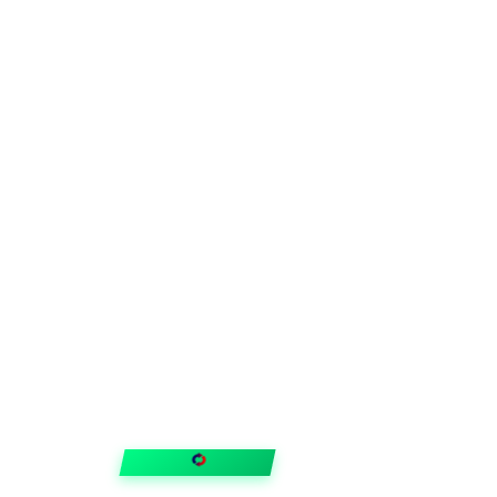
FIXAR
hubben
Guider & tips
OUTLET
Klubben
Vanliga frågor