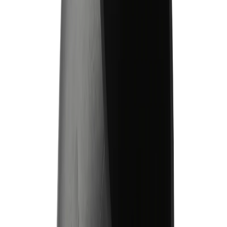
Material: PEH
Dimension: 90x45°
Design: Kort
Ytterdiameter: 90 mm
Väggtjocklek: 45 mm
Geberit PE Böj kort 45° 90
Böj från Geberit i serien PE, avsedd för användning i
avloppssystem. Produkten är designad för att möjliggöra smidiga
vinklar i rörinstallationer och är lämplig för både professionella
och privatpersoner.
Egenskaper
Visa mer
Material:
PEH
Dimension:
90x45°