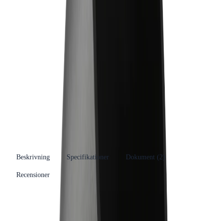
Produktinformation
Varumärke
Geberit
Se fler produkter
Produkttyp
Böj
Kategori
Plast Avloppsdelar
Se fler produkter
Tillverkare
Geberit AB
RSK-nummer
2712156
EAN/GTIN
4025416028864
Beskrivning
Specifikationer
Dokument (
2
)
Recensioner
Produkthöjdpunkter