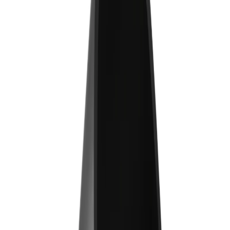
Geberit PE Böj 90mm kort
45° slätända RSK 2712156
Art.nr
:
GSN2411473
RSK
:
2712156
Kan skickas från
64
kr
Pick-up i butiken möjligt
40 kr
inkl. moms
Spara
68
%
Tidigare pris var
125 kr
I lager (31 st)
Levereras inom
1-4 arbetsdagar
4.8