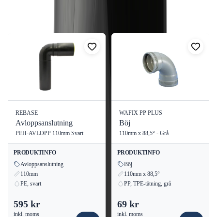
Fler produkter i samma kategori
Design:
Kort
Visa alla
Teknisk information
Denna böj har en ytterdiameter på 90 mm och en väggtjocklek på
45 mm, vilket gör den robust och hållbar för inomhusbruk.
REBASE
WAFIX PP PLUS
Avloppsanslutning
Böj
PEH-AVLOPP 110mm Svart
110mm x 88,5° - Grå
PRODUKTINFO
PRODUKTINFO
Avloppsanslutning
Böj
110mm
110mm x 88,5°
PE, svart
PP, TPE-tätning, grå
595 kr
69 kr
inkl. moms
inkl. moms