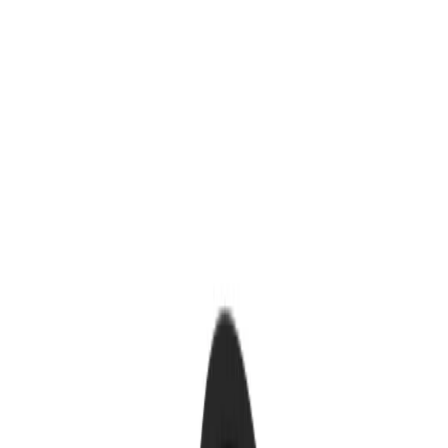
Kundservice
Hur kan vi hjälpa dig?
Vanliga frågor
Hitta snabba svar på vanliga frågor
Retur & Reklamation
Information om returer och byten
Köpvillkor
Läs våra allmänna villkor
Orderstatus
Följ din order via portalen
Svarstid
Inom 1-2 arbetsdagar