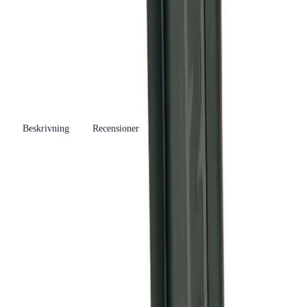
Varumärke
CARAT
Se fler produkter
Kategori
Handduschar
Se fler produkter
Leverantörsartikelnummer
40260
EAN/GTIN
7393593001664
Beskrivning
Recensioner
Produkthöjdpunkter
Reglerbar stråle mellan dimmer och stråle
Avstängningsbar funktion för vattenbesparing
Passar Nito kopplingshus
Praktisk on/off-funktion