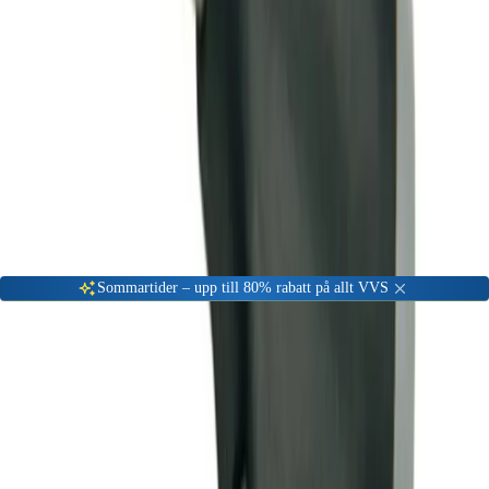
Gå till kundserviceportalen
Öppet vardagar 08:00 - 17:00
Meny
Nyinkommen
Fyndhörna
Privat
|
Företag
Sommartider – upp till 80% rabatt på allt VVS
Hem
Badrum
Blandare & Kranar
Duschanordningar & Takduschsets
Handduschar
CARAT Vattenpistol 5380 BP
-
73
%
Handduschar