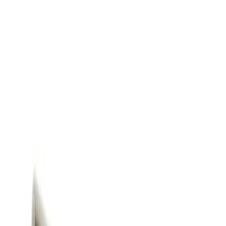
Lager i Sundbyberg
Sök
4.8