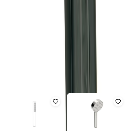
VATTENPISTOL 5380 BP -
Effektiv och Praktisk
Vattenpistol från CARAT
Visa mer
Fler produkter i samma kategori
Visa alla