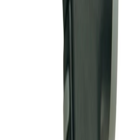
CARAT 5380 BP Vattenpistol
- Reglerbar Avstängningsbar -
40260
Art.nr
:
GSN25-DAX00093
Lev.art.nr
:
40260
Kan skickas från
89
kr
Pick-up i butiken möjligt
203 kr
inkl. moms
Spara
73
%
Tidigare pris var
750 kr
Slut i lager
Levereras inom
1-4 arbetsdagar