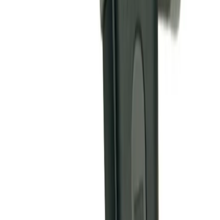
4.8
Google Reviews
Läs
Vattenpistol 5380 BP från CARAT, avsedd för både
trädgårdsarbete och lek. Den är avstängningsbar och reglerbar
mellan dimmer och stråle, vilket gör den användbar för olika
aktiviteter.
Dela
14 dagars öppet köp
Produktinformation