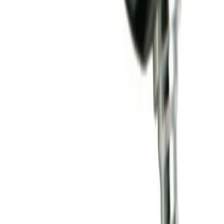
Alla kategorier
Alla varumärken
Nyinkommet
Fyndhörnan
Vår Butik
Kundservice
Vanliga frågor
Kontakta oss
Retur & Reklamation
Leveransinformation
Kunskapsdatabas
Information
Allmänna villkor
Integritetspolicy