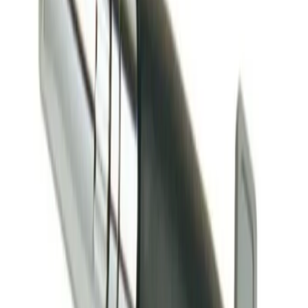
Grymma priser och fantastisk kvalitet!
”
för en månad sedan
N
Niklas
“
Handlade mitt lås på webben sent måndag kväll. Kunde boka in
hämtning dagen efter. Billigast på webben!
”
för 2 månader sedan
Se alla recensioner
Google Maps
Lämna en recension
Recensioner hämtas direkt från Google