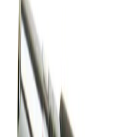
4.8
Google Reviews
P
Pawel G.
“
Har handlat flera saker vid olika tillfällen. Alltid lika nöjd.