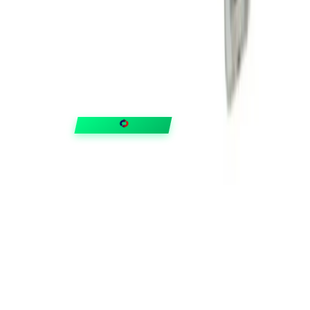
FIXAR
hubben
Guider & tips
OUTLET
Klubben
Vanliga frågor
Medlemserbjudanden
Få svar på allt
Trygga betalningar
Snabb leverans med
Trustpilot