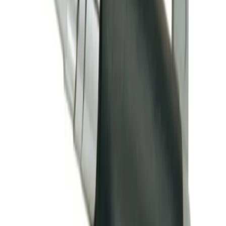
Kundservice
Hur kan vi hjälpa dig?
Vanliga frågor
Hitta snabba svar på vanliga frågor
Retur & Reklamation
Information om returer och byten
Köpvillkor
Läs våra allmänna villkor
Orderstatus
Följ din order via portalen
Svarstid
Inom 1-2 arbetsdagar