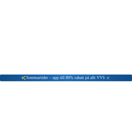
Gå till kundserviceportalen
Öppet vardagar 08:00 - 17:00
Meny
Nyinkommen
Fyndhörna
Privat
|
Företag
Sommartider – upp till 80% rabatt på allt VVS
Bosch
Utforska vårt sortiment av produkter från Bosch.
20
Produkter