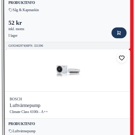
PRODUKTINFO
Såg & Kapmaskin
52 kr
inkl. moms
I lager
GSN2402974
|
MPN
:
321396
BOSCH
Luftvärmepump
Climate Class 6100i - A++
PRODUKTINFO
Luftvärmepump