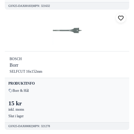
GSN25-DAX00183
|
MPN
:
321632
BOSCH
Borr
SELFCUT 16x152mm
PRODUKTINFO
Borr & Hål
15 kr
inkl. moms
Slut i lager
GSN25-DAX00082
|
MPN
:
321278