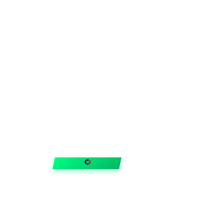
FIXAR
hubben
Guider & tips
OUTLET
Klubben
Vanliga frågor
Medlemserbjudanden
Få svar på allt
Trygga betalningar