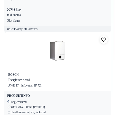
879 kr
inkl. moms
Slut i lager
GSN2404860
|
RSK
:
6212583
BOSCH
Reglercentral
AWE 17 - luft/vatten IP X1
PRODUKTINFO
Reglercentral
485x386x700mm (BxDxH)
plåt/flermaterial, vit, lackerad