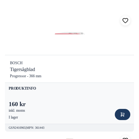
20
produkter
BOSCH
Tigersågblad
Progressor - 366 mm
PRODUKTINFO
160 kr
inkl. moms
I lager
GSN2410965
|
MPN
:
361443