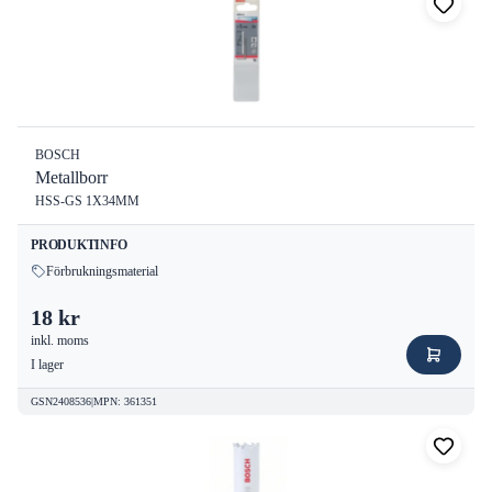
BOSCH
Metallborr
HSS-GS 1X34MM
PRODUKTINFO
Förbrukningsmaterial
18 kr
inkl. moms
I lager
GSN2408536
|
MPN
:
361351