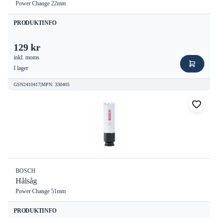
Power Change 22mm
PRODUKTINFO
129 kr
inkl. moms
I lager
GSN2410417
|
MPN
:
330405
BOSCH
Hålsåg
Power Change 51mm
PRODUKTINFO