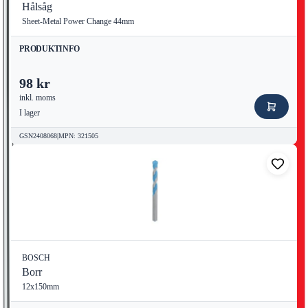
Hålsåg
Sheet-Metal Power Change 44mm
PRODUKTINFO
98 kr
inkl. moms
I lager
GSN2408068
|
MPN
:
321505
BOSCH
Borr
12x150mm