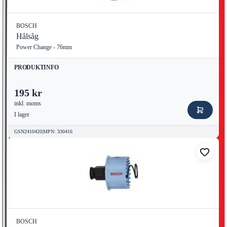
BOSCH
Hålsåg
Power Change - 76mm
PRODUKTINFO
195 kr
inkl. moms
I lager
GSN2410420
|
MPN
:
330416
BOSCH