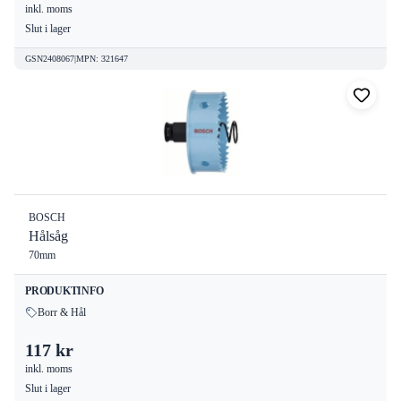
inkl. moms
Slut i lager
GSN2408067
|
MPN
:
321647
BOSCH
Hålsåg
70mm
PRODUKTINFO
Borr & Hål
117 kr
inkl. moms
Slut i lager