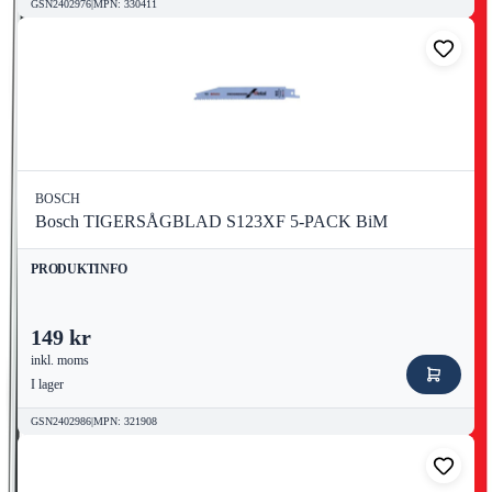
GSN2402976
|
MPN
:
330411
BOSCH
Bosch TIGERSÅGBLAD S123XF 5-PACK BiM
PRODUKTINFO
149 kr
inkl. moms
I lager
GSN2402986
|
MPN
:
321908