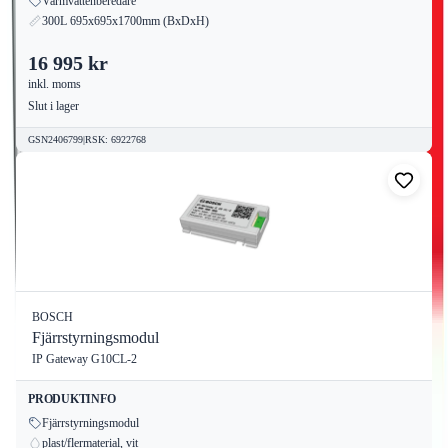
Varmvattenberedare
300L 695x695x1700mm (BxDxH)
16 995 kr
inkl. moms
Slut i lager
GSN2406799
|
RSK
:
6922768
BOSCH
Fjärrstyrningsmodul
IP Gateway G10CL-2
PRODUKTINFO
Fjärrstyrningsmodul
plast/flermaterial, vit