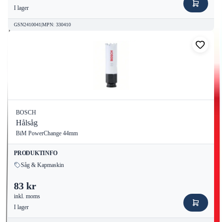
I lager
GSN2410041
|
MPN
:
330410
BOSCH
Hålsåg
BiM PowerChange 44mm
PRODUKTINFO
Såg & Kapmaskin
83 kr
inkl. moms
I lager