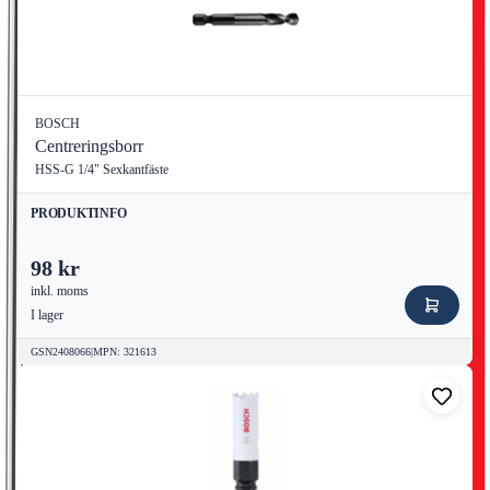
BOSCH
Centreringsborr
HSS-G 1/4" Sexkantfäste
PRODUKTINFO
98 kr
inkl. moms
I lager
GSN2408066
|
MPN
:
321613