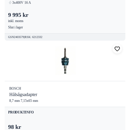
3x400V 16 A
9 995 kr
inkl. moms
Slut i lager
GSN2403579
|
RSK
:
6212332
BOSCH
Hålsågsadapter
8,7 mm 7,15x65 mm
PRODUKTINFO
98 kr