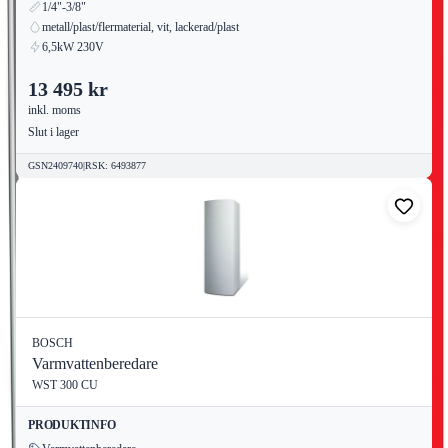
1/4"-3/8"
metall/plast/flermaterial, vit, lackerad/plast
6,5kW 230V
13 495 kr
inkl. moms
Slut i lager
GSN2409740
|
RSK
:
6493877
BOSCH
Varmvattenberedare
WST 300 CU
PRODUKTINFO