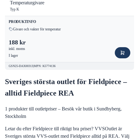
Temperaturgivare
Typ K
PRODUKTINFO
Givare och vakter för temperatur
188 kr
inkl. moms
I lager
GSN25-DAX00313
|
MPN
:
K5774136
Sveriges största outlet för Fieldpiece –
alltid Fieldpiece REA
1
produkter till outletpriser – Besök vår butik i Sundbyberg,
Stockholm
Letar du efter Fieldpiece till riktigt bra priser? VVSOutlet är
Sveriges största VVS-outlet med Fieldpiece alltid på REA. Välj