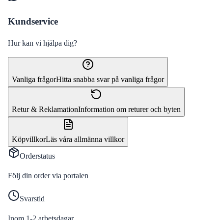
Kundservice
Hur kan vi hjälpa dig?
Vanliga frågor
Hitta snabba svar på vanliga frågor
Retur & Reklamation
Information om returer och byten
Köpvillkor
Läs våra allmänna villkor
Orderstatus
Följ din order via portalen
Svarstid
Inom 1-2 arbetsdagar