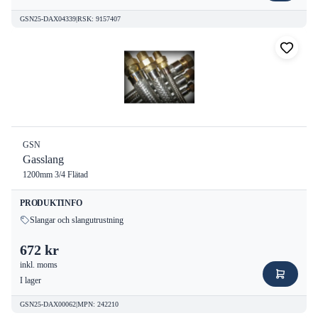
GSN25-DAX04339
|
RSK
:
9157407
GSN
Gasslang
1200mm 3/4 Flätad
PRODUKTINFO
Slangar och slangutrustning
672 kr
inkl. moms
I lager
GSN25-DAX00062
|
MPN
:
242210