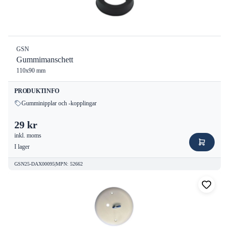
GSN
Gummimanschett
110x90 mm
PRODUKTINFO
Gumminipplar och -kopplingar
29 kr
inkl. moms
I lager
GSN25-DAX00095
|
MPN
:
52662