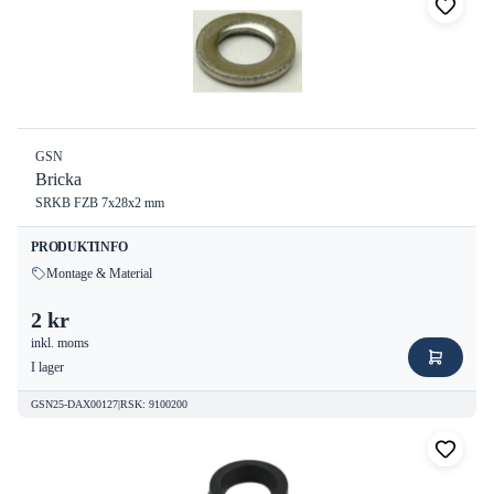
GSN
Bricka
SRKB FZB 7x28x2 mm
PRODUKTINFO
Montage & Material
2 kr
inkl. moms
I lager
GSN25-DAX00127
|
RSK
:
9100200