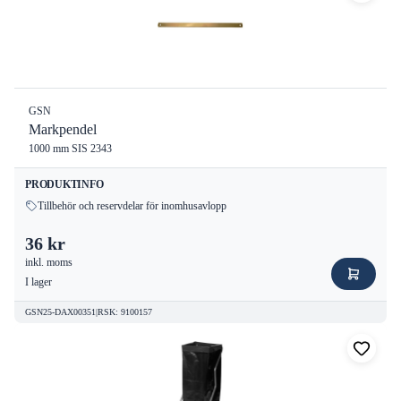
GSN
Markpendel
1000 mm SIS 2343
PRODUKTINFO
Tillbehör och reservdelar för inomhusavlopp
36 kr
inkl. moms
I lager
GSN25-DAX00351
|
RSK
:
9100157