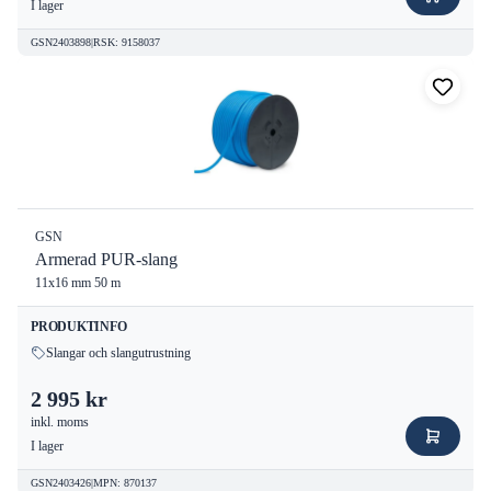
I lager
GSN2403898
|
RSK
:
9158037
GSN
Armerad PUR-slang
11x16 mm 50 m
PRODUKTINFO
Slangar och slangutrustning
2 995 kr
inkl. moms
I lager
GSN2403426
|
MPN
:
870137