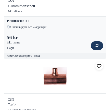
GSN
Gummimanschett
146x90 mm
PRODUKTINFO
Gumminipplar och -kopplingar
56 kr
inkl. moms
I lager
GSN25-DAX00096
|
MPN
:
52664
GSN
T-rör