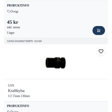
PRODUKTINFO
Övrigt
45 kr
inkl. moms
I lager
GSN25-DAX00273
|
MPN
:
351183
GSN
Krafthylsa
1/2 15mm 130mm
PRODUKTINFO