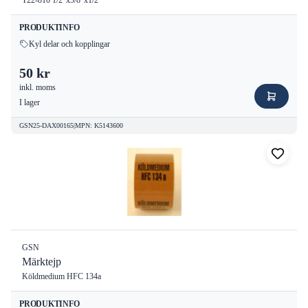
T22-810 1/2"x5/8"x1/2"
PRODUKTINFO
Kyl delar och kopplingar
50 kr
inkl. moms
I lager
GSN25-DAX00165
|
MPN
:
K5143600
GSN
Märktejp
Köldmedium HFC 134a
PRODUKTINFO