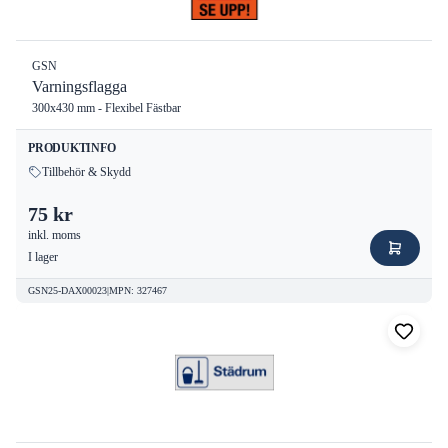
GSN
Varningsflagga
300x430 mm - Flexibel Fästbar
PRODUKTINFO
Tillbehör & Skydd
75 kr
inkl. moms
I lager
GSN25-DAX00023
|
MPN
:
327467