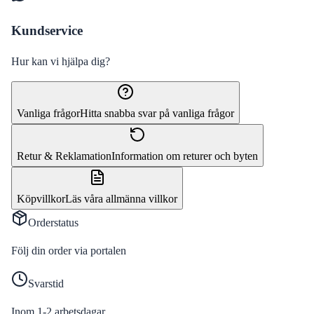
Kundservice
Hur kan vi hjälpa dig?
Vanliga frågor
Hitta snabba svar på vanliga frågor
Retur & Reklamation
Information om returer och byten
Köpvillkor
Läs våra allmänna villkor
Orderstatus
Följ din order via portalen
Svarstid
Inom 1-2 arbetsdagar