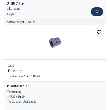
2 097 kr
inkl. moms
I lager
GSN2402641
|
MPN
:
248109
GSN
Bussning
Svart sm 25x20 - EN10241
PRODUKTINFO
Bussning
R25 x Rp20
stål, svart, obehandlad