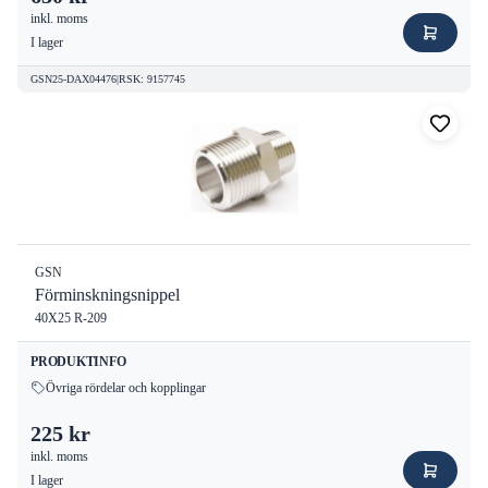
inkl. moms
I lager
GSN25-DAX04476
|
RSK
:
9157745
GSN
Förminskningsnippel
40X25 R-209
PRODUKTINFO
Övriga rördelar och kopplingar
225 kr
inkl. moms
I lager