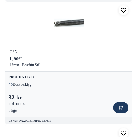
GSN
Fjäder
16mm - Rostfritt Stål
PRODUKTINFO
Bockverktyg
32 kr
inkl. moms
I lager
GSN25-DAX00181
|
MPN
:
331611