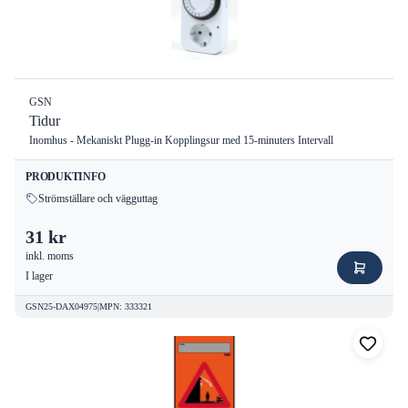
GSN
Tidur
Inomhus - Mekaniskt Plugg-in Kopplingsur med 15-minuters Intervall
PRODUKTINFO
Strömställare och vägguttag
31 kr
inkl. moms
I lager
GSN25-DAX04975
|
MPN
:
333321