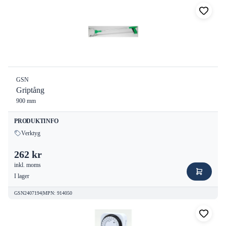
GSN
Griptång
900 mm
PRODUKTINFO
Verktyg
262 kr
inkl. moms
I lager
GSN2407194
|
MPN
:
914050