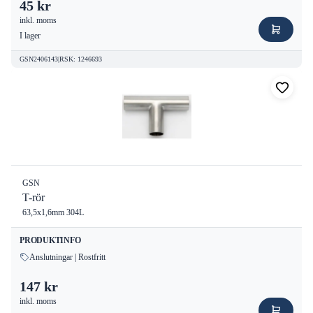
45 kr
inkl. moms
I lager
GSN2406143
|
RSK
:
1246693
GSN
T-rör
63,5x1,6mm 304L
PRODUKTINFO
Anslutningar | Rostfritt
147 kr
inkl. moms