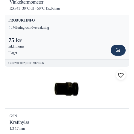
Vinkeltermometer
RX741 -30°C till +50°C 15x63mm
PRODUKTINFO
Mätning och övervakning
75 kr
inkl. moms
I lager
GSN2403062
|
RSK
:
9122466
GSN
Krafthylsa
1/2 17 mm