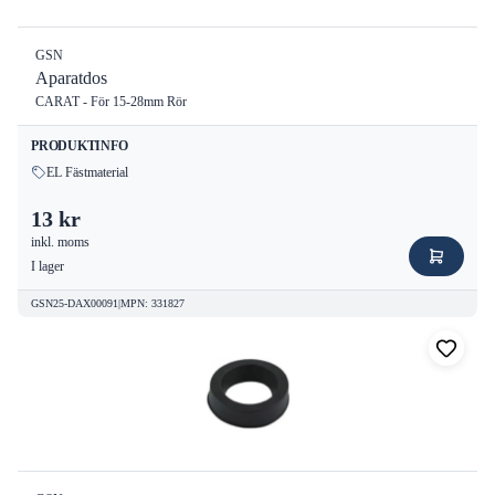
GSN
Aparatdos
CARAT - För 15-28mm Rör
PRODUKTINFO
EL Fästmaterial
13 kr
inkl. moms
I lager
GSN25-DAX00091
|
MPN
:
331827