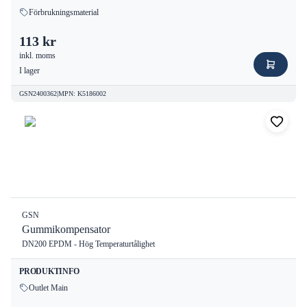
Förbrukningsmaterial
113 kr
inkl. moms
I lager
GSN2400362
|
MPN
:
K5186002
GSN
Gummikompensator
DN200 EPDM - Hög Temperaturtålighet
PRODUKTINFO
Outlet Main