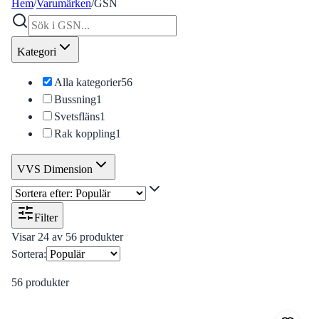
Hem
/
Varumärken
/
GSN
Kategori
Alla kategorier
56
Bussning
1
Svetsfläns
1
Rak koppling
1
VVS Dimension
Filter
Visar
24
av
56
produkter
Sortera:
56
produkter