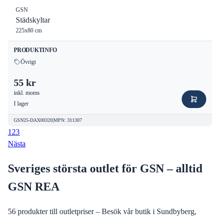
GSN
Städskyltar
225x80 cm
PRODUKTINFO
Övrigt
55 kr
inkl. moms
I lager
GSN25-DAX00320
|
MPN
:
311307
1
2
3
Nästa
Sveriges största outlet för GSN – alltid
GSN REA
56
produkter till outletpriser – Besök vår butik i Sundbyberg,