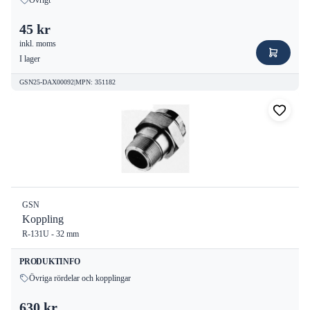
Övrigt
45 kr
inkl. moms
I lager
GSN25-DAX00092
|
MPN
:
351182
GSN
Koppling
R-131U - 32 mm
PRODUKTINFO
Övriga rördelar och kopplingar
630 kr