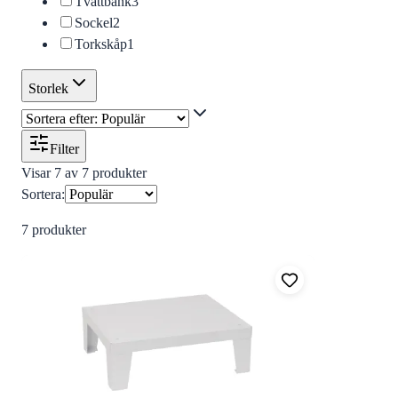
Tvättbänk
3
Sockel
2
Torkskåp
1
Storlek
Filter
Visar
7
av
7
produkter
Sortera:
7
produkter