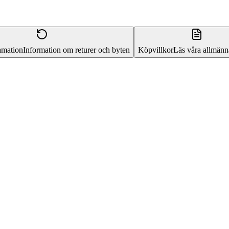
amation
Information om returer och byten
Köpvillkor
Läs våra allmänna