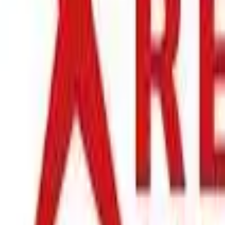
Hur kan vi hjälpa dig?
Vanliga frågor
Hitta snabba svar på vanliga frågor
Retur & Rekl
Orderstatus
Följ din order via portalen
Svarstid
Inom 1-2 arbetsdagar
Gå till kundserviceportalen
Öppet vardagar 08:00 - 17:00