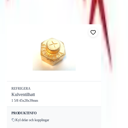
Sortera:
12
produkter
REFRIGERA
Kulventilhatt
1 5/8 45x28x39mm
PRODUKTINFO
Kyl delar och kopplingar