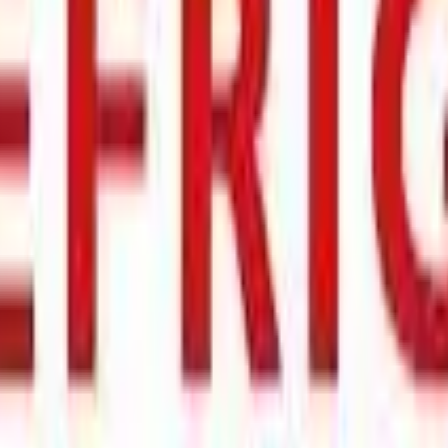
amation
Information om returer och byten
Köpvillkor
Läs våra allmänna