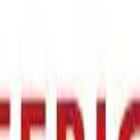
mtning dagen efter. Billigast på webben!
”