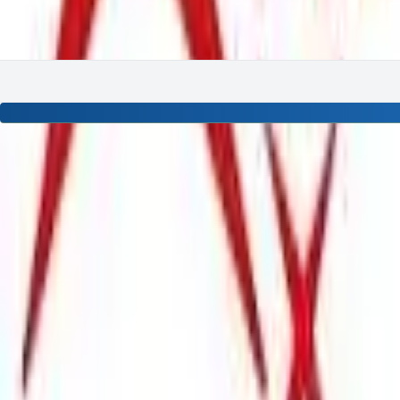
Meny
Nyinkommen
Fyndhörna
Privat
|
Företag
REFRIGERA
Utforska vårt sortiment av produkter från REFRIGERA.
12
Produkter
Hem
/
Varumärken
/
REFRIGERA
Filter
Visar
12
av
12
produkter