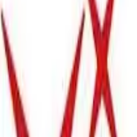
4.8
Google Reviews
P
Pawel G.
“
Har handlat flera saker vid olika tillfällen. Alltid lika nöjd. Grymma