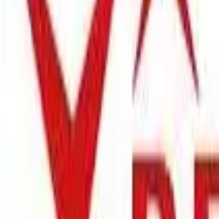
för en månad sedan
N
Niklas
“
Handlade mitt lås på webben sent måndag kväll. Kunde boka in hä
för 2 månader sedan
Se alla recensioner
Google Maps
Lämna en recension
Recensioner hämtas direkt från Google
Kundservice